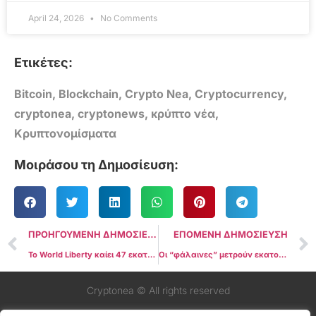
April 24, 2026
No Comments
Ετικέτες:
Bitcoin
,
Blockchain
,
Crypto Nea
,
Cryptocurrency
,
cryptonea
,
cryptonews
,
κρύπτο νέα
,
Κρυπτονομίσματα
Μοιράσου τη Δημοσίευση:
ΠΡΟΗΓΟΥΜΕΝΗ ΔΗΜΟΣΙΕΥΣΗ
ΕΠΟΜΕΝΗ ΔΗΜΟΣΙΕΥΣΗ
Το World Liberty καίει 47 εκατ. WLFI tokens σε προσπάθεια να ανακόψει την πτώση της τιμής
Οι “φάλαινες” μετρούν εκατομμύρια σε απώλειες καθώς το WLFI υποχωρεί 40% παρά το burn
Cryptonea © All rights reserved