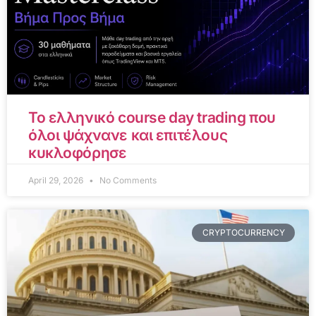
Το ελληνικό course day trading που
όλοι ψάχνανε και επιτέλους
κυκλοφόρησε
April 29, 2026
No Comments
CRYPTOCURRENCY