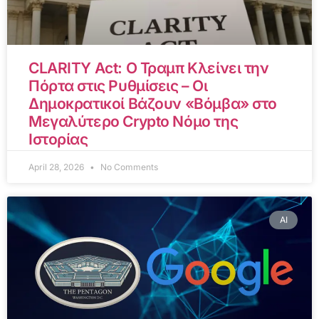
CLARITY Act: Ο Τραμπ Κλείνει την
Πόρτα στις Ρυθμίσεις – Οι
Δημοκρατικοί Βάζουν «Βόμβα» στο
Μεγαλύτερο Crypto Νόμο της
Ιστορίας
April 28, 2026
No Comments
AI