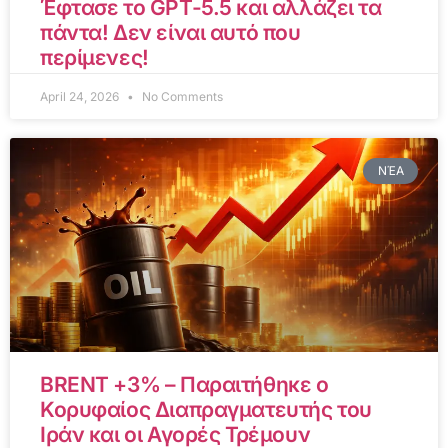
Έφτασε το GPT-5.5 και αλλάζει τα
πάντα! Δεν είναι αυτό που
περίμενες!
April 24, 2026
No Comments
ΝΈΑ
BRENT +3% – Παραιτήθηκε ο
Κορυφαίος Διαπραγματευτής του
Ιράν και οι Αγορές Τρέμουν