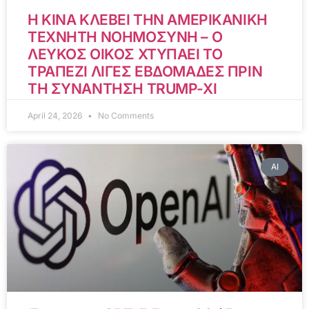
Η ΚΙΝΑ ΚΛΕΒΕΙ ΤΗΝ ΑΜΕΡΙΚΑΝΙΚΗ
ΤΕΧΝΗΤΗ ΝΟΗΜΟΣΥΝΗ – Ο
ΛΕΥΚΟΣ ΟΙΚΟΣ ΧΤΥΠΑΕΙ ΤΟ
ΤΡΑΠΕΖΙ ΛΙΓΕΣ ΕΒΔΟΜΑΔΕΣ ΠΡΙΝ
ΤΗ ΣΥΝΑΝΤΗΣΗ TRUMP-XI
April 24, 2026
No Comments
AI