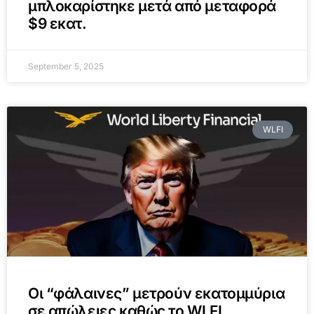
μπλοκαρίστηκε μετά από μεταφορά
$9 εκατ.
September 5, 2025
WLFI
Οι “φάλαινες” μετρούν εκατομμύρια
σε απώλειες καθώς το WLFI