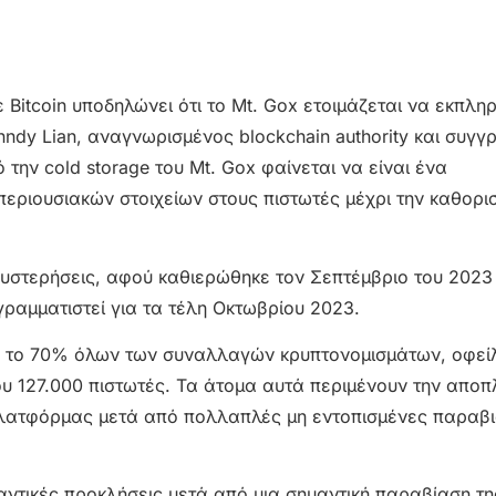
itcoin υποδηλώνει ότι το Mt. Gox ετοιμάζεται να εκπληρ
dy Lian, αναγνωρισμένος blockchain authority και συγγ
 την cold storage του Mt. Gox φαίνεται να είναι ένα
εριουσιακών στοιχείων στους πιστωτές μέχρι την καθορι
στερήσεις, αφού καθιερώθηκε τον Σεπτέμβριο του 2023 
γραμματιστεί για τα τέλη Οκτωβρίου 2023.
πό το 70% όλων των συναλλαγών κρυπτονομισμάτων, οφεί
που 127.000 πιστωτές. Τα άτομα αυτά περιμένουν την απο
 πλατφόρμας μετά από πολλαπλές μη εντοπισμένες παραβι
ντικές προκλήσεις μετά από μια σημαντική παραβίαση τη