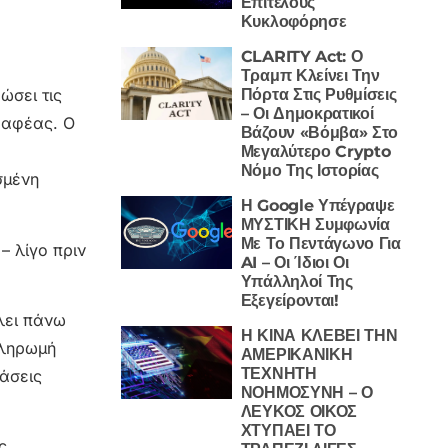
Επιτέλους
Κυκλοφόρησε
CLARITY Act: Ο
Τραμπ Κλείνει Την
Πόρτα Στις Ρυθμίσεις
ώσει τις
– Οι Δημοκρατικοί
ραφέας. Ο
Βάζουν «Βόμβα» Στο
Μεγαλύτερο Crypto
Νόμο Της Ιστορίας
σμένη
Η Google Υπέγραψε
ΜΥΣΤΙΚΗ Συμφωνία
Με Το Πεντάγωνο Για
– λίγο πριν
AI – Οι Ίδιοι Οι
Υπάλληλοί Της
Εξεγείρονται!
λει πάνω
Η ΚΙΝΑ ΚΛΕΒΕΙ ΤΗΝ
πληρωμή
ΑΜΕΡΙΚΑΝΙΚΗ
ΤΕΧΝΗΤΗ
άσεις
ΝΟΗΜΟΣΥΝΗ – Ο
ΛΕΥΚΟΣ ΟΙΚΟΣ
ΧΤΥΠΑΕΙ ΤΟ
ς