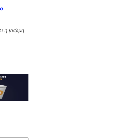
το
ι η γνώμη