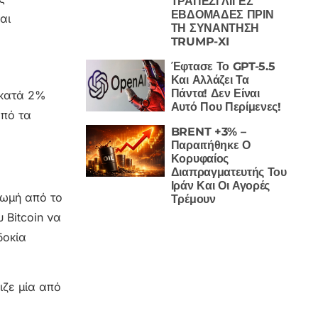
ΤΡΑΠΕΖΙ ΛΙΓΕΣ
ΕΒΔΟΜΑΔΕΣ ΠΡΙΝ
αι
ΤΗ ΣΥΝΑΝΤΗΣΗ
TRUMP-XI
Έφτασε Το GPT-5.5
Και Αλλάζει Τα
Πάντα! Δεν Είναι
 κατά 2%
Αυτό Που Περίμενες!
από τα
BRENT +3% –
Παραιτήθηκε Ο
Κορυφαίος
Διαπραγματευτής Του
Ιράν Και Οι Αγορές
ρωμή από το
Τρέμουν
 Bitcoin να
δοκία
ιζε μία από