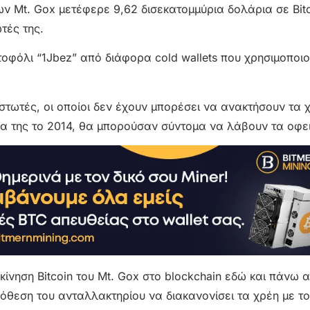
Mt. Gox μετέφερε 9,62 δισεκατομμύρια δολάρια σε Bitc
τές της.
τοφόλι “1Jbez” από διάφορα cold wallets που χρησιμοποι
ιστωτές, οι οποίοι δεν έχουν μπορέσει να ανακτήσουν τα
ία της το 2014, θα μπορούσαν σύντομα να λάβουν τα οφε
ίνηση Bitcoin του Mt. Gox στο blockchain εδώ και πάνω 
ρόθεση του ανταλλακτηρίου να διακανονίσει τα χρέη με τ