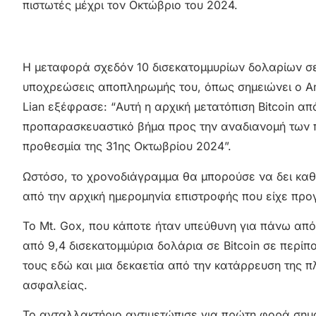
πιστωτές μέχρι τον Οκτώβριο του 2024.
Η μεταφορά σχεδόν 10 δισεκατομμυρίων δολαρίων σε B
υποχρεώσεις αποπληρωμής του, όπως σημειώνει ο Ann
Lian εξέφρασε: “Αυτή η αρχική μετατόπιση Bitcoin από
προπαρασκευαστικό βήμα προς την αναδιανομή των π
προθεσμία της 31ης Οκτωβρίου 2024”.
Ωστόσο, το χρονοδιάγραμμα θα μπορούσε να δει καθυ
από την αρχική ημερομηνία επιστροφής που είχε προ
To Mt. Gox, που κάποτε ήταν υπεύθυνη για πάνω α
από 9,4 δισεκατομμύρια δολάρια σε Bitcoin σε περί
τους εδώ και μια δεκαετία από την κατάρρευση της
ασφαλείας.
Το ανταλλακτήριο αντιμετώπισε για πρώτη φορά σημα