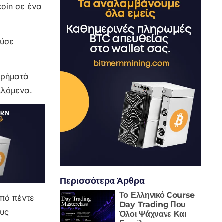
oin σε ένα
ούσε
 χρήματά
ιλόμενα.
Περισσότερα Άρθρα
Το Ελληνικό Course
από πέντε
Day Trading Που
ους
Όλοι Ψάχνανε Και