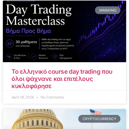
ΜΑΘΑΊΝΩ
Το ελληνικό course day trading που
όλοι ψάχνανε και επιτέλους
κυκλοφόρησε
April 29, 2026
No Comments
CRYPTOCURRENCY