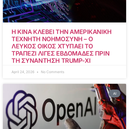
Η ΚΙΝΑ ΚΛΕΒΕΙ ΤΗΝ ΑΜΕΡΙΚΑΝΙΚΗ
ΤΕΧΝΗΤΗ ΝΟΗΜΟΣΥΝΗ – Ο
ΛΕΥΚΟΣ ΟΙΚΟΣ ΧΤΥΠΑΕΙ ΤΟ
ΤΡΑΠΕΖΙ ΛΙΓΕΣ ΕΒΔΟΜΑΔΕΣ ΠΡΙΝ
ΤΗ ΣΥΝΑΝΤΗΣΗ TRUMP-XI
April 24, 2026
No Comments
AI