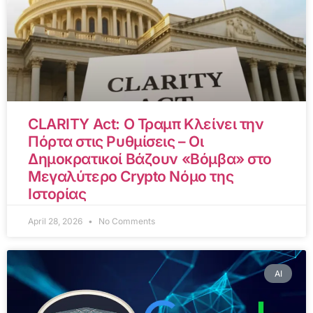
CLARITY Act: Ο Τραμπ Κλείνει την
Πόρτα στις Ρυθμίσεις – Οι
Δημοκρατικοί Βάζουν «Βόμβα» στο
Μεγαλύτερο Crypto Νόμο της
Ιστορίας
April 28, 2026
No Comments
AI