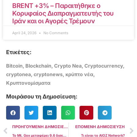
BRENT +3% – Παραιτήθηκε ο
Κορυφαίος Διαπραγματευτής του
Ιράν και οι Αγορές Τρέμουν
April 24, 2026
No Comments
Ετικέτες:
Bitcoin
,
Blockchain
,
Crypto Nea
,
Cryptocurrency
,
cryptonea
,
cryptonews
,
κρύπτο νέα
,
Κρυπτονομίσματα
Μοιράσου τη Δημοσίευση:
ΠΡΟΗΓΟΥΜΕΝΗ ΔΗΜΟΣΙΕΥΣΗ
ΕΠΟΜΕΝΗ ΔΗΜΟΣΙΕΥΣΗ
Το Mt. Gox μεταφέρει 9,6 δισεκατομμύρια δολάρια σε Bitcoin: Υπάρχει αποζημίωση για τους πιστωτές;
Τι είναι το AIOZ Network?