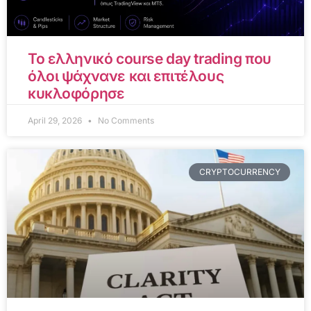
Το ελληνικό course day trading που
όλοι ψάχνανε και επιτέλους
κυκλοφόρησε
April 29, 2026
No Comments
CRYPTOCURRENCY