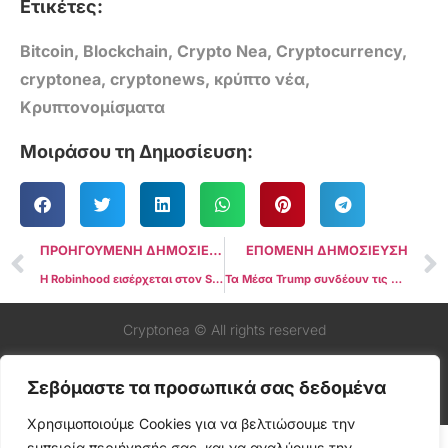
Ετικέτες:
Bitcoin
,
Blockchain
,
Crypto Nea
,
Cryptocurrency
,
cryptonea
,
cryptonews
,
κρύπτο νέα
,
Κρυπτονομίσματα
Μοιράσου τη Δημοσίευση:
ΠΡΟΗΓΟΥΜΕΝΗ ΔΗΜΟΣΙΕΥΣΗ
ΕΠΟΜΕΝΗ ΔΗΜΟΣΙΕΥΣΗ
Η Robinhood εισέρχεται στον S&P 500, ενισχύοντας την παρουσία των crypto στους θεσμικούς επενδυτές
Τα Μέσα Trump συνδέουν τις ανταμοιβές του Truth Social με το CRO token
Cryptonea © All rights reserved
Σεβόμαστε τα προσωπικά σας δεδομένα
Χρησιμοποιούμε Cookies για να βελτιώσουμε την
εμπειρία περιήγησής σας, και να αναλύουμε την