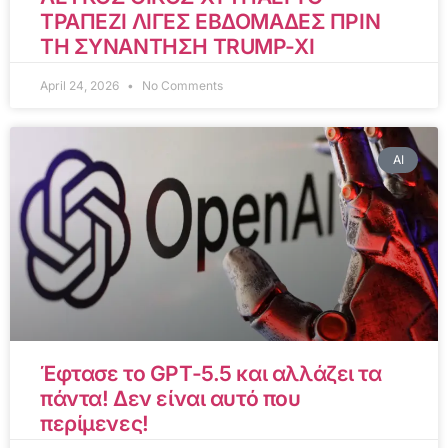
ΤΡΑΠΕΖΙ ΛΙΓΕΣ ΕΒΔΟΜΑΔΕΣ ΠΡΙΝ
ΤΗ ΣΥΝΑΝΤΗΣΗ TRUMP-XI
April 24, 2026
No Comments
AI
Έφτασε το GPT-5.5 και αλλάζει τα
πάντα! Δεν είναι αυτό που
περίμενες!