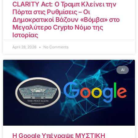
CLARITY Act: Ο Τραμπ Κλείνει την
Πόρτα στις Ρυθμίσεις – Οι
Δημοκρατικοί Βάζουν «Βόμβα» στο
Μεγαλύτερο Crypto Νόμο της
Ιστορίας
April 28, 2026
No Comments
AI
Η Google Υπέγραψε ΜΥΣΤΙΚΗ