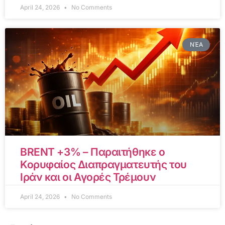
April 24, 2026
No Comments
ΝΈΑ
BRENT +3% – Παραιτήθηκε ο
Κορυφαίος Διαπραγματευτής του
Ιράν και οι Αγορές Τρέμουν
April 24, 2026
No Comments