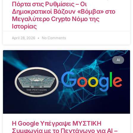
Πόρτα στις Ρυθμίσεις – Οι
Δημοκρατικοί Βάζουν «Βόμβα» στο
Μεγαλύτερο Crypto Νόμο της
Ιστορίας
April 28, 2026
No Comments
AI
Η Google Υπέγραψε ΜΥΣΤΙΚΗ
Συμφωνία με το Πεντάγωνο για AI –