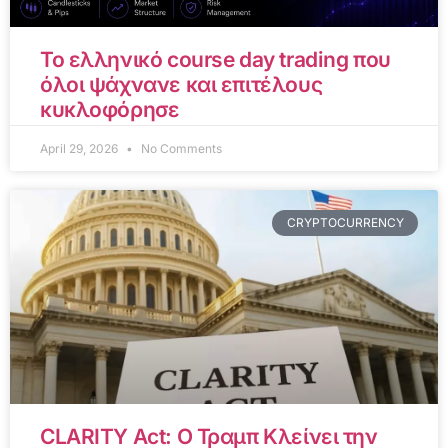
Το ελληνικό course day trading που
όλοι ψάχνανε και επιτέλους
κυκλοφόρησε
April 29, 2026
No Comments
CRYPTOCURRENCY
CLARITY Act: Ο Τραμπ Κλείνει την