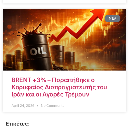
ΝΈΑ
BRENT +3% – Παραιτήθηκε ο
Κορυφαίος Διαπραγματευτής του
Ιράν και οι Αγορές Τρέμουν
April 24, 2026
No Comments
Ετικέτες: