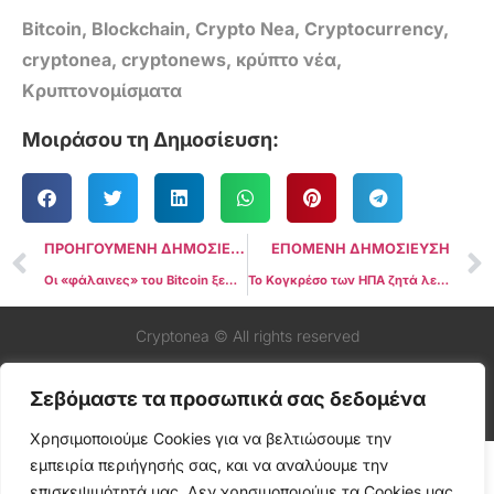
Bitcoin
,
Blockchain
,
Crypto Nea
,
Cryptocurrency
,
cryptonea
,
cryptonews
,
κρύπτο νέα
,
Κρυπτονομίσματα
Μοιράσου τη Δημοσίευση:
ΠΡΟΗΓΟΥΜΕΝΗ ΔΗΜΟΣΙΕΥΣΗ
ΕΠΟΜΕΝΗ ΔΗΜΟΣΙΕΥΣΗ
Οι «φάλαινες» του Bitcoin ξεφορτώνονται $12,7 δισ. στην μεγαλύτερη πώληση από το 2022
Το Κογκρέσο των ΗΠΑ ζητά λεπτομερή μελέτη για το σχέδιο δημιουργίας αποθεματικού Bitcoin
Cryptonea © All rights reserved
Σεβόμαστε τα προσωπικά σας δεδομένα
Χρησιμοποιούμε Cookies για να βελτιώσουμε την
εμπειρία περιήγησής σας, και να αναλύουμε την
επισκεψιμότητά μας. Δεν χρησιμοποιούμε τα Cookies μας