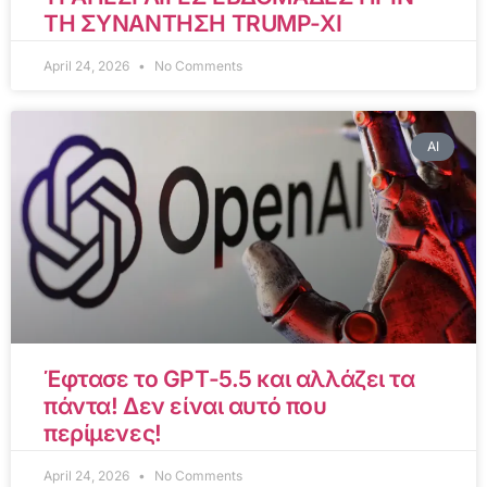
ΤΗ ΣΥΝΑΝΤΗΣΗ TRUMP-XI
April 24, 2026
No Comments
AI
Έφτασε το GPT-5.5 και αλλάζει τα
πάντα! Δεν είναι αυτό που
περίμενες!
April 24, 2026
No Comments