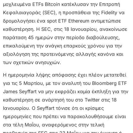
μοχλευμένα ETFs Bitcoin κατέκλυσαν την Επιτροπή
Κεφαλαιαγοράς (SEC), η προσπάθεια της Fidelity να
δρομολογήσει ένα spot ETF Ethereum αντιμετώπισε
καθυστέρηση. Η SEC, στις 18 Ιανουαρίου, ανακοίνωσε
παράταση 45 ημερών στην περίοδο διαβούλευσης,
επικαλούμενη την ανάγκη επαρκούς χρόνου για την
αξιολόγηση της προτεινόμενης αλλαγής κανόνα και
των σχετικών ανησυχιών.
Η ημερομηνία λήψης απόφασης έχει πλέον μετατεθεί
για τις 5 Μαρτίου, με τον αναλυτή του Bloomberg ETF
James Seyffart να μην εκφράζει καμία έκπληξη για την
καθυστέρηση σε ανάρτησή του στο Twitter στις 18
Ιανουαρίου. Ο Seyffart τόνισε ότι οι κρίσιμες
ημερομηνίες που πρέπει να παρακολουθήσουμε είναι
στα τέλη Μαΐου, αναφερόμενος στην τελική
προθεσμία της SEC στις 23 Μαΐου για την έγκριση ή