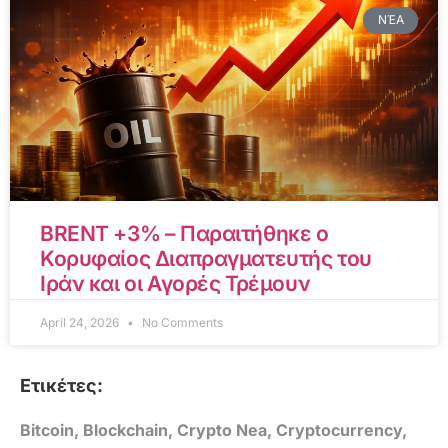
ΝΈΑ
BRENT +3% – Παραιτήθηκε ο
Κορυφαίος Διαπραγματευτής του
Ιράν και οι Αγορές Τρέμουν
April 24, 2026
No Comments
Ετικέτες:
Bitcoin
,
Blockchain
,
Crypto Nea
,
Cryptocurrency
,