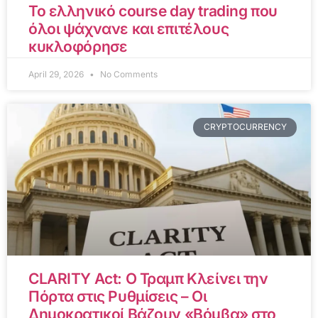
Το ελληνικό course day trading που
όλοι ψάχνανε και επιτέλους
κυκλοφόρησε
April 29, 2026
No Comments
CRYPTOCURRENCY
CLARITY Act: Ο Τραμπ Κλείνει την
Πόρτα στις Ρυθμίσεις – Οι
Δημοκρατικοί Βάζουν «Βόμβα» στο