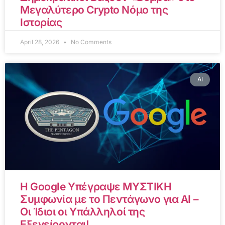
Μεγαλύτερο Crypto Νόμο της
Ιστορίας
April 28, 2026
No Comments
AI
Η Google Υπέγραψε ΜΥΣΤΙΚΗ
Συμφωνία με το Πεντάγωνο για AI –
Οι Ίδιοι οι Υπάλληλοί της
Εξεγείρονται!