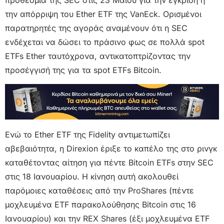
την απόρριψη του Ether ETF της VanEck. Ορισμένοι
παρατηρητές της αγοράς αναμένουν ότι η SEC
ενδέχεται να δώσει το πράσινο φως σε πολλά spot
ETFs Ether ταυτόχρονα, αντικατοπτρίζοντας την
προσέγγισή της για τα spot ETFs Bitcoin.
Ενώ το Ether ETF της Fidelity αντιμετωπίζει
αβεβαιότητα, η Direxion έριξε το καπέλο της στο ρινγκ
καταθέτοντας αίτηση για πέντε Bitcoin ETFs στην SEC
στις 18 Ιανουαρίου. Η κίνηση αυτή ακολουθεί
παρόμοιες καταθέσεις από την ProShares (πέντε
μοχλευμένα ETF παρακολούθησης Bitcoin στις 16
Ιανουαρίου) και την REX Shares (έξι μοχλευμένα ETF