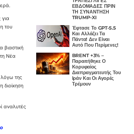
ΤΡΑΠΕΖΙ ΛΙΓΕΣ
θερά.
ΕΒΔΟΜΑΔΕΣ ΠΡΙΝ
ΤΗ ΣΥΝΑΝΤΗΣΗ
TRUMP-XI
 για
η του
Έφτασε Το GPT-5.5
Και Αλλάζει Τα
Πάντα! Δεν Είναι
Αυτό Που Περίμενες!
α βιαστική
BRENT +3% –
στη Νέα
Παραιτήθηκε Ο
Κορυφαίος
Διαπραγματευτής Του
ς λόγω της
Ιράν Και Οι Αγορές
Τρέμουν
η διοίκηση
οί αναλυτές
το