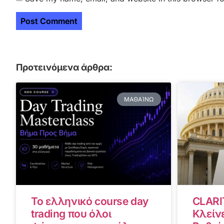
Προτεινόμενα άρθρα:
ΜΑΘΑΊΝΩ
Το ελληνικό course day
CLARI
trading που όλοι
Κλείνε