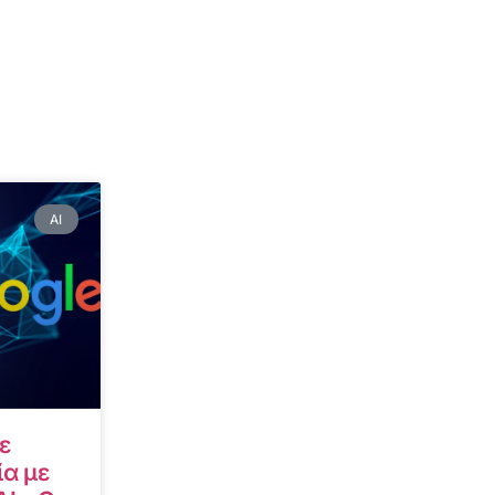
AI
ε
α με