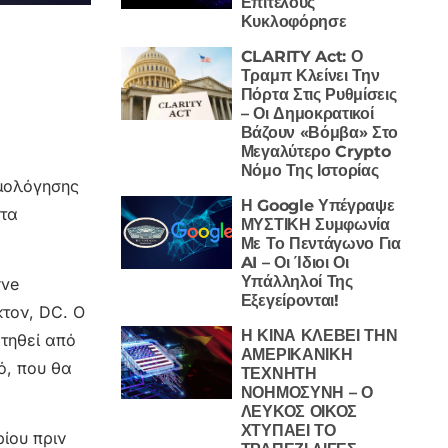
Επιτέλους
Κυκλοφόρησε
CLARITY Act: Ο
Τραμπ Κλείνει Την
Πόρτα Στις Ρυθμίσεις
– Οι Δημοκρατικοί
Βάζουν «Βόμβα» Στο
Μεγαλύτερο Crypto
Νόμο Της Ιστορίας
ιμολόγησης
Η Google Υπέγραψε
 τα
ΜΥΣΤΙΚΗ Συμφωνία
Με Το Πεντάγωνο Για
AI – Οι Ίδιοι Οι
Υπάλληλοί Της
rve
Εξεγείρονται!
κτον, DC. Ο
Η ΚΙΝΑ ΚΛΕΒΕΙ ΤΗΝ
ρτηθεί από
ΑΜΕΡΙΚΑΝΙΚΗ
ό, που θα
ΤΕΧΝΗΤΗ
ΝΟΗΜΟΣΥΝΗ – Ο
ΛΕΥΚΟΣ ΟΙΚΟΣ
ΧΤΥΠΑΕΙ ΤΟ
ίου πριν