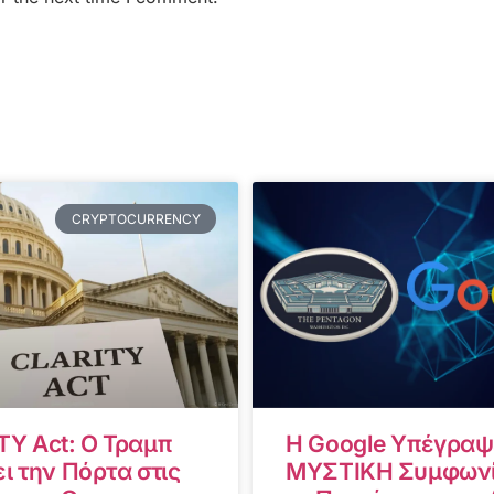
CRYPTOCURRENCY
TY Act: Ο Τραμπ
Η Google Υπέγραψ
ι την Πόρτα στις
ΜΥΣΤΙΚΗ Συμφωνί