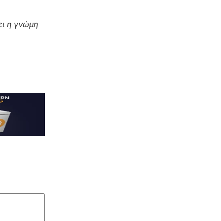
ι η γνώμη