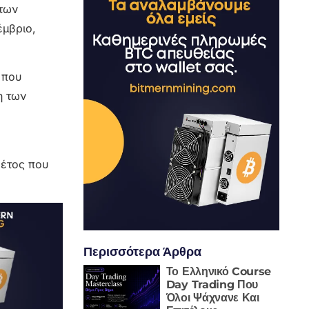
 των
έμβριο,
 που
η των
8
φέτος που
Περισσότερα Άρθρα
Το Ελληνικό Course
Day Trading Που
Όλοι Ψάχνανε Και