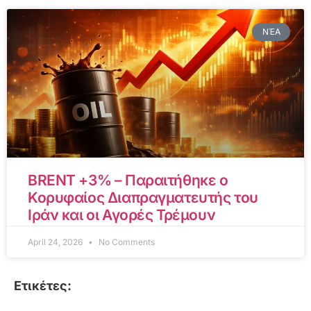
ΝΈΑ
BRENT +3% – Παραιτήθηκε ο
Κορυφαίος Διαπραγματευτής του
Ιράν και οι Αγορές Τρέμουν
April 24, 2026
No Comments
Ετικέτες: