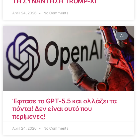
ΤΗ ΣΥΝΑΝΤΗΣΗ TRUMP-XI
April 24, 2026
No Comments
AI
Έφτασε το GPT-5.5 και αλλάζει τα
πάντα! Δεν είναι αυτό που
περίμενες!
April 24, 2026
No Comments