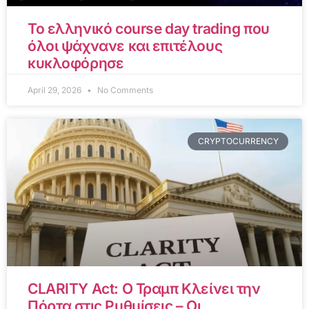
Το ελληνικό course day trading που
όλοι ψάχνανε και επιτέλους
κυκλοφόρησε
April 29, 2026
No Comments
CRYPTOCURRENCY
CLARITY Act: Ο Τραμπ Κλείνει την
Πόρτα στις Ρυθμίσεις – Οι