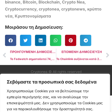
binance
,
Bitcoin
,
Blockchain
,
Crypto Nea
,
Cryptocurrency
,
cryptonea
,
cryptonews
,
κρύπτο
νέα
,
Κρυπτονομίσματα
Μοιράσου τη Δημοσίευση:
ΠΡΟΗΓΟΥΜΕΝΗ ΔΗΜΟΣΙΕΥΣΗ
ΕΠΟΜΕΝΗ ΔΗΜΟΣΙΕΥΣΗ
Το Fedwatch σηματοδοτεί 74,5% πιθανότητα μείωσης των επιτοκίων των ΗΠΑ τον Δεκέμβριο
Το Chainlink αυξάνεται κατά 27% εν μέσω της στρατηγικής εταιρικής σχέσης της ΕΕ
Cryptonea © All rights reserved
Σεβόμαστε τα προσωπικά σας δεδομένα
Χρησιμοποιούμε Cookies για να βελτιώσουμε την
εμπειρία περιήγησής σας, και να αναλύουμε την
επισκεψιμότητά μας. Δεν χρησιμοποιούμε τα Cookies μας
για να παρακολουθήσουμε την δραστηριότητά σας.