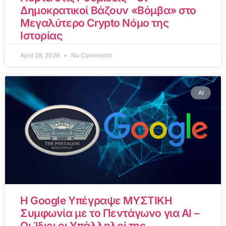
Δημοκρατικοί Βάζουν «Βόμβα» στο
Μεγαλύτερο Crypto Νόμο της
Ιστορίας
April 28, 2026
No Comments
AI
Η Google Υπέγραψε ΜΥΣΤΙΚΗ
Συμφωνία με το Πεντάγωνο για AI –
Οι Ίδιοι οι Υπάλληλοί της