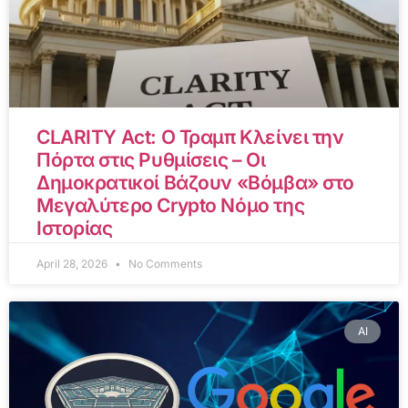
CLARITY Act: Ο Τραμπ Κλείνει την
Πόρτα στις Ρυθμίσεις – Οι
Δημοκρατικοί Βάζουν «Βόμβα» στο
Μεγαλύτερο Crypto Νόμο της
Ιστορίας
April 28, 2026
No Comments
AI