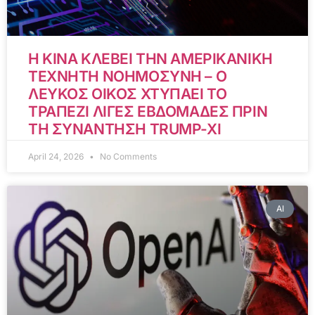
Η ΚΙΝΑ ΚΛΕΒΕΙ ΤΗΝ ΑΜΕΡΙΚΑΝΙΚΗ
ΤΕΧΝΗΤΗ ΝΟΗΜΟΣΥΝΗ – Ο
ΛΕΥΚΟΣ ΟΙΚΟΣ ΧΤΥΠΑΕΙ ΤΟ
ΤΡΑΠΕΖΙ ΛΙΓΕΣ ΕΒΔΟΜΑΔΕΣ ΠΡΙΝ
ΤΗ ΣΥΝΑΝΤΗΣΗ TRUMP-XI
April 24, 2026
No Comments
AI