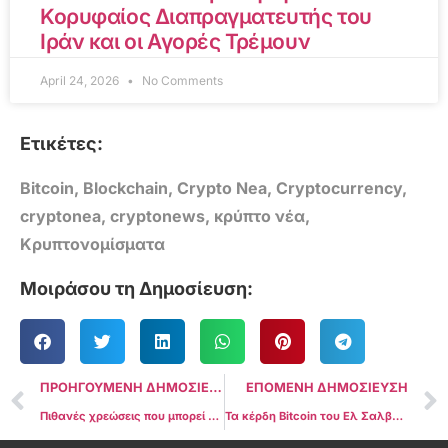
Κορυφαίος Διαπραγματευτής του
Ιράν και οι Αγορές Τρέμουν
April 24, 2026
No Comments
Ετικέτες:
Bitcoin
,
Blockchain
,
Crypto Nea
,
Cryptocurrency
,
cryptonea
,
cryptonews
,
κρύπτο νέα
,
Κρυπτονομίσματα
Μοιράσου τη Δημοσίευση:
ΠΡΟΗΓΟΥΜΕΝΗ ΔΗΜΟΣΙΕΥΣΗ
ΕΠΟΜΕΝΗ ΔΗΜΟΣΙΕΥΣΗ
Πιθανές χρεώσεις που μπορεί να αντιμετωπίσει η Haliey Welch εάν η SEC διερευνήσει το λανσάρισμα του memecoin HAWK
Τα κέρδη Bitcoin του Ελ Σαλβαδόρ υπερβαίνουν τα 300 εκατομμύρια δολάρια