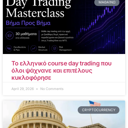
ΜΑΘΑΊΝΩ
Το ελληνικό course day trading που
όλοι ψάχνανε και επιτέλους
κυκλοφόρησε
April 29, 2026
No Comments
CRYPTOCURRENCY