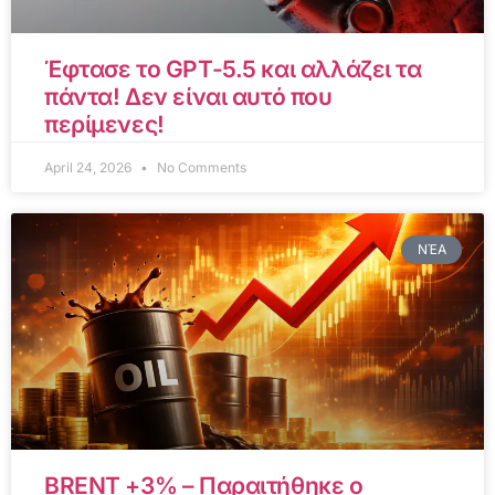
Έφτασε το GPT-5.5 και αλλάζει τα
πάντα! Δεν είναι αυτό που
περίμενες!
April 24, 2026
No Comments
ΝΈΑ
BRENT +3% – Παραιτήθηκε ο