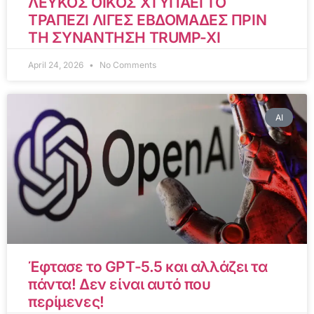
ΛΕΥΚΟΣ ΟΙΚΟΣ ΧΤΥΠΑΕΙ ΤΟ
ΤΡΑΠΕΖΙ ΛΙΓΕΣ ΕΒΔΟΜΑΔΕΣ ΠΡΙΝ
ΤΗ ΣΥΝΑΝΤΗΣΗ TRUMP-XI
April 24, 2026
No Comments
AI
Έφτασε το GPT-5.5 και αλλάζει τα
πάντα! Δεν είναι αυτό που
περίμενες!