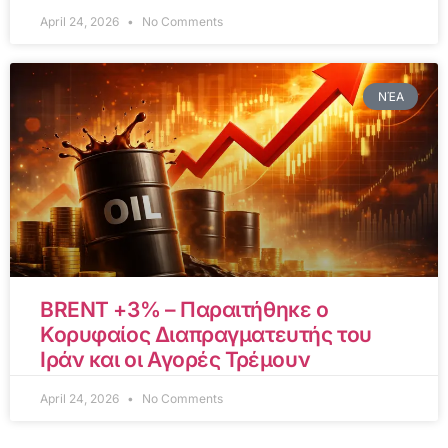
April 24, 2026
No Comments
ΝΈΑ
BRENT +3% – Παραιτήθηκε ο
Κορυφαίος Διαπραγματευτής του
Ιράν και οι Αγορές Τρέμουν
April 24, 2026
No Comments