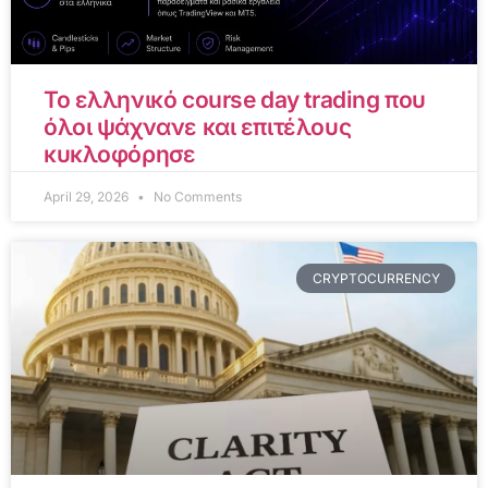
Το ελληνικό course day trading που
όλοι ψάχνανε και επιτέλους
κυκλοφόρησε
April 29, 2026
No Comments
CRYPTOCURRENCY