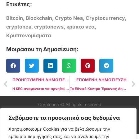
Ετικέτες:
Bitcoin
,
Blockchain
,
Crypto Nea
,
Cryptocurrency
,
cryptonea
,
cryptonews
,
κρύπτο νέα
,
Κρυπτονομίσματα
Μοιράσου τη Δημοσίευση:
ΠΡΟΗΓΟΥΜΕΝΗ ΔΗΜΟΣΙΕΥΣΗ
ΕΠΟΜΕΝΗ ΔΗΜΟΣΙΕΥΣΗ
Η SEC αναμένεται να αρνηθεί τις αιτήσεις για Spot Solana ETFs — Αναφορά
Το Εθνικό Κέντρο Έρευνας Δημόσιας Πολιτικής προτείνει τη στρατηγική του BTC Treasury για την Amazon
Cryptonea © All rights reserved
Σεβόμαστε τα προσωπικά σας δεδομένα
Χρησιμοποιούμε Cookies για να βελτιώσουμε την
εμπειρία περιήγησής σας, και να αναλύουμε την