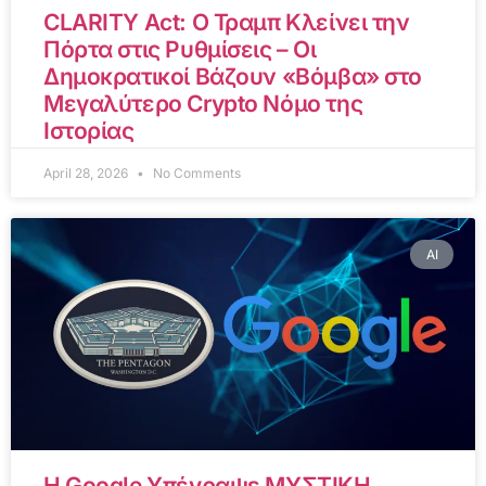
CLARITY Act: Ο Τραμπ Κλείνει την
Πόρτα στις Ρυθμίσεις – Οι
Δημοκρατικοί Βάζουν «Βόμβα» στο
Μεγαλύτερο Crypto Νόμο της
Ιστορίας
April 28, 2026
No Comments
AI
Η Google Υπέγραψε ΜΥΣΤΙΚΗ