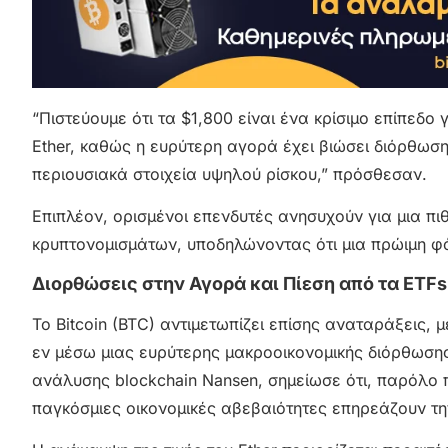
“Πιστεύουμε ότι τα $1,800 είναι ένα κρίσιμο επίπεδο
Ether, καθώς η ευρύτερη αγορά έχει βιώσει διόρθωσ
περιουσιακά στοιχεία υψηλού ρίσκου,” πρόσθεσαν.
Επιπλέον, ορισμένοι επενδυτές ανησυχούν για μια π
κρυπτονομισμάτων, υποδηλώνοντας ότι μια πρώιμη φά
Διορθώσεις στην Αγορά και Πίεση από τα ETFs
Το Bitcoin (BTC) αντιμετωπίζει επίσης αναταράξεις,
εν μέσω μιας ευρύτερης μακροοικονομικής διόρθωσης.
ανάλυσης blockchain Nansen, σημείωσε ότι, παρόλο 
παγκόσμιες οικονομικές αβεβαιότητες επηρεάζουν τη