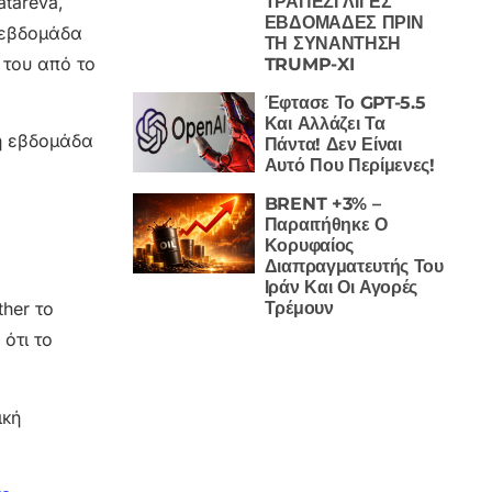
ΤΡΑΠΕΖΙ ΛΙΓΕΣ
atareva,
ΕΒΔΟΜΑΔΕΣ ΠΡΙΝ
 εβδομάδα
ΤΗ ΣΥΝΑΝΤΗΣΗ
 του από το
TRUMP-XI
Έφτασε Το GPT-5.5
Και Αλλάζει Τα
η εβδομάδα
Πάντα! Δεν Είναι
Αυτό Που Περίμενες!
BRENT +3% –
Παραιτήθηκε Ο
Κορυφαίος
Διαπραγματευτής Του
Ιράν Και Οι Αγορές
Τρέμουν
her το
 ότι το
ική