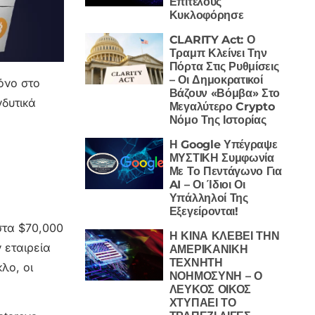
Επιτέλους
Κυκλοφόρησε
CLARITY Act: Ο
Τραμπ Κλείνει Την
Πόρτα Στις Ρυθμίσεις
– Οι Δημοκρατικοί
μόνο στο
Βάζουν «Βόμβα» Στο
νδυτικά
Μεγαλύτερο Crypto
Νόμο Της Ιστορίας
Η Google Υπέγραψε
ΜΥΣΤΙΚΗ Συμφωνία
Με Το Πεντάγωνο Για
AI – Οι Ίδιοι Οι
Υπάλληλοί Της
Εξεγείρονται!
στα $70,000
Η ΚΙΝΑ ΚΛΕΒΕΙ ΤΗΝ
 εταιρεία
ΑΜΕΡΙΚΑΝΙΚΗ
ΤΕΧΝΗΤΗ
λο, οι
ΝΟΗΜΟΣΥΝΗ – Ο
ΛΕΥΚΟΣ ΟΙΚΟΣ
ΧΤΥΠΑΕΙ ΤΟ