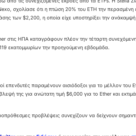
ρω από τις συνεχιζόμενες εκροές από τα ETFs. Η Stella Zl
exo, σχολίασε ότι η πτώση 20% του ETH την περασμένη
άσης των $2,200, η οποία είχε υποστηρίξει την ανάκαμψή
ther στις ΗΠΑ καταγράφουν πλέον την τέταρτη συνεχόμεν
119 εκατομμυρίων την προηγούμενη εβδομάδα.
οί επενδυτές παραμένουν αισιόδοξοι για το μέλλον του Et
λεψή της για ανώτατη τιμή $6,000 για το Ether και εκτιμά
ροπρόθεσμες προβλέψεις συνεχίζουν να δείχνουν σημαντ