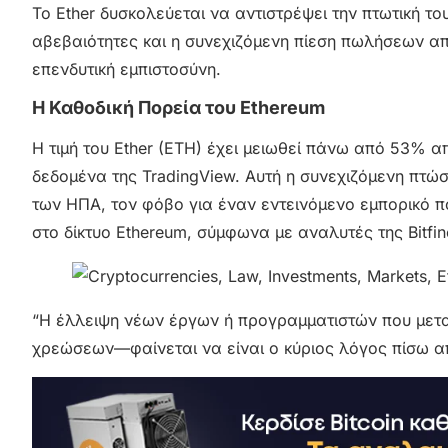
Το Ether δυσκολεύεται να αντιστρέψει την πτωτική το
αβεβαιότητες και η συνεχιζόμενη πίεση πωλήσεων απ
επενδυτική εμπιστοσύνη.
Η Καθοδική Πορεία του Ethereum
Η τιμή του Ether (ETH) έχει μειωθεί πάνω από 53% α
δεδομένα της TradingView. Αυτή η συνεχιζόμενη πτώσ
των ΗΠΑ, τον φόβο για έναν εντεινόμενο εμπορικό 
στο δίκτυο Ethereum, σύμφωνα με αναλυτές της Bitfin
“Η έλλειψη νέων έργων ή προγραμματιστών που μετ
χρεώσεων—φαίνεται να είναι ο κύριος λόγος πίσω απ