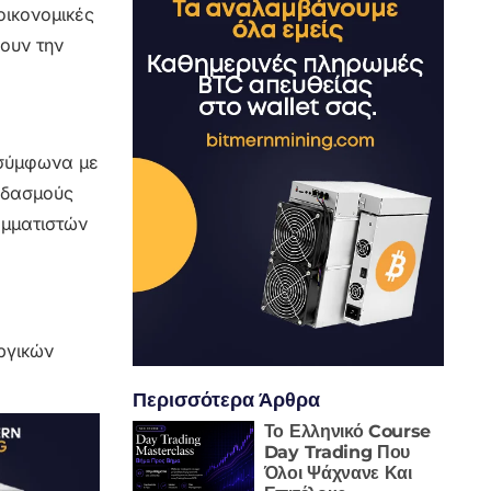
οικονομικές
ουν την
 σύμφωνα με
ς δασμούς
αμματιστών
ργικών
Περισσότερα Άρθρα
Το Ελληνικό Course
Day Trading Που
Όλοι Ψάχνανε Και