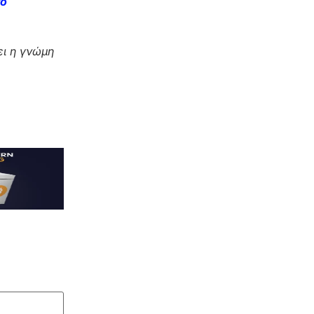
το
ι η γνώμη