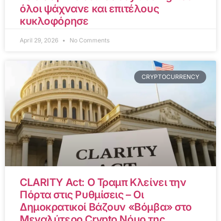
όλοι ψάχνανε και επιτέλους
κυκλοφόρησε
April 29, 2026
No Comments
CRYPTOCURRENCY
CLARITY Act: Ο Τραμπ Κλείνει την
Πόρτα στις Ρυθμίσεις – Οι
Δημοκρατικοί Βάζουν «Βόμβα» στο
Μεγαλύτερο Crypto Νόμο της