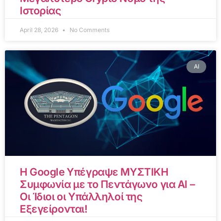
Ιστορίας
April 28, 2026
No Comments
AI
Η Google Υπέγραψε ΜΥΣΤΙΚΗ
Συμφωνία με το Πεντάγωνο για AI –
Οι Ίδιοι οι Υπάλληλοί της
Εξεγείρονται!