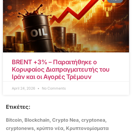
BRENT +3% – Παραιτήθηκε ο
Κορυφαίος Διαπραγματευτής του
Ιράν και οι Αγορές Τρέμουν
April 24, 2026
No Comments
Ετικέτες:
Bitcoin
,
Blockchain
,
Crypto Nea
,
cryptonea
,
cryptonews
,
κρύπτο νέα
,
Κρυπτονομίσματα