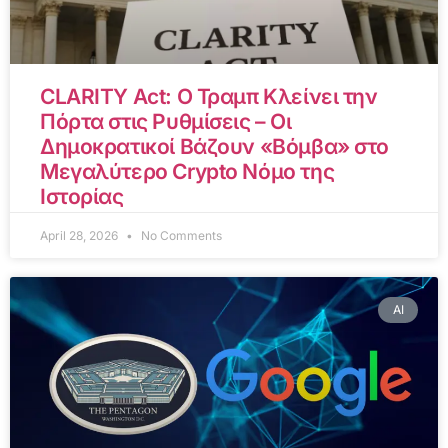
CLARITY Act: Ο Τραμπ Κλείνει την
Πόρτα στις Ρυθμίσεις – Οι
Δημοκρατικοί Βάζουν «Βόμβα» στο
Μεγαλύτερο Crypto Νόμο της
Ιστορίας
April 28, 2026
No Comments
AI