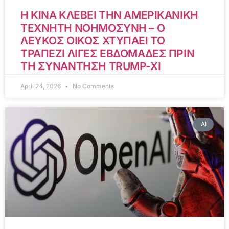
Η ΚΙΝΑ ΚΛΕΒΕΙ ΤΗΝ ΑΜΕΡΙΚΑΝΙΚΗ
ΤΕΧΝΗΤΗ ΝΟΗΜΟΣΥΝΗ – Ο
ΛΕΥΚΟΣ ΟΙΚΟΣ ΧΤΥΠΑΕΙ ΤΟ
ΤΡΑΠΕΖΙ ΛΙΓΕΣ ΕΒΔΟΜΑΔΕΣ ΠΡΙΝ
ΤΗ ΣΥΝΑΝΤΗΣΗ TRUMP-XI
April 24, 2026
No Comments
AI