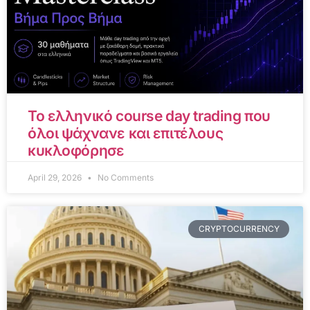
Το ελληνικό course day trading που
όλοι ψάχνανε και επιτέλους
κυκλοφόρησε
April 29, 2026
No Comments
CRYPTOCURRENCY