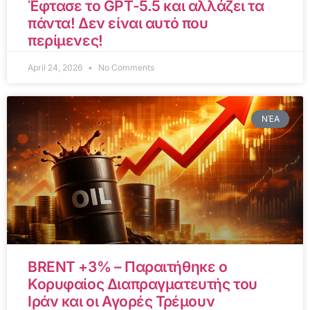
Έφτασε το GPT-5.5 και αλλάζει τα
πάντα! Δεν είναι αυτό που
περίμενες!
April 24, 2026
No Comments
ΝΈΑ
BRENT +3% – Παραιτήθηκε ο
Κορυφαίος Διαπραγματευτής του
Ιράν και οι Αγορές Τρέμουν