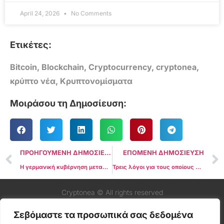
April 24, 2026
No Comments
Ετικέτες:
Bitcoin
,
Blockchain
,
Cryptocurrency
,
cryptonea
,
κρύπτο νέα
,
Κρυπτονομίσματα
Μοιράσου τη Δημοσίευση:
ΠΡΟΗΓΟΥΜΕΝΗ ΔΗΜΟΣΙΕΥΣΗ
ΕΠΟΜΕΝΗ ΔΗΜΟΣΙΕΥΣΗ
Η γερμανική κυβέρνηση μεταφέρει επιπλέον $52 εκατομμύρια σε Bitcoin, αυξάνοντας δυνητικά τους κινδύνους πώλησης της αγοράς
Τρεις λόγοι για τους οποίους οι αναλυτές του Bitcoin πιστεύουν ότι ο κύκλος τιμών του BTC έχει κορυφωθεί
Cryptonea © All rights reserved
Σεβόμαστε τα προσωπικά σας δεδομένα