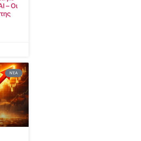
I – Οι
 της
ΝΈΑ