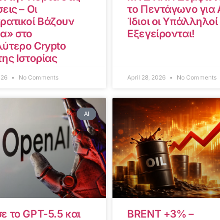
εις – Οι
το Πεντάγωνο για A
ρατικοί Βάζουν
Ίδιοι οι Υπάλληλοί
α» στο
Εξεγείρονται!
ύτερο Crypto
της Ιστορίας
2026
No Comments
April 28, 2026
No Comments
AI
ε το GPT-5.5 και
BRENT +3% –