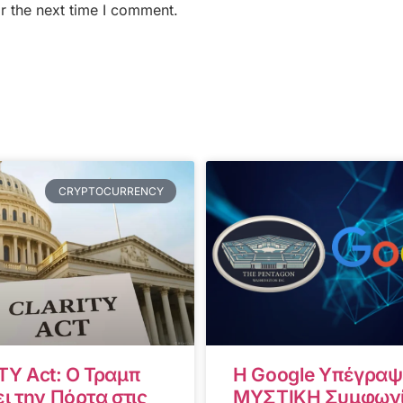
r the next time I comment.
CRYPTOCURRENCY
TY Act: Ο Τραμπ
Η Google Υπέγραψ
ι την Πόρτα στις
ΜΥΣΤΙΚΗ Συμφωνί