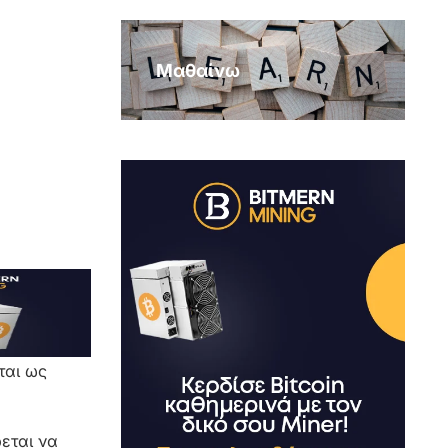
Μαθαίνω
ται ως
εται να