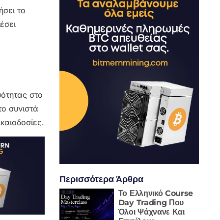
ήσει το
έσει
υότητας στο
το συνιστά
καιοδοσίες.
Περισσότερα Άρθρα
Το Ελληνικό Course
Day Trading Που
Όλοι Ψάχνανε Και