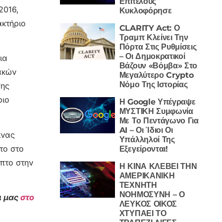
Επιτέλους
2016,
Κυκλοφόρησε
ακτήριο
CLARITY Act: Ο
Τραμπ Κλείνει Την
Πόρτα Στις Ρυθμίσεις
– Οι Δημοκρατικοί
ια
Βάζουν «Βόμβα» Στο
ακών
Μεγαλύτερο Crypto
Νόμο Της Ιστορίας
σης
ριο
Η Google Υπέγραψε
ΜΥΣΤΙΚΗ Συμφωνία
Με Το Πεντάγωνο Για
AI – Οι Ίδιοι Οι
ίνας
Υπάλληλοί Της
το στο
Εξεγείρονται!
πτο στην
Η ΚΙΝΑ ΚΛΕΒΕΙ ΤΗΝ
ΑΜΕΡΙΚΑΝΙΚΗ
ΤΕΧΝΗΤΗ
ΝΟΗΜΟΣΥΝΗ – Ο
ι μας
στο
ΛΕΥΚΟΣ ΟΙΚΟΣ
ΧΤΥΠΑΕΙ ΤΟ