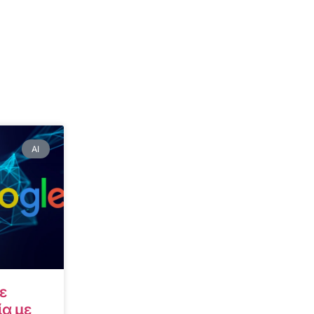
AI
ε
α με