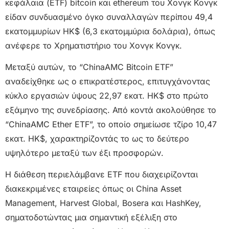
κεφάλαια (ETF) bitcoin και ethereum του Χονγκ Κονγκ
είδαν συνδυασμένο όγκο συναλλαγών περίπου 49,4
εκατομμυρίων HK$ (6,3 εκατομμύρια δολάρια), όπως
ανέφερε το Χρηματιστήριο του Χονγκ Κονγκ.
Μεταξύ αυτών, το “ChinaAMC Bitcoin ETF”
αναδείχθηκε ως ο επικρατέστερος, επιτυγχάνοντας
κύκλο εργασιών ύψους 22,97 εκατ. HK$ στο πρώτο
εξάμηνο της συνεδρίασης. Από κοντά ακολούθησε το
“ChinaAMC Ether ETF”, το οποίο σημείωσε τζίρο 10,47
εκατ. HK$, χαρακτηρίζοντάς το ως το δεύτερο
υψηλότερο μεταξύ των έξι προσφορών.
Η διάθεση περιελάμβανε ETF που διαχειρίζονται
διακεκριμένες εταιρείες όπως οι China Asset
Management, Harvest Global, Bosera και HashKey,
σηματοδοτώντας μια σημαντική εξέλιξη στο