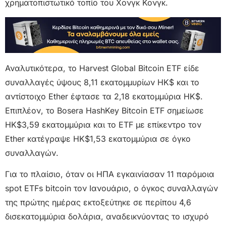
χρηματοπιστωτικό τοπίο του Χονγκ Κονγκ.
Αναλυτικότερα, το Harvest Global Bitcoin ETF είδε
συναλλαγές ύψους 8,11 εκατομμυρίων HK$ και το
αντίστοιχο Ether έφτασε τα 2,18 εκατομμύρια HK$.
Επιπλέον, το Bosera HashKey Bitcoin ETF σημείωσε
HK$3,59 εκατομμύρια και το ETF με επίκεντρο τον
Ether κατέγραψε HK$1,53 εκατομμύρια σε όγκο
συναλλαγών.
Για το πλαίσιο, όταν οι ΗΠΑ εγκαινίασαν 11 παρόμοια
spot ETFs bitcoin τον Ιανουάριο, ο όγκος συναλλαγών
της πρώτης ημέρας εκτοξεύτηκε σε περίπου 4,6
δισεκατομμύρια δολάρια, αναδεικνύοντας το ισχυρό