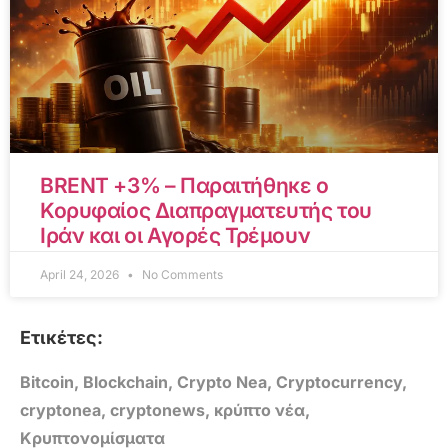
BRENT +3% – Παραιτήθηκε ο
Κορυφαίος Διαπραγματευτής του
Ιράν και οι Αγορές Τρέμουν
April 24, 2026
No Comments
Ετικέτες:
Bitcoin
,
Blockchain
,
Crypto Nea
,
Cryptocurrency
,
cryptonea
,
cryptonews
,
κρύπτο νέα
,
Κρυπτονομίσματα