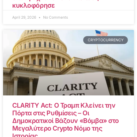
κυκλοφόρησε
April 29, 2026
No Comments
CRYPTOCURRENCY
CLARITY Act: Ο Τραμπ Κλείνει την
Πόρτα στις Ρυθμίσεις – Οι
Δημοκρατικοί Βάζουν «Βόμβα» στο
Μεγαλύτερο Crypto Νόμο της
Ιστορίας