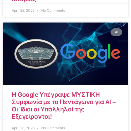
April 28, 2026
No Comments
AI
Η Google Υπέγραψε ΜΥΣΤΙΚΗ
Συμφωνία με το Πεντάγωνο για AI –
Οι Ίδιοι οι Υπάλληλοί της
Εξεγείρονται!
April 28, 2026
No Comments