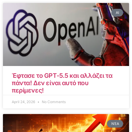
AI
Έφτασε το GPT-5.5 και αλλάζει τα
πάντα! Δεν είναι αυτό που
περίμενες!
April 24, 2026
No Comments
ΝΈΑ