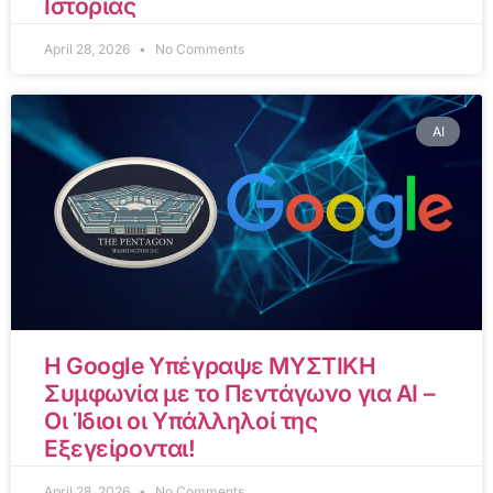
Ιστορίας
April 28, 2026
No Comments
AI
Η Google Υπέγραψε ΜΥΣΤΙΚΗ
Συμφωνία με το Πεντάγωνο για AI –
Οι Ίδιοι οι Υπάλληλοί της
Εξεγείρονται!
April 28, 2026
No Comments