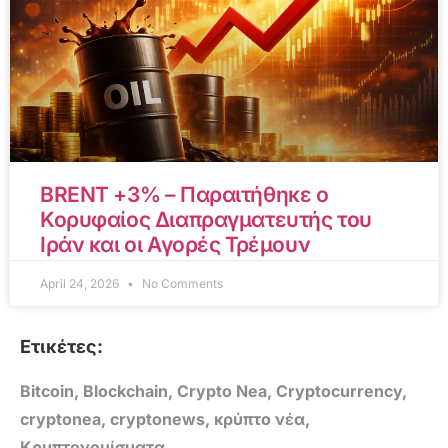
BRENT +3% – Παραιτήθηκε ο
Κορυφαίος Διαπραγματευτής του
Ιράν και οι Αγορές Τρέμουν
April 24, 2026
No Comments
Ετικέτες:
Bitcoin
,
Blockchain
,
Crypto Nea
,
Cryptocurrency
,
cryptonea
,
cryptonews
,
κρύπτο νέα
,
Κρυπτονομίσματα