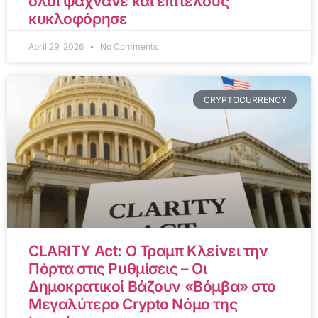
όλοι ψάχνανε και επιτέλους
κυκλοφόρησε
April 29, 2026
No Comments
CRYPTOCURRENCY
CLARITY Act: Ο Τραμπ Κλείνει την
Πόρτα στις Ρυθμίσεις – Οι
Δημοκρατικοί Βάζουν «Βόμβα» στο
Μεγαλύτερο Crypto Νόμο της