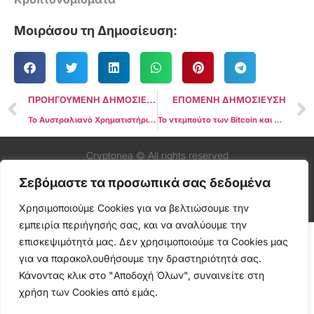
Μοιράσου τη Δημοσίευση:
ΠΡΟΗΓΟΥΜΕΝΗ ΔΗΜΟΣΙΕΥΣΗ
ΕΠΟΜΕΝΗ ΔΗΜΟΣΙΕΥΣΗ
Το Αυστραλιανό Χρηματιστήριο Αξιών έτοιμο να δώσει πράσινο φως στα Spot-Bitcoin ETFs πριν το κλείσιμο του 2024
Το ντεμπούτο των Bitcoin και Ethereum ETFs στο Χονγκ Κονγκ ξεπερνά τα 6,3 εκατομμύρια δολάρια σε αρχικό όγκο συναλλαγών μισής ημέρας
Cryptonea © All rights reserved
Σεβόμαστε τα προσωπικά σας δεδομένα
Χρησιμοποιούμε Cookies για να βελτιώσουμε την
εμπειρία περιήγησής σας, και να αναλύουμε την
επισκεψιμότητά μας. Δεν χρησιμοποιούμε τα Cookies μας
για να παρακολουθήσουμε την δραστηριότητά σας.
Κάνοντας κλικ στο "Αποδοχή Όλων", συναινείτε στη
χρήση των Cookies από εμάς.