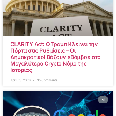
CLARITY Act: Ο Τραμπ Κλείνει την
Πόρτα στις Ρυθμίσεις – Οι
Δημοκρατικοί Βάζουν «Βόμβα» στο
Μεγαλύτερο Crypto Νόμο της
Ιστορίας
April 28, 2026
No Comments
AI