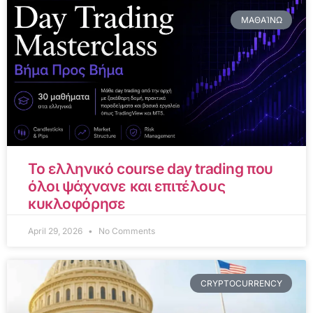
ΜΑΘΑΊΝΩ
Το ελληνικό course day trading που
όλοι ψάχνανε και επιτέλους
κυκλοφόρησε
April 29, 2026
No Comments
CRYPTOCURRENCY