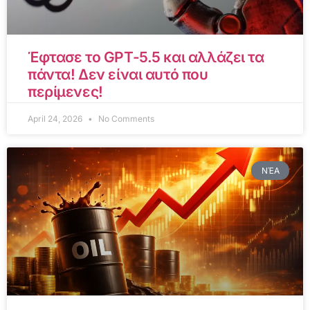
Έφτασε το GPT-5.5 και αλλάζει τα
πάντα! Δεν είναι αυτό που
περίμενες!
April 24, 2026
No Comments
ΝΈΑ