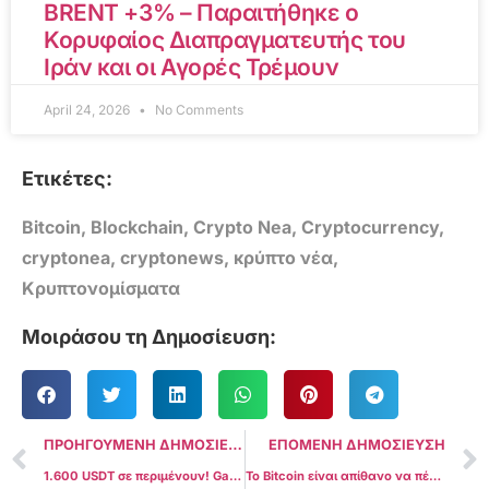
BRENT +3% – Παραιτήθηκε ο
Κορυφαίος Διαπραγματευτής του
Ιράν και οι Αγορές Τρέμουν
April 24, 2026
No Comments
Ετικέτες:
Bitcoin
,
Blockchain
,
Crypto Nea
,
Cryptocurrency
,
cryptonea
,
cryptonews
,
κρύπτο νέα
,
Κρυπτονομίσματα
Μοιράσου τη Δημοσίευση:
ΠΡΟΗΓΟΥΜΕΝΗ ΔΗΜΟΣΙΕΥΣΗ
ΕΠΟΜΕΝΗ ΔΗΜΟΣΙΕΥΣΗ
1.600 USDT σε περιμένουν! Gate Crypto Card X SUNDOG
Το Bitcoin είναι απίθανο να πέσει στα $60.000 εν μέσω σταθερότητας σε βραχυπρόθεσμες προοπτικές – Michael Saylor