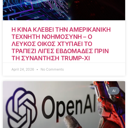
Η ΚΙΝΑ ΚΛΕΒΕΙ ΤΗΝ ΑΜΕΡΙΚΑΝΙΚΗ
ΤΕΧΝΗΤΗ ΝΟΗΜΟΣΥΝΗ – Ο
ΛΕΥΚΟΣ ΟΙΚΟΣ ΧΤΥΠΑΕΙ ΤΟ
ΤΡΑΠΕΖΙ ΛΙΓΕΣ ΕΒΔΟΜΑΔΕΣ ΠΡΙΝ
ΤΗ ΣΥΝΑΝΤΗΣΗ TRUMP-XI
April 24, 2026
No Comments
AI