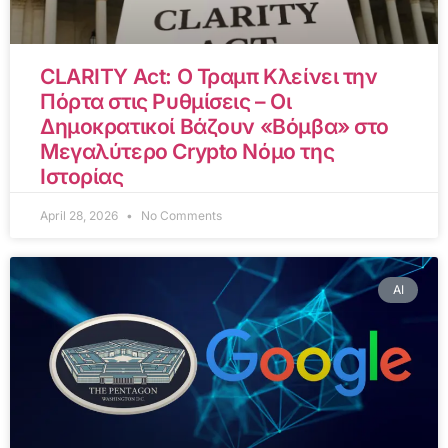
CLARITY Act: Ο Τραμπ Κλείνει την
Πόρτα στις Ρυθμίσεις – Οι
Δημοκρατικοί Βάζουν «Βόμβα» στο
Μεγαλύτερο Crypto Νόμο της
Ιστορίας
April 28, 2026
No Comments
AI