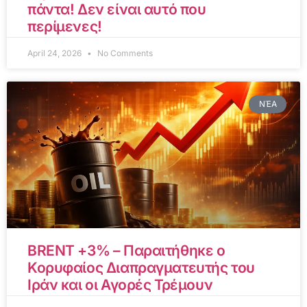
πάντα! Δεν είναι αυτό που
περίμενες!
April 24, 2026
No Comments
ΝΈΑ
BRENT +3% – Παραιτήθηκε ο
Κορυφαίος Διαπραγματευτής του
Ιράν και οι Αγορές Τρέμουν