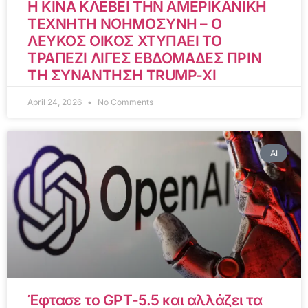
Η ΚΙΝΑ ΚΛΕΒΕΙ ΤΗΝ ΑΜΕΡΙΚΑΝΙΚΗ
ΤΕΧΝΗΤΗ ΝΟΗΜΟΣΥΝΗ – Ο
ΛΕΥΚΟΣ ΟΙΚΟΣ ΧΤΥΠΑΕΙ ΤΟ
ΤΡΑΠΕΖΙ ΛΙΓΕΣ ΕΒΔΟΜΑΔΕΣ ΠΡΙΝ
ΤΗ ΣΥΝΑΝΤΗΣΗ TRUMP-XI
April 24, 2026
No Comments
AI
Έφτασε το GPT-5.5 και αλλάζει τα