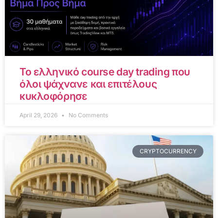
Το ελληνικό course day trading που
όλοι ψάχνανε και επιτέλους
κυκλοφόρησε
April 29, 2026
No Comments
CRYPTOCURRENCY