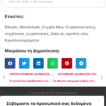
April 24, 2026
No Comments
Ετικέτες:
Bitcoin
,
Blockchain
,
Crypto Nea
,
Cryptocurrency
,
cryptonea
,
cryptonews
,
Gate.io
,
κρύπτο νέα
,
Κρυπτονομίσματα
Μοιράσου τη Δημοσίευση:
ΠΡΟΗΓΟΥΜΕΝΗ ΔΗΜΟΣΙΕΥΣΗ
ΕΠΟΜΕΝΗ ΔΗΜΟΣΙΕΥΣΗ
Οι αναλυτές προβλέπουν ότι το Bitcoin θα μπορούσε να εκτιναχθεί στα $100.000 αυτόν τον Νοέμβριο
Το Bitcoin υποχωρεί καθώς ο πρόεδρος της Fed Powell σηματοδοτεί ότι δεν υπάρχει βιασύνη για μείωση των επιτοκίων
Cryptonea © All rights reserved
Σεβόμαστε τα προσωπικά σας δεδομένα