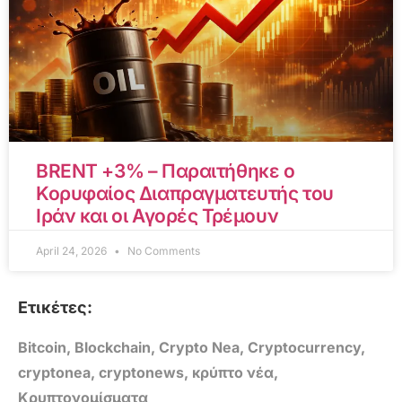
BRENT +3% – Παραιτήθηκε ο
Κορυφαίος Διαπραγματευτής του
Ιράν και οι Αγορές Τρέμουν
April 24, 2026
No Comments
Ετικέτες:
Bitcoin
,
Blockchain
,
Crypto Nea
,
Cryptocurrency
,
cryptonea
,
cryptonews
,
κρύπτο νέα
,
Κρυπτονομίσματα