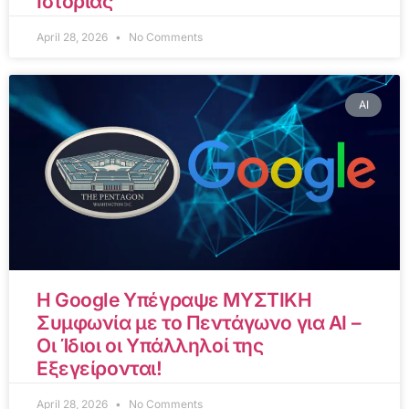
Ιστορίας
April 28, 2026
No Comments
AI
Η Google Υπέγραψε ΜΥΣΤΙΚΗ
Συμφωνία με το Πεντάγωνο για AI –
Οι Ίδιοι οι Υπάλληλοί της
Εξεγείρονται!
April 28, 2026
No Comments