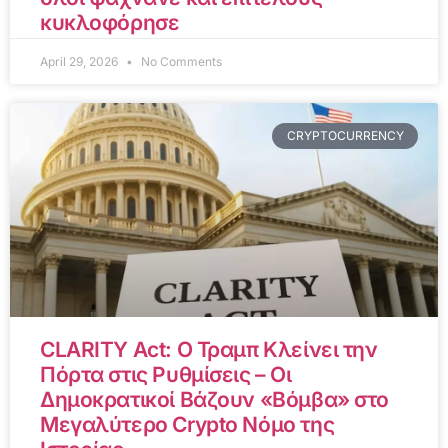
κυκλοφόρησε
April 29, 2026
No Comments
CRYPTOCURRENCY
CLARITY Act: Ο Τραμπ Κλείνει την
Πόρτα στις Ρυθμίσεις – Οι
Δημοκρατικοί Βάζουν «Βόμβα» στο
Μεγαλύτερο Crypto Νόμο της