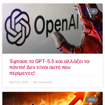
AI
Έφτασε το GPT-5.5 και αλλάζει τα
πάντα! Δεν είναι αυτό που
περίμενες!
April 24, 2026
No Comments
ΝΈΑ