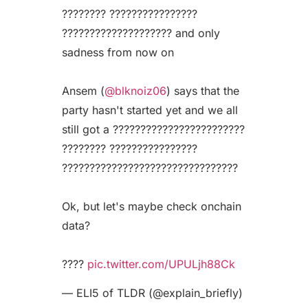
???????? ????????????????
???????????????????? and only
sadness from now on
Ansem (
@blknoiz06
) says that the
party hasn't started yet and we all
still got a ????????????????????????
???????? ????????????????
????????????????????????????????
Ok, but let's maybe check onchain
data?
????
pic.twitter.com/UPULjh88Ck
— ELI5 of TLDR (@explain_briefly)