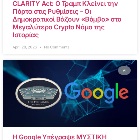
CLARITY Act: Ο Τραμπ Κλείνει την
Πόρτα στις Ρυθμίσεις – Οι
Δημοκρατικοί Βάζουν «Βόμβα» στο
Μεγαλύτερο Crypto Νόμο της
Ιστορίας
April 28, 2026
No Comments
AI
Η Google Υπέγραψε ΜΥΣΤΙΚΗ