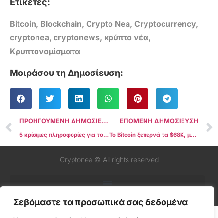
Ετικέτες:
Bitcoin
,
Blockchain
,
Crypto Nea
,
Cryptocurrency
,
cryptonea
,
cryptonews
,
κρύπτο νέα
,
Κρυπτονομίσματα
Μοιράσου τη Δημοσίευση:
ΠΡΟΗΓΟΥΜΕΝΗ ΔΗΜΟΣΙΕΥΣΗ
ΕΠΟΜΕΝΗ ΔΗΜΟΣΙΕΥΣΗ
5 κρίσιμες πληροφορίες για το Bitcoin αυτή την εβδομάδα
Το Bitcoin ξεπερνά τα $68K, με τo SOLANA να οδηγεί την άνοδο των κρύπτο με αύξηση 7%
Cryptonea © All rights reserved
Σεβόμαστε τα προσωπικά σας δεδομένα