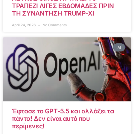
ΤΡΑΠΕΖΙ ΛΙΓΕΣ ΕΒΔΟΜΑΔΕΣ ΠΡΙΝ
ΤΗ ΣΥΝΑΝΤΗΣΗ TRUMP-XI
April 24, 2026
No Comments
AI
Έφτασε το GPT-5.5 και αλλάζει τα
πάντα! Δεν είναι αυτό που
περίμενες!