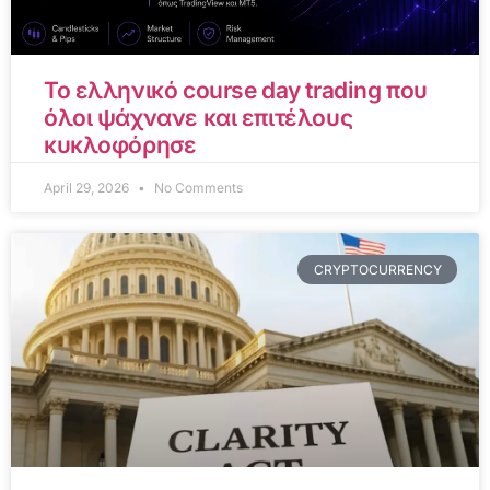
Το ελληνικό course day trading που
όλοι ψάχνανε και επιτέλους
κυκλοφόρησε
April 29, 2026
No Comments
CRYPTOCURRENCY