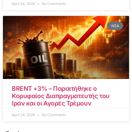
April 24, 2026
No Comments
ΝΈΑ
BRENT +3% – Παραιτήθηκε ο
Κορυφαίος Διαπραγματευτής του
Ιράν και οι Αγορές Τρέμουν
April 24, 2026
No Comments