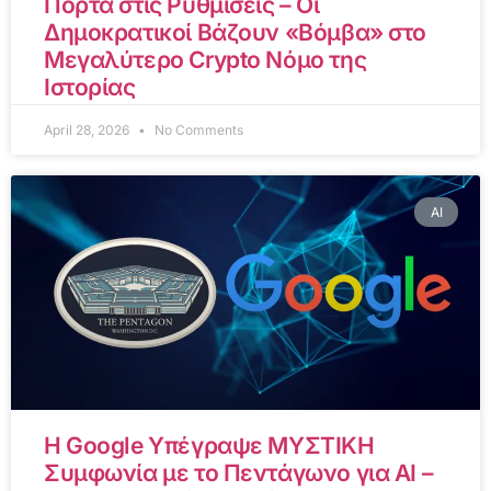
Πόρτα στις Ρυθμίσεις – Οι
Δημοκρατικοί Βάζουν «Βόμβα» στο
Μεγαλύτερο Crypto Νόμο της
Ιστορίας
April 28, 2026
No Comments
AI
Η Google Υπέγραψε ΜΥΣΤΙΚΗ
Συμφωνία με το Πεντάγωνο για AI –