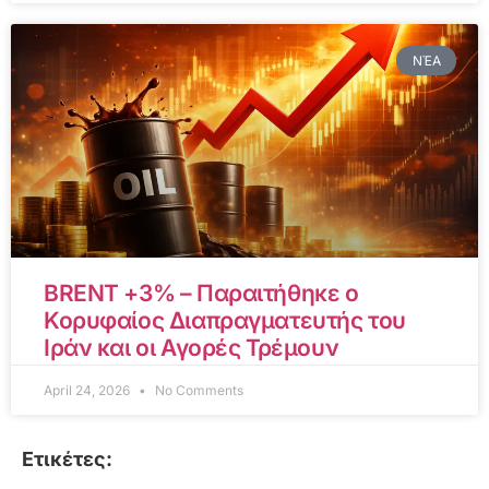
ΝΈΑ
BRENT +3% – Παραιτήθηκε ο
Κορυφαίος Διαπραγματευτής του
Ιράν και οι Αγορές Τρέμουν
April 24, 2026
No Comments
Ετικέτες: