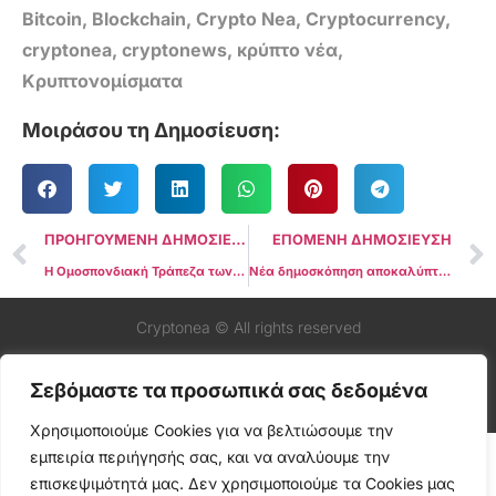
Bitcoin
,
Blockchain
,
Crypto Nea
,
Cryptocurrency
,
cryptonea
,
cryptonews
,
κρύπτο νέα
,
Κρυπτονομίσματα
Μοιράσου τη Δημοσίευση:
ΠΡΟΗΓΟΥΜΕΝΗ ΔΗΜΟΣΙΕΥΣΗ
ΕΠΟΜΕΝΗ ΔΗΜΟΣΙΕΥΣΗ
Η Ομοσπονδιακή Τράπεζα των ΗΠΑ μειώνει τα επιτόκια κατά 25 μονάδες βάσης ενόψει του 2025
Νέα δημοσκόπηση αποκαλύπτει ότι 1 στους 5 ψηφοφόρους στις ΗΠΑ ασχολείται με τα κρυπτονομίσματα
Cryptonea © All rights reserved
Σεβόμαστε τα προσωπικά σας δεδομένα
Χρησιμοποιούμε Cookies για να βελτιώσουμε την
εμπειρία περιήγησής σας, και να αναλύουμε την
επισκεψιμότητά μας. Δεν χρησιμοποιούμε τα Cookies μας