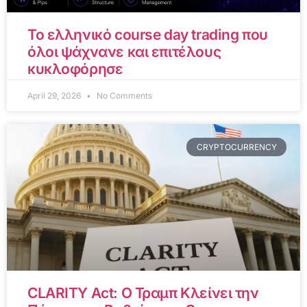
Το ελληνικό course day trading που
όλοι ψάχνανε και επιτέλους
κυκλοφόρησε
April 29, 2026
No Comments
CRYPTOCURRENCY
CLARITY Act: Ο Τραμπ Κλείνει την