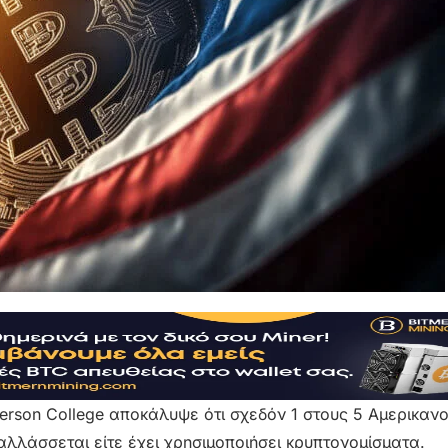
rson College αποκάλυψε ότι σχεδόν 1 στους 5 Αμερικαν
ναλλάσσεται είτε έχει χρησιμοποιήσει κρυπτονομίσματα.