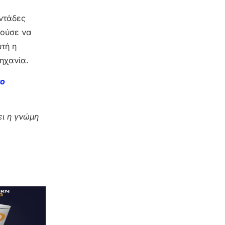
οντάδες
ρούσε να
υτή η
ηχανία.
το
ι η γνώμη