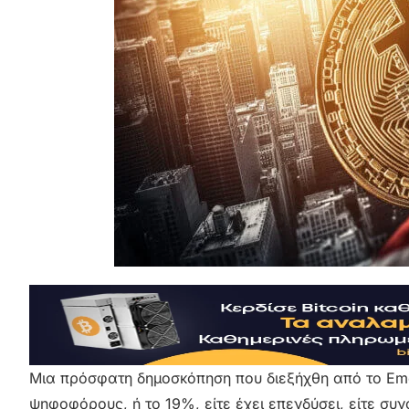
Μια πρόσφατη δημοσκόπηση που διεξήχθη από το Eme
ψηφοφόρους, ή το 19%, είτε έχει επενδύσει, είτε συ