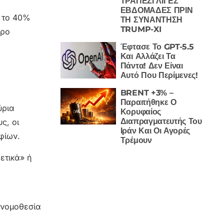
ΤΡΑΠΕΖΙ ΛΙΓΕΣ
ΕΒΔΟΜΑΔΕΣ ΠΡΙΝ
υ το 40%
ΤΗ ΣΥΝΑΝΤΗΣΗ
TRUMP-XI
ερο
Έφτασε Το GPT-5.5
Και Αλλάζει Τα
Πάντα! Δεν Είναι
Αυτό Που Περίμενες!
BRENT +3% –
Παραιτήθηκε Ο
ύρια
Κορυφαίος
Διαπραγματευτής Του
ς, οι
Ιράν Και Οι Αγορές
φίων.
Τρέμουν
ετικά» ή
 νομοθεσία