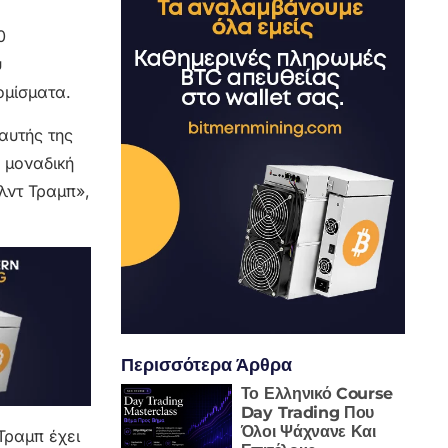
0
υ
ομίσματα.
αυτής της
 μοναδική
λντ Τραμπ»,
Περισσότερα Άρθρα
Το Ελληνικό Course
Day Trading Που
Όλοι Ψάχνανε Και
Τραμπ έχει