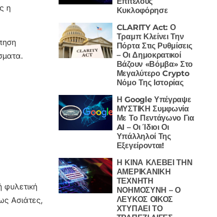
Επιτέλους
ς η
Κυκλοφόρησε
CLARITY Act: Ο
Τραμπ Κλείνει Την
πηση
Πόρτα Στις Ρυθμίσεις
– Οι Δημοκρατικοί
σματα.
Βάζουν «Βόμβα» Στο
Μεγαλύτερο Crypto
Νόμο Της Ιστορίας
Η Google Υπέγραψε
ΜΥΣΤΙΚΗ Συμφωνία
Με Το Πεντάγωνο Για
AI – Οι Ίδιοι Οι
Υπάλληλοί Της
Εξεγείρονται!
Η ΚΙΝΑ ΚΛΕΒΕΙ ΤΗΝ
ΑΜΕΡΙΚΑΝΙΚΗ
ΤΕΧΝΗΤΗ
ή φυλετική
ΝΟΗΜΟΣΥΝΗ – Ο
ΛΕΥΚΟΣ ΟΙΚΟΣ
 ως Ασιάτες,
ΧΤΥΠΑΕΙ ΤΟ