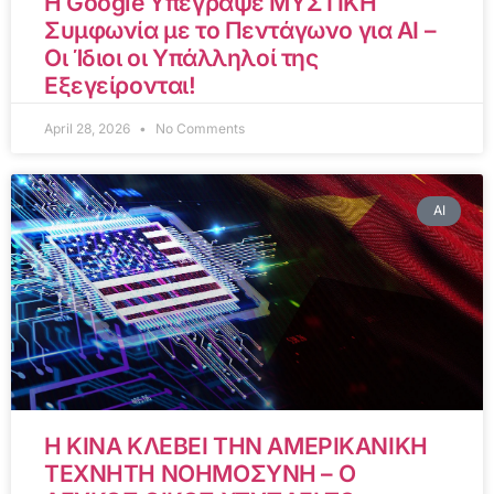
Η Google Υπέγραψε ΜΥΣΤΙΚΗ
Συμφωνία με το Πεντάγωνο για AI –
Οι Ίδιοι οι Υπάλληλοί της
Εξεγείρονται!
April 28, 2026
No Comments
AI
Η ΚΙΝΑ ΚΛΕΒΕΙ ΤΗΝ ΑΜΕΡΙΚΑΝΙΚΗ
ΤΕΧΝΗΤΗ ΝΟΗΜΟΣΥΝΗ – Ο