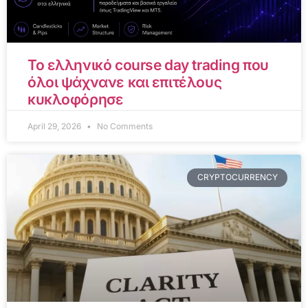
Το ελληνικό course day trading που
όλοι ψάχνανε και επιτέλους
κυκλοφόρησε
April 29, 2026
No Comments
CRYPTOCURRENCY