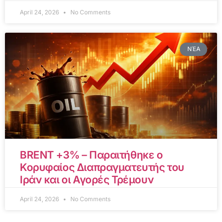
April 24, 2026
No Comments
ΝΈΑ
BRENT +3% – Παραιτήθηκε ο
Κορυφαίος Διαπραγματευτής του
Ιράν και οι Αγορές Τρέμουν
April 24, 2026
No Comments