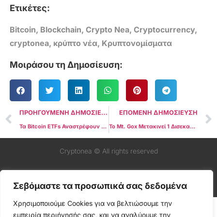
Ετικέτες:
Bitcoin
,
Blockchain
,
Crypto Nea
,
Cryptocurrency
,
cryptonea
,
κρύπτο νέα
,
Κρυπτονομίσματα
Μοιράσου τη Δημοσίευση:
ΠΡΟΗΓΟΥΜΕΝΗ ΔΗΜΟΣΙΕΥΣΗ
ΕΠΟΜΕΝΗ ΔΗΜΟΣΙΕΥΣΗ
Τα Bitcoin ETFs Αναστρέφουν την Πτωτική Πορεία Πέντε Εβδομάδων, ενώ το Ethereum Δυσκολεύεται
Το Mt. Gox Μετακινεί 1 Δισεκατομμύριο Δολάρια σε Bitcoin στην Τρίτη Μεγάλη Μεταφορά
Cryptonea © All rights reserved
Σεβόμαστε τα προσωπικά σας δεδομένα
Χρησιμοποιούμε Cookies για να βελτιώσουμε την
εμπειρία περιήγησής σας, και να αναλύουμε την