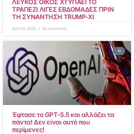
ΛΕΥΚΟΣ ΟΙΚΟΣ ΧΤΥΠΑΕΙ ΤΟ
ΤΡΑΠΕΖΙ ΛΙΓΕΣ ΕΒΔΟΜΑΔΕΣ ΠΡΙΝ
ΤΗ ΣΥΝΑΝΤΗΣΗ TRUMP-XI
April 24, 2026
No Comments
AI
Έφτασε το GPT-5.5 και αλλάζει τα
πάντα! Δεν είναι αυτό που
περίμενες!