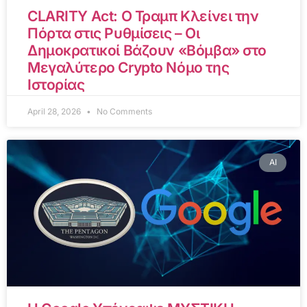
CLARITY Act: Ο Τραμπ Κλείνει την
Πόρτα στις Ρυθμίσεις – Οι
Δημοκρατικοί Βάζουν «Βόμβα» στο
Μεγαλύτερο Crypto Νόμο της
Ιστορίας
April 28, 2026
No Comments
AI