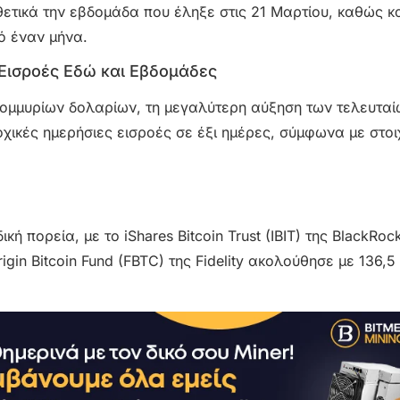
ε θετικά την εβδομάδα που έληξε στις 21 Μαρτίου, καθώς
ό έναν μήνα.
 Εισροές Εδώ και Εβδομάδες
τομμυρίων δολαρίων, τη μεγαλύτερη αύξηση των τελευτα
οχικές ημερήσιες εισροές σε έξι ημέρες, σύμφωνα με στοι
 πορεία, με το iShares Bitcoin Trust (IBIT) της BlackRock
gin Bitcoin Fund (FBTC) της Fidelity ακολούθησε με 136,5