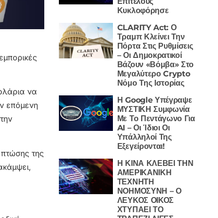
Επιτέλους
Κυκλοφόρησε
CLARITY Act: Ο
Τραμπ Κλείνει Την
Πόρτα Στις Ρυθμίσεις
– Οι Δημοκρατικοί
 εμπορικές
Βάζουν «Βόμβα» Στο
Μεγαλύτερο Crypto
Νόμο Της Ιστορίας
δολάρια να
Η Google Υπέγραψε
ην επόμενη
ΜΥΣΤΙΚΗ Συμφωνία
Με Το Πεντάγωνο Για
 την
AI – Οι Ίδιοι Οι
Υπάλληλοί Της
Εξεγείρονται!
 πτώσης της
Η ΚΙΝΑ ΚΛΕΒΕΙ ΤΗΝ
ακάμψει,
ΑΜΕΡΙΚΑΝΙΚΗ
ΤΕΧΝΗΤΗ
ΝΟΗΜΟΣΥΝΗ – Ο
ΛΕΥΚΟΣ ΟΙΚΟΣ
ΧΤΥΠΑΕΙ ΤΟ