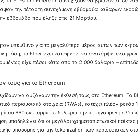
ν, τα ETFs του Ethereum συνεχίζουν να βρίσκονται σε καθ
γραψαν την τέταρτη συνεχόμενη εβδομάδα καθαρών εκροώ
ην εβδομάδα που έληξε στις 21 Μαρτίου.
k ήταν υπεύθυνο για το μεγαλύτερο μέρος αυτών των εκρο
κή τάση, το Ether έχει καταφέρει να ανακάμψει ελαφρώς
υμένως είχε πέσει κάτω από τα 2.000 δολάρια – επίπεδ
ον τους για το Ethereum
νεχίζουν να αυξάνουν την έκθεσή τους στο Ethereum. Το B
ατικά περιουσιακά στοιχεία (RWAs), κατέχει πλέον ρεκόρ 1
ερίπου 990 εκατομμύρια δολάρια την προηγούμενη εβδομ
ηση υποδηλώνει ότι οι μεγάλοι χρηματοπιστωτικοί παίκτες
κής υποδομής για την tokenization των περιουσιακών στο