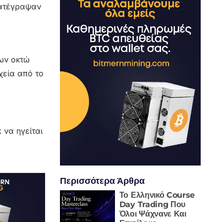
 κατέγραψαν
ίων οκτώ
χεία από το
 να ηγείται
Περισσότερα Άρθρα
Το Ελληνικό Course
Day Trading Που
Όλοι Ψάχνανε Και