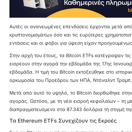
Αυτές οι ανανεωμένες επενδύσεις έρχονται μετά από
κρυπτονομισμάτων όσο και τις ευρύτερες χρηματοπιστ
εντάσεις και οι φόβοι για ύφεση είχαν προηγουμένως
Στην αρχή του έτους, τα Bitcoin ETFs κατέγραψαν τι
εισρέουν στην αγορά την εβδομάδα της 17ης Ιανουαρ
εβδομάδα. Η τιμή του Bitcoin εκτοξεύθηκε στο ιστορι
ορκωμοσία του Προέδρου των ΗΠΑ, Ντόναλντ Τραμπ.
Μετά από αυτό το υψηλό, το Bitcoin διορθώθηκε στη
αγοράς. Ωστόσο, με τη νέα εισροή κεφαλαίων – τη μ
διαπραγματευόμενο στα 87.343 δολάρια τη στιγμή τ
Τα Ethereum ETFs Συνεχίζουν τις Εκροές