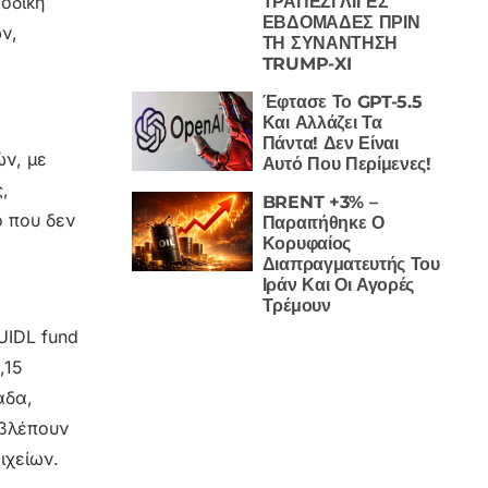
ΤΡΑΠΕΖΙ ΛΙΓΕΣ
οδική
ΕΒΔΟΜΑΔΕΣ ΠΡΙΝ
ν,
ΤΗ ΣΥΝΑΝΤΗΣΗ
TRUMP-XI
Έφτασε Το GPT-5.5
Και Αλλάζει Τα
Πάντα! Δεν Είναι
ών, με
Αυτό Που Περίμενες!
,
BRENT +3% –
ο που δεν
Παραιτήθηκε Ο
Κορυφαίος
Διαπραγματευτής Του
Ιράν Και Οι Αγορές
Τρέμουν
UIDL fund
,15
άδα,
 βλέπουν
ιχείων.