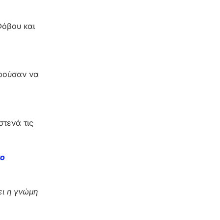
Φόβου και
ορούσαν να
στενά τις
το
ι η γνώμη