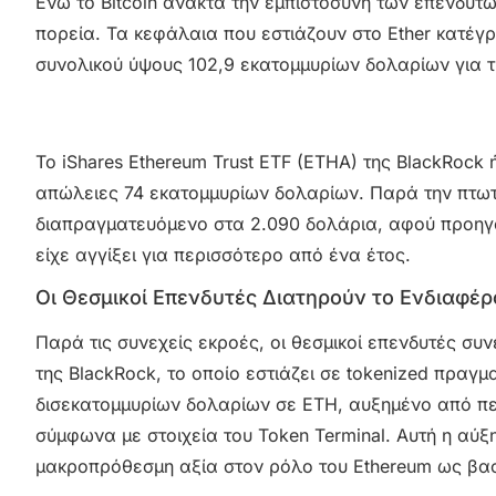
Ενώ το Bitcoin ανακτά την εμπιστοσύνη των επενδυτώ
πορεία. Τα κεφάλαια που εστιάζουν στο Ether κατέ
συνολικού ύψους 102,9 εκατομμυρίων δολαρίων για τ
Το iShares Ethereum Trust ETF (ETHA) της BlackRoc
απώλειες 74 εκατομμυρίων δολαρίων. Παρά την πτωτι
διαπραγματευόμενο στα 2.090 δολάρια, αφού προηγο
είχε αγγίξει για περισσότερο από ένα έτος.
Οι Θεσμικοί Επενδυτές Διατηρούν το Ενδιαφέρ
Παρά τις συνεχείς εκροές, οι θεσμικοί επενδυτές συ
της BlackRock, το οποίο εστιάζει σε tokenized πραγμ
δισεκατομμυρίων δολαρίων σε ETH, αυξημένο από π
σύμφωνα με στοιχεία του Token Terminal. Αυτή η αύξ
μακροπρόθεσμη αξία στον ρόλο του Ethereum ως βασι