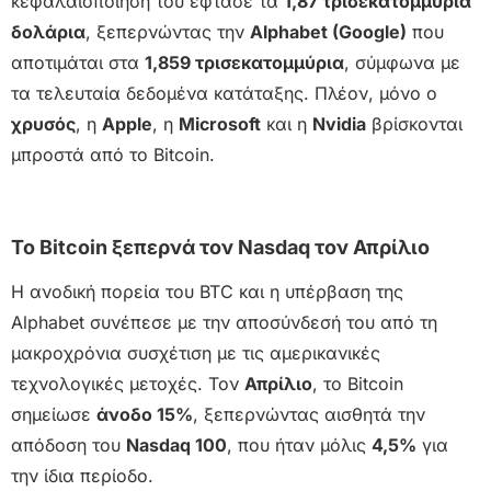
κεφαλαιοποίησή του έφτασε τα
1,87 τρισεκατομμύρια
δολάρια
, ξεπερνώντας την
Alphabet (Google)
που
αποτιμάται στα
1,859 τρισεκατομμύρια
, σύμφωνα με
τα τελευταία δεδομένα κατάταξης. Πλέον, μόνο ο
χρυσός
, η
Apple
, η
Microsoft
και η
Nvidia
βρίσκονται
μπροστά από το Bitcoin.
Το Bitcoin ξεπερνά τον Nasdaq τον Απρίλιο
Η ανοδική πορεία του BTC και η υπέρβαση της
Alphabet συνέπεσε με την αποσύνδεσή του από τη
μακροχρόνια συσχέτιση με τις αμερικανικές
τεχνολογικές μετοχές. Τον
Απρίλιο
, το Bitcoin
σημείωσε
άνοδο 15%
, ξεπερνώντας αισθητά την
απόδοση του
Nasdaq 100
, που ήταν μόλις
4,5%
για
την ίδια περίοδο.