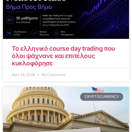
Το ελληνικό course day trading που
όλοι ψάχνανε και επιτέλους
κυκλοφόρησε
April 29, 2026
No Comments
CRYPTOCURRENCY