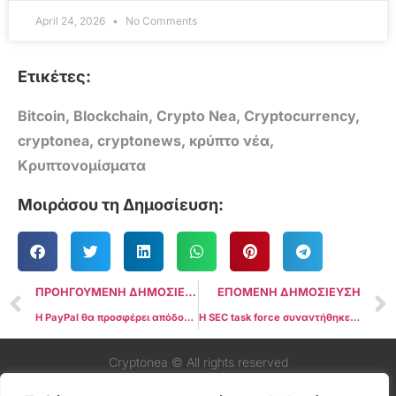
April 24, 2026
No Comments
Ετικέτες:
Bitcoin
,
Blockchain
,
Crypto Nea
,
Cryptocurrency
,
cryptonea
,
cryptonews
,
κρύπτο νέα
,
Κρυπτονομίσματα
Μοιράσου τη Δημοσίευση:
ΠΡΟΗΓΟΥΜΕΝΗ ΔΗΜΟΣΙΕΥΣΗ
ΕΠΟΜΕΝΗ ΔΗΜΟΣΙΕΥΣΗ
Η PayPal θα προσφέρει απόδοση 3,7% σε Stablecoin Holdings
Η SEC task force συναντήθηκε με εταιρείες που υποστηρίζουν τον Τραμπ για να συζητήσουν τη ρύθμιση των κρυπτονομισμάτων
Cryptonea © All rights reserved