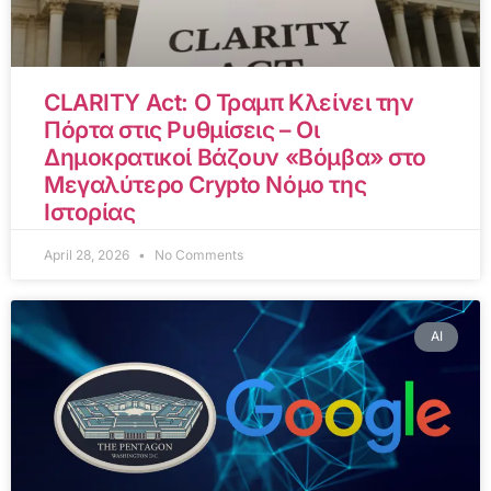
CLARITY Act: Ο Τραμπ Κλείνει την
Πόρτα στις Ρυθμίσεις – Οι
Δημοκρατικοί Βάζουν «Βόμβα» στο
Μεγαλύτερο Crypto Νόμο της
Ιστορίας
April 28, 2026
No Comments
AI