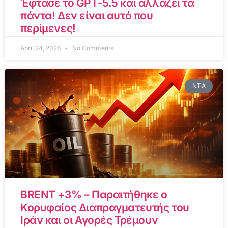
Έφτασε το GPT-5.5 και αλλάζει τα
πάντα! Δεν είναι αυτό που
περίμενες!
April 24, 2026
No Comments
ΝΈΑ
BRENT +3% – Παραιτήθηκε ο
Κορυφαίος Διαπραγματευτής του
Ιράν και οι Αγορές Τρέμουν