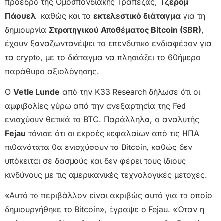
πρόεδρο της Ομοσπονδιακής Τράπεζας,
Τζερόμ
Πάουελ
, καθώς και το
εκτελεστικό διάταγμα
για τη
δημιουργία
Στρατηγικού Αποθέματος Bitcoin (SBR)
,
έχουν ξαναζωντανέψει το επενδυτικό ενδιαφέρον για
τα crypto, με το διάταγμα να πλησιάζει το 60ήμερο
παράθυρο αξιολόγησης.
Ο
Vetle Lunde
από την K33 Research δήλωσε ότι οι
αμφιβολίες γύρω από την ανεξαρτησία της Fed
ενισχύουν θετικά το BTC. Παράλληλα, ο αναλυτής
Fejau
τόνισε ότι οι εκροές κεφαλαίων από τις ΗΠΑ
πιθανότατα θα ενισχύσουν το Bitcoin, καθώς δεν
υπόκειται σε δασμούς και δεν φέρει τους ίδιους
κινδύνους με τις αμερικανικές τεχνολογικές μετοχές.
«Αυτό το περιβάλλον είναι ακριβώς αυτό για το οποίο
δημιουργήθηκε το Bitcoin», έγραψε ο Fejau. «Όταν η