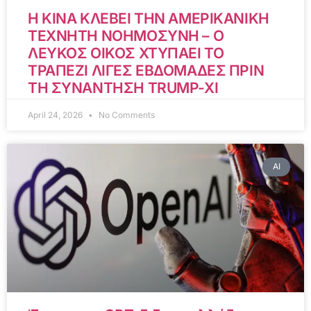
Η ΚΙΝΑ ΚΛΕΒΕΙ ΤΗΝ ΑΜΕΡΙΚΑΝΙΚΗ
ΤΕΧΝΗΤΗ ΝΟΗΜΟΣΥΝΗ – Ο
ΛΕΥΚΟΣ ΟΙΚΟΣ ΧΤΥΠΑΕΙ ΤΟ
ΤΡΑΠΕΖΙ ΛΙΓΕΣ ΕΒΔΟΜΑΔΕΣ ΠΡΙΝ
ΤΗ ΣΥΝΑΝΤΗΣΗ TRUMP-XI
April 24, 2026
No Comments
AI