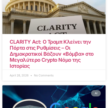
CLARITY Act: Ο Τραμπ Κλείνει την
Πόρτα στις Ρυθμίσεις – Οι
Δημοκρατικοί Βάζουν «Βόμβα» στο
Μεγαλύτερο Crypto Νόμο της
Ιστορίας
April 28, 2026
No Comments
AI