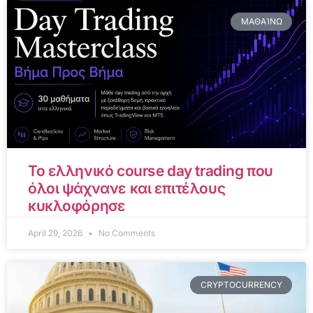
ΜΑΘΑΊΝΩ
Το ελληνικό course day trading που
όλοι ψάχνανε και επιτέλους
κυκλοφόρησε
April 29, 2026
No Comments
CRYPTOCURRENCY