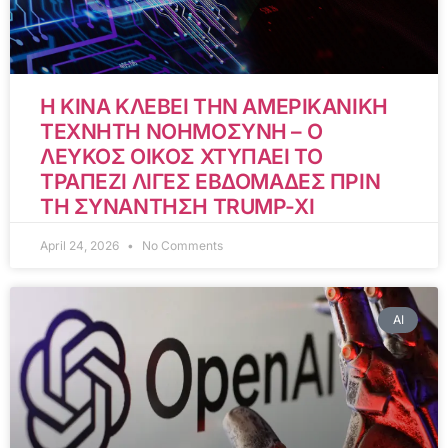
Η ΚΙΝΑ ΚΛΕΒΕΙ ΤΗΝ ΑΜΕΡΙΚΑΝΙΚΗ
ΤΕΧΝΗΤΗ ΝΟΗΜΟΣΥΝΗ – Ο
ΛΕΥΚΟΣ ΟΙΚΟΣ ΧΤΥΠΑΕΙ ΤΟ
ΤΡΑΠΕΖΙ ΛΙΓΕΣ ΕΒΔΟΜΑΔΕΣ ΠΡΙΝ
ΤΗ ΣΥΝΑΝΤΗΣΗ TRUMP-XI
April 24, 2026
No Comments
AI