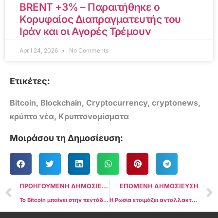
BRENT +3% – Παραιτήθηκε ο
Κορυφαίος Διαπραγματευτής του
Ιράν και οι Αγορές Τρέμουν
April 24, 2026
No Comments
Ετικέτες:
Bitcoin
,
Blockchain
,
Cryptocurrency
,
cryptonews
,
κρύπτο νέα
,
Κρυπτονομίσματα
Μοιράσου τη Δημοσίευση:
ΠΡΟΗΓΟΥΜΕΝΗ ΔΗΜΟΣΙΕΥΣΗ
ΕΠΟΜΕΝΗ ΔΗΜΟΣΙΕΥΣΗ
Το Bitcoin μπαίνει στην πεντάδα των μεγαλύτερων παγκόσμιων assets – Ξεπέρασε Google, Ασήμι και Amazon
Η Ρωσία ετοιμάζει ανταλλακτήριο κρυπτονομισμάτων για υπερ-επιλεγμένους επενδυτές υπό πιλοτικό καθεστώς