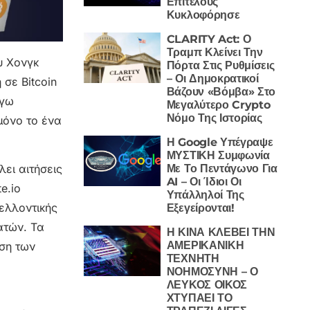
Επιτέλους
Κυκλοφόρησε
CLARITY Act: Ο
Τραμπ Κλείνει Την
υ Χονγκ
Πόρτα Στις Ρυθμίσεις
– Οι Δημοκρατικοί
 σε Bitcoin
Βάζουν «Βόμβα» Στο
όγω
Μεγαλύτερο Crypto
Νόμο Της Ιστορίας
μόνο το ένα
Η Google Υπέγραψε
ΜΥΣΤΙΚΗ Συμφωνία
Με Το Πεντάγωνο Για
λει αιτήσεις
AI – Οι Ίδιοι Οι
e.io
Υπάλληλοί Της
ελλοντικής
Εξεγείρονται!
ατών. Τα
Η ΚΙΝΑ ΚΛΕΒΕΙ ΤΗΝ
ΑΜΕΡΙΚΑΝΙΚΗ
ση των
ΤΕΧΝΗΤΗ
ΝΟΗΜΟΣΥΝΗ – Ο
ΛΕΥΚΟΣ ΟΙΚΟΣ
ΧΤΥΠΑΕΙ ΤΟ