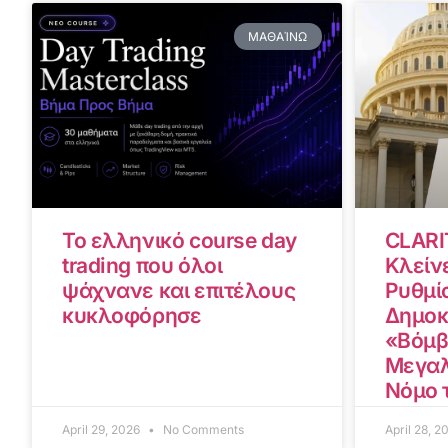
ΜΑΘΑΊΝΩ
Το ελληνικό course day
CLARI
trading που όλοι
Κλείνε
ψάχνανε και επιτέλους
Ρυθμίσ
κυκλοφόρησε
Δημοκ
«Βόμβ
Μεγαλ
Νόμο 
April 29, 2026
No Comments
April 28, 