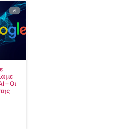
AI
ε
α με
I – Οι
 της