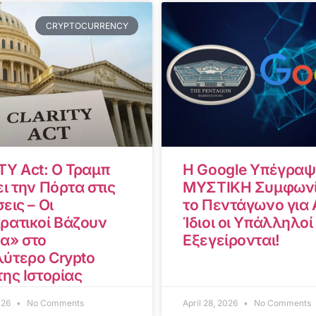
CRYPTOCURRENCY
TY Act: Ο Τραμπ
Η Google Υπέγραψ
ι την Πόρτα στις
ΜΥΣΤΙΚΗ Συμφωνί
εις – Οι
το Πεντάγωνο για A
ρατικοί Βάζουν
Ίδιοι οι Υπάλληλοί
α» στο
Εξεγείρονται!
ύτερο Crypto
της Ιστορίας
2026
No Comments
April 28, 2026
No Comments