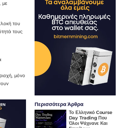
, με
πλοκή του
ότητά τους
α
ριοχή, μόνο
σουν
Περισσότερα Άρθρα
Το Ελληνικό Course
Day Trading Που
Όλοι Ψάχνανε Και