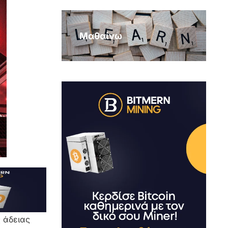
Μαθαίνω
 άδειας