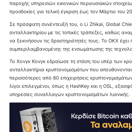
παροχής υπηρεσιών εικονικών περιουσιακών στοιχείων 
προσδοκίες για τελική έγκριση έως τον Μάρτιο του 2
Σε πρόσφατη συνέντευξή του, ο Li Zhikai, Global Ch
ανταλλακτηρίου με τις τοπικές τράπεζες, καθώς ανα
να ξεκινήσουν τις δραστηριότητές τους. Το OKX έχει 
συμπεριλαμβανομένης της ενσωμάτωσης της τεχνολο
Το Χονγκ Κονγκ εδραίωσε τη στάση του υπέρ των κρύ
ανταλλακτήρια κρυπτονομισμάτων που απευθύνονται 
περισσότερες από 80 επιχειρήσεις κρυπτονομισμάτω
λίγοι επιλεγμένοι, όπως η HashKey και η OSL, εξασφά
υπηρεσίες συναλλαγών κρυπτονομισμάτων λιανικής.