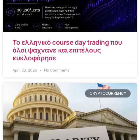
Το ελληνικό course day trading που
όλοι ψάχνανε και επιτέλους
κυκλοφόρησε
April 29, 2026
No Comments
CRYPTOCURRENCY