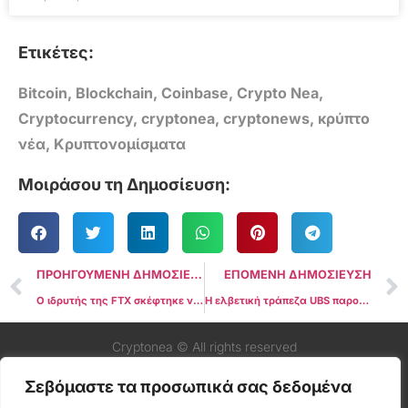
Ετικέτες:
Bitcoin
,
Blockchain
,
Coinbase
,
Crypto Nea
,
Cryptocurrency
,
cryptonea
,
cryptonews
,
κρύπτο
νέα
,
Κρυπτονομίσματα
Μοιράσου τη Δημοσίευση:
ΠΡΟΗΓΟΥΜΕΝΗ ΔΗΜΟΣΙΕΥΣΗ
ΕΠΟΜΕΝΗ ΔΗΜΟΣΙΕΥΣΗ
Ο ιδρυτής της FTX σκέφτηκε να προσφέρει στον Τραμπ 5 δισεκατομμύρια δολάρια για να απέχει από την προεδρική εκλογή
Η ελβετική τράπεζα UBS παρουσιάζει το Tokenized Money Market Fund στο Ethereum Blockchain
Cryptonea © All rights reserved
Σεβόμαστε τα προσωπικά σας δεδομένα