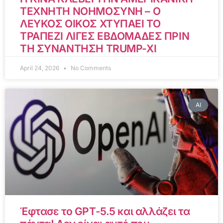
ΤΕΧΝΗΤΗ ΝΟΗΜΟΣΥΝΗ – Ο
ΛΕΥΚΟΣ ΟΙΚΟΣ ΧΤΥΠΑΕΙ ΤΟ
ΤΡΑΠΕΖΙ ΛΙΓΕΣ ΕΒΔΟΜΑΔΕΣ ΠΡΙΝ
ΤΗ ΣΥΝΑΝΤΗΣΗ TRUMP-XI
April 24, 2026
No Comments
AI
Έφτασε το GPT-5.5 και αλλάζει τα