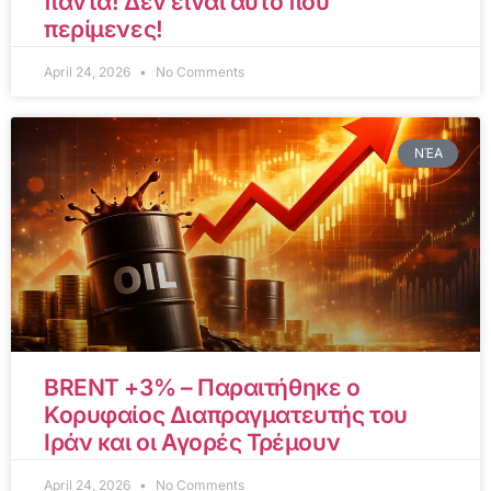
πάντα! Δεν είναι αυτό που
περίμενες!
April 24, 2026
No Comments
ΝΈΑ
BRENT +3% – Παραιτήθηκε ο
Κορυφαίος Διαπραγματευτής του
Ιράν και οι Αγορές Τρέμουν
April 24, 2026
No Comments