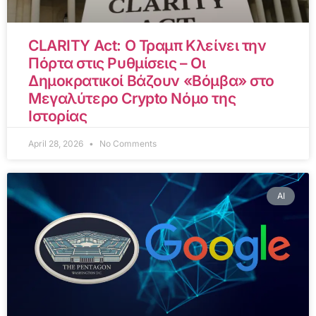
CLARITY Act: Ο Τραμπ Κλείνει την
Πόρτα στις Ρυθμίσεις – Οι
Δημοκρατικοί Βάζουν «Βόμβα» στο
Μεγαλύτερο Crypto Νόμο της
Ιστορίας
April 28, 2026
No Comments
AI