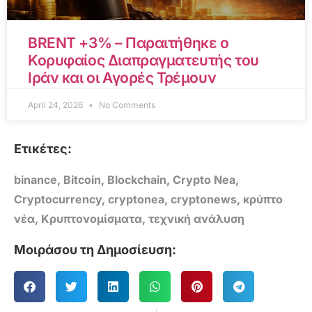
BRENT +3% – Παραιτήθηκε ο
Κορυφαίος Διαπραγματευτής του
Ιράν και οι Αγορές Τρέμουν
April 24, 2026
No Comments
Ετικέτες:
binance
,
Bitcoin
,
Blockchain
,
Crypto Nea
,
Cryptocurrency
,
cryptonea
,
cryptonews
,
κρύπτο
νέα
,
Κρυπτονομίσματα
,
τεχνική ανάλυση
Μοιράσου τη Δημοσίευση: