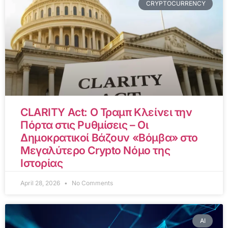
CRYPTOCURRENCY
CLARITY Act: Ο Τραμπ Κλείνει την
Πόρτα στις Ρυθμίσεις – Οι
Δημοκρατικοί Βάζουν «Βόμβα» στο
Μεγαλύτερο Crypto Νόμο της
Ιστορίας
April 28, 2026
No Comments
AI