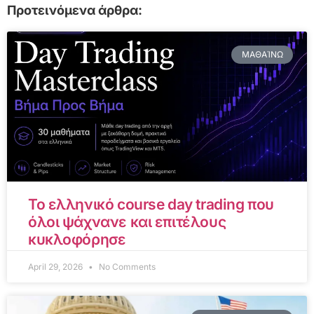
Προτεινόμενα άρθρα:
ΜΑΘΑΊΝΩ
Το ελληνικό course day trading που
όλοι ψάχνανε και επιτέλους
κυκλοφόρησε
April 29, 2026
No Comments