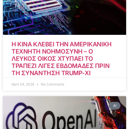
Η ΚΙΝΑ ΚΛΕΒΕΙ ΤΗΝ ΑΜΕΡΙΚΑΝΙΚΗ
ΤΕΧΝΗΤΗ ΝΟΗΜΟΣΥΝΗ – Ο
ΛΕΥΚΟΣ ΟΙΚΟΣ ΧΤΥΠΑΕΙ ΤΟ
ΤΡΑΠΕΖΙ ΛΙΓΕΣ ΕΒΔΟΜΑΔΕΣ ΠΡΙΝ
ΤΗ ΣΥΝΑΝΤΗΣΗ TRUMP-XI
April 24, 2026
No Comments
AI