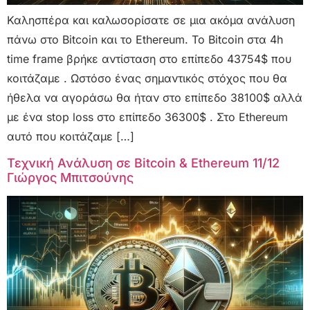
Καλησπέρα και καλωσορίσατε σε μια ακόμα ανάλυση
πάνω στο Bitcoin και το Ethereum. Το Bitcoin στα 4h
time frame βρήκε αντίσταση στο επίπεδο 43754$ που
κοιτάζαμε . Ωστόσο ένας σημαντικός στόχος που θα
ήθελα να αγοράσω θα ήταν στο επίπεδο 38100$ αλλά
με ένα stop loss στο επίπεδο 36300$ . Στο Ethereum
αυτό που κοιτάζαμε […]
Τεχνική Ανάλυση σε Bitcoin & Ethereum 11/12
Γιώργος Μπιτσούνης