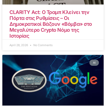
CLARITY Act: Ο Τραμπ Κλείνει την
Πόρτα στις Ρυθμίσεις – Οι
Δημοκρατικοί Βάζουν «Βόμβα» στο
Μεγαλύτερο Crypto Νόμο της
Ιστορίας
April 28, 2026
No Comments
AI