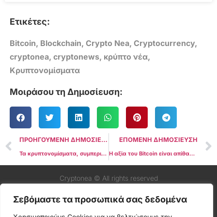
Ετικέτες:
Bitcoin
,
Blockchain
,
Crypto Nea
,
Cryptocurrency
,
cryptonea
,
cryptonews
,
κρύπτο νέα
,
Κρυπτονομίσματα
Μοιράσου τη Δημοσίευση:
ΠΡΟΗΓΟΥΜΕΝΗ ΔΗΜΟΣΙΕΥΣΗ
ΕΠΟΜΕΝΗ ΔΗΜΟΣΙΕΥΣΗ
Τα κρυπτονομίσματα, συμπεριλαμβανομένου του Bitcoin, δεν παρουσιάζουν κέρδη εν μέσω χαλάρωσης του πληθωρισμού στις ΗΠΑ
Η αξία του Bitcoin είναι απίθανο να δει δραματική άνοδο περαιτέρω, ισχυρίζεται δισεκατομμυριούχος
Cryptonea © All rights reserved
Σεβόμαστε τα προσωπικά σας δεδομένα
Χρησιμοποιούμε Cookies για να βελτιώσουμε την