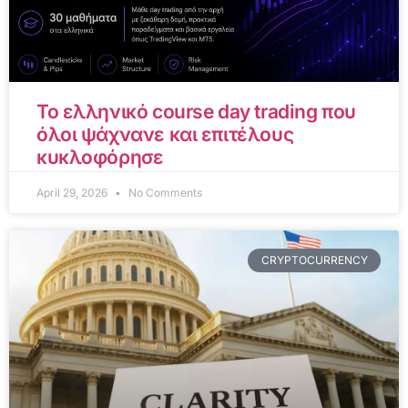
Το ελληνικό course day trading που
όλοι ψάχνανε και επιτέλους
κυκλοφόρησε
April 29, 2026
No Comments
CRYPTOCURRENCY