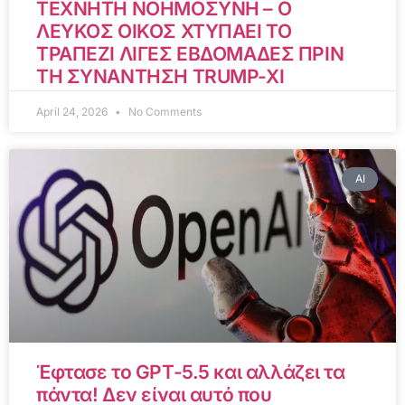
ΤΕΧΝΗΤΗ ΝΟΗΜΟΣΥΝΗ – Ο
ΛΕΥΚΟΣ ΟΙΚΟΣ ΧΤΥΠΑΕΙ ΤΟ
ΤΡΑΠΕΖΙ ΛΙΓΕΣ ΕΒΔΟΜΑΔΕΣ ΠΡΙΝ
ΤΗ ΣΥΝΑΝΤΗΣΗ TRUMP-XI
April 24, 2026
No Comments
AI
Έφτασε το GPT-5.5 και αλλάζει τα
πάντα! Δεν είναι αυτό που