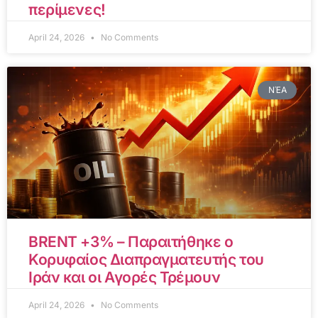
περίμενες!
April 24, 2026
No Comments
ΝΈΑ
BRENT +3% – Παραιτήθηκε ο
Κορυφαίος Διαπραγματευτής του
Ιράν και οι Αγορές Τρέμουν
April 24, 2026
No Comments