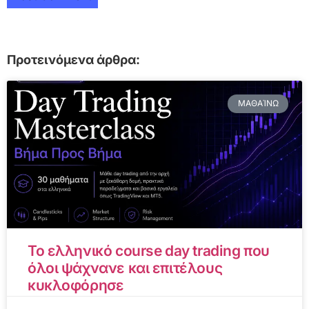
Προτεινόμενα άρθρα:
ΜΑΘΑΊΝΩ
Το ελληνικό course day trading που
όλοι ψάχνανε και επιτέλους
κυκλοφόρησε