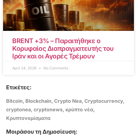
BRENT +3% – Παραιτήθηκε ο
Κορυφαίος Διαπραγματευτής του
Ιράν και οι Αγορές Τρέμουν
April 24, 2026
No Comments
Ετικέτες:
Bitcoin
,
Blockchain
,
Crypto Nea
,
Cryptocurrency
,
cryptonea
,
cryptonews
,
κρύπτο νέα
,
Κρυπτονομίσματα
Μοιράσου τη Δημοσίευση: