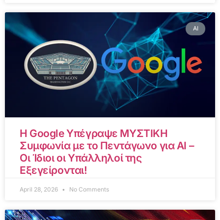
AI
Η Google Υπέγραψε ΜΥΣΤΙΚΗ
Συμφωνία με το Πεντάγωνο για AI –
Οι Ίδιοι οι Υπάλληλοί της
Εξεγείρονται!
April 28, 2026
No Comments