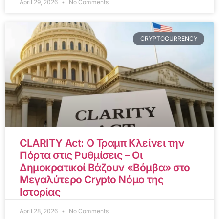
April 29, 2026
No Comments
CRYPTOCURRENCY
CLARITY Act: Ο Τραμπ Κλείνει την
Πόρτα στις Ρυθμίσεις – Οι
Δημοκρατικοί Βάζουν «Βόμβα» στο
Μεγαλύτερο Crypto Νόμο της
Ιστορίας
April 28, 2026
No Comments