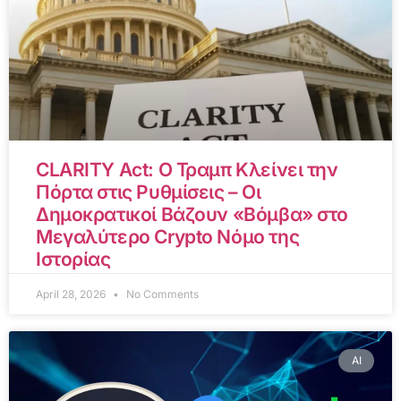
CLARITY Act: Ο Τραμπ Κλείνει την
Πόρτα στις Ρυθμίσεις – Οι
Δημοκρατικοί Βάζουν «Βόμβα» στο
Μεγαλύτερο Crypto Νόμο της
Ιστορίας
April 28, 2026
No Comments
AI