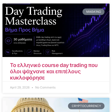
ΜΑΘΑΊΝΩ
Το ελληνικό course day trading που
όλοι ψάχνανε και επιτέλους
κυκλοφόρησε
April 29, 2026
No Comments
CRYPTOCURRENCY