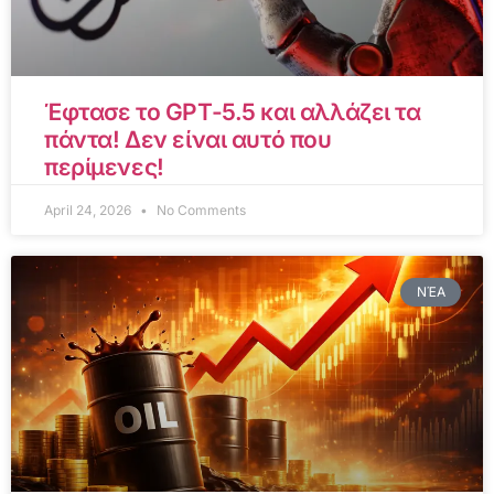
Έφτασε το GPT-5.5 και αλλάζει τα
πάντα! Δεν είναι αυτό που
περίμενες!
April 24, 2026
No Comments
ΝΈΑ