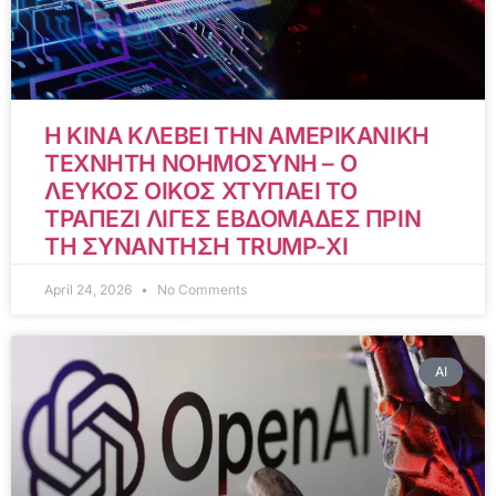
Η ΚΙΝΑ ΚΛΕΒΕΙ ΤΗΝ ΑΜΕΡΙΚΑΝΙΚΗ
ΤΕΧΝΗΤΗ ΝΟΗΜΟΣΥΝΗ – Ο
ΛΕΥΚΟΣ ΟΙΚΟΣ ΧΤΥΠΑΕΙ ΤΟ
ΤΡΑΠΕΖΙ ΛΙΓΕΣ ΕΒΔΟΜΑΔΕΣ ΠΡΙΝ
ΤΗ ΣΥΝΑΝΤΗΣΗ TRUMP-XI
April 24, 2026
No Comments
AI