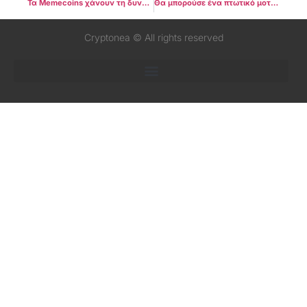
Τα Memecoins χάνουν τη δυναμική τους καθώς χάθηκαν 40 δισεκατομμύρια δολάρια τον Δεκέμβριο
Θα μπορούσε ένα πτωτικό μοτίβο του Bitcoin να σηματοδοτήσει τιμή στα $76.000 πριν από την ορκωμοσία του Τραμπ;
Cryptonea © All rights reserved