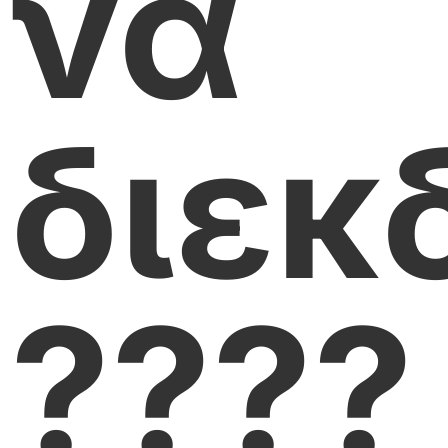
να
διεκ
????️