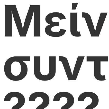
Μείν
συντ
????