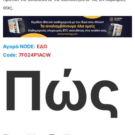
σας.
Αγορά NODE
:
ΕΔΩ
Code
:
7F024P1ACW
Πώς