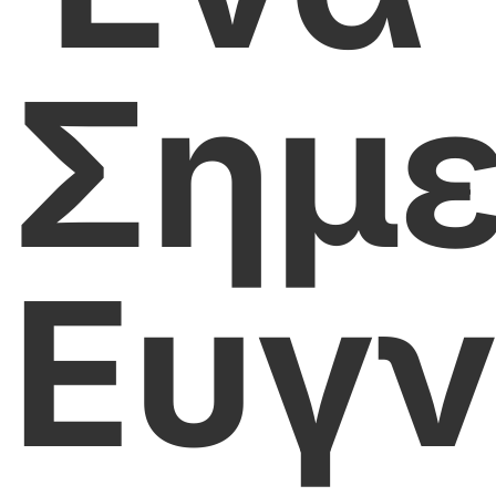
Σημ
Ευγ