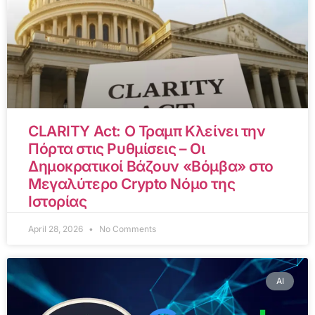
CLARITY Act: Ο Τραμπ Κλείνει την
Πόρτα στις Ρυθμίσεις – Οι
Δημοκρατικοί Βάζουν «Βόμβα» στο
Μεγαλύτερο Crypto Νόμο της
Ιστορίας
April 28, 2026
No Comments
AI