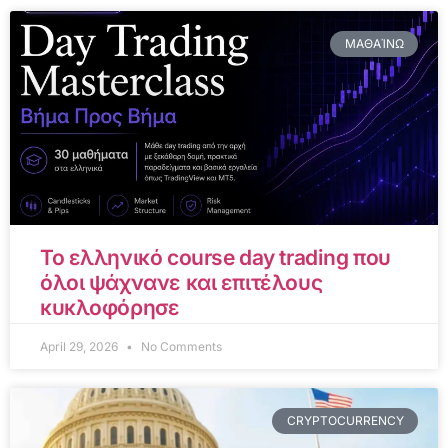
ΜΑΘΑΊΝΩ
Το ελληνικό course day trading που
όλοι ψάχνανε και επιτέλους
κυκλοφόρησε
April 29, 2026
No Comments
CRYPTOCURRENCY