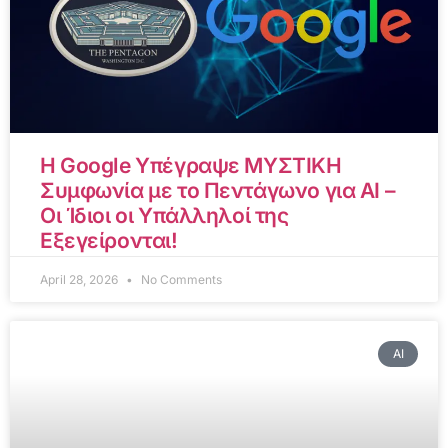
Η Google Υπέγραψε ΜΥΣΤΙΚΗ
Συμφωνία με το Πεντάγωνο για AI –
Οι Ίδιοι οι Υπάλληλοί της
Εξεγείρονται!
April 28, 2026
No Comments
AI