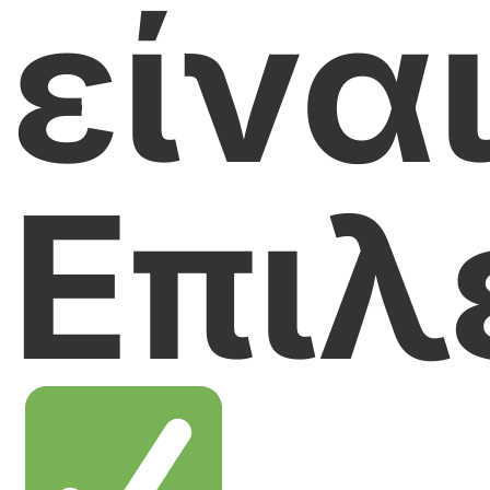
είνα
Επιλ