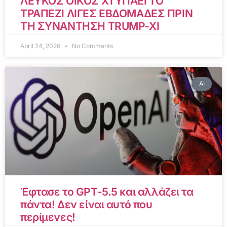
ΛΕΥΚΟΣ ΟΙΚΟΣ ΧΤΥΠΑΕΙ ΤΟ
ΤΡΑΠΕΖΙ ΛΙΓΕΣ ΕΒΔΟΜΑΔΕΣ ΠΡΙΝ
ΤΗ ΣΥΝΑΝΤΗΣΗ TRUMP-XI
April 24, 2026
No Comments
AI
Έφτασε το GPT-5.5 και αλλάζει τα
πάντα! Δεν είναι αυτό που
περίμενες!