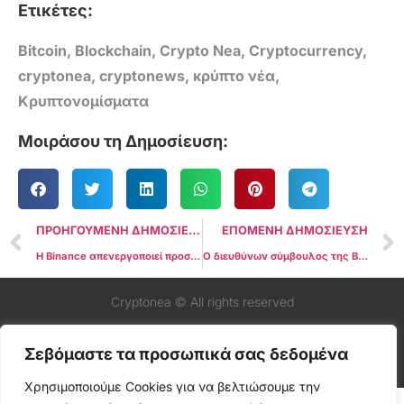
Ετικέτες:
Bitcoin
,
Blockchain
,
Crypto Nea
,
Cryptocurrency
,
cryptonea
,
cryptonews
,
κρύπτο νέα
,
Κρυπτονομίσματα
Μοιράσου τη Δημοσίευση:
ΠΡΟΗΓΟΥΜΕΝΗ ΔΗΜΟΣΙΕΥΣΗ
ΕΠΟΜΕΝΗ ΔΗΜΟΣΙΕΥΣΗ
Η Binance απενεργοποιεί προσωρινά επιλεγμένες διευθύνσεις κατάθεσης για αναβάθμιση πορτοφολιού
Ο διευθύνων σύμβουλος της BlackRock αποκαλεί το Bitcoin “ψηφιακό χρυσό”
Cryptonea © All rights reserved
Σεβόμαστε τα προσωπικά σας δεδομένα
Χρησιμοποιούμε Cookies για να βελτιώσουμε την