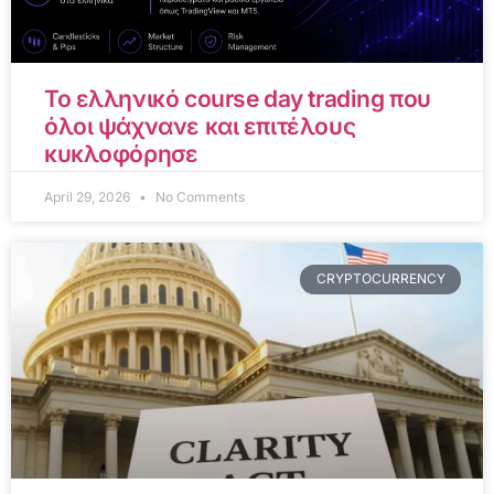
Το ελληνικό course day trading που
όλοι ψάχνανε και επιτέλους
κυκλοφόρησε
April 29, 2026
No Comments
CRYPTOCURRENCY