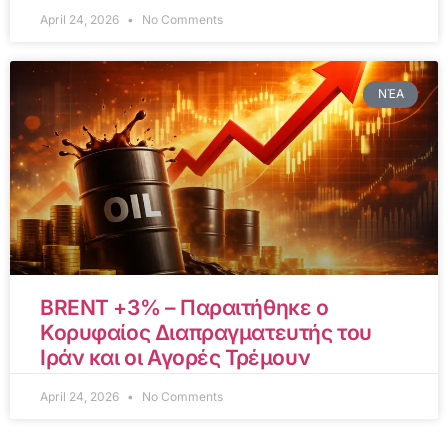
April 24, 2026
No Comments
ΝΈΑ
BRENT +3% – Παραιτήθηκε ο
Κορυφαίος Διαπραγματευτής του
Ιράν και οι Αγορές Τρέμουν
April 24, 2026
No Comments