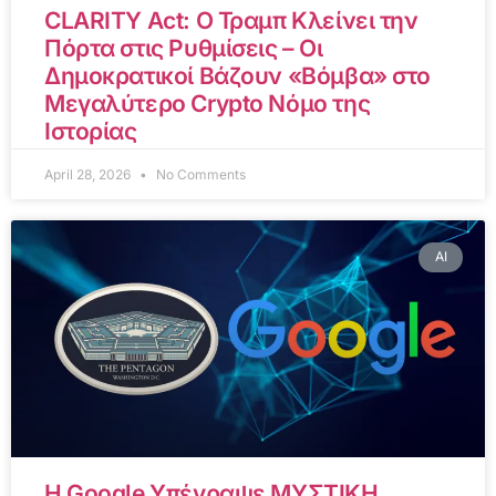
CLARITY Act: Ο Τραμπ Κλείνει την
Πόρτα στις Ρυθμίσεις – Οι
Δημοκρατικοί Βάζουν «Βόμβα» στο
Μεγαλύτερο Crypto Νόμο της
Ιστορίας
April 28, 2026
No Comments
AI
Η Google Υπέγραψε ΜΥΣΤΙΚΗ