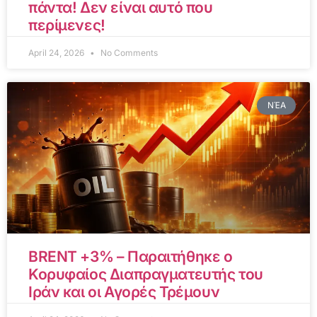
πάντα! Δεν είναι αυτό που
περίμενες!
April 24, 2026
No Comments
ΝΈΑ
BRENT +3% – Παραιτήθηκε ο
Κορυφαίος Διαπραγματευτής του
Ιράν και οι Αγορές Τρέμουν