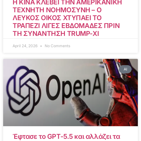
Η ΚΙΝΑ ΚΛΕΒΕΙ ΤΗΝ ΑΜΕΡΙΚΑΝΙΚΗ
ΤΕΧΝΗΤΗ ΝΟΗΜΟΣΥΝΗ – Ο
ΛΕΥΚΟΣ ΟΙΚΟΣ ΧΤΥΠΑΕΙ ΤΟ
ΤΡΑΠΕΖΙ ΛΙΓΕΣ ΕΒΔΟΜΑΔΕΣ ΠΡΙΝ
ΤΗ ΣΥΝΑΝΤΗΣΗ TRUMP-XI
April 24, 2026
No Comments
AI
Έφτασε το GPT-5.5 και αλλάζει τα