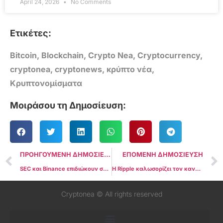
April 24, 2026
No Comments
Ετικέτες:
Bitcoin
,
Blockchain
,
Crypto Nea
,
Cryptocurrency
,
cryptonea
,
cryptonews
,
κρύπτο νέα
,
Κρυπτονομίσματα
Μοιράσου τη Δημοσίευση:
ΠΡΟΗΓΟΥΜΕΝΗ ΔΗΜΟΣΙΕΥΣΗ
ΕΠΟΜΕΝΗ ΔΗΜΟΣΙΕΥΣΗ
SEC και Binance επιδιώκουν συμβιβασμό για το πάγωμα των περιουσιακών στοιχείων των ΗΠΑ
Η Ripple καλωσορίζει τον κανονισμό MiCA καθώς η αγωγή στις ΗΠΑ υπογραμμίζει την έλλειψη σαφήνειας
Cryptonea © All rights reserved