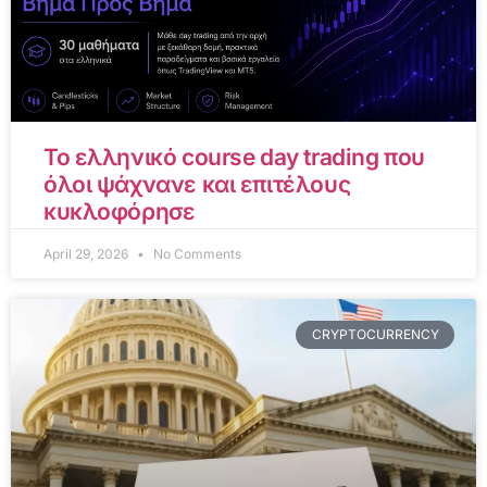
Το ελληνικό course day trading που
όλοι ψάχνανε και επιτέλους
κυκλοφόρησε
April 29, 2026
No Comments
CRYPTOCURRENCY