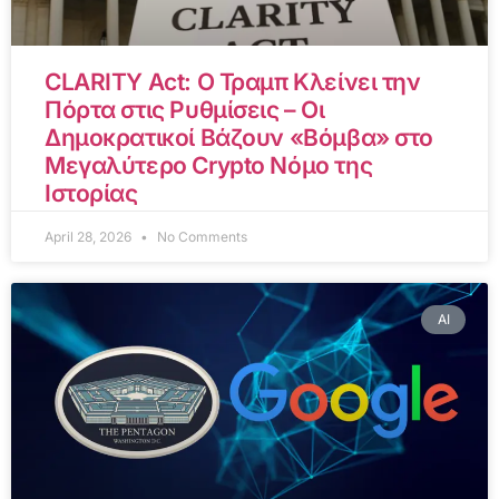
CLARITY Act: Ο Τραμπ Κλείνει την
Πόρτα στις Ρυθμίσεις – Οι
Δημοκρατικοί Βάζουν «Βόμβα» στο
Μεγαλύτερο Crypto Νόμο της
Ιστορίας
April 28, 2026
No Comments
AI