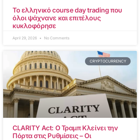
Το ελληνικό course day trading που
όλοι ψάχνανε και επιτέλους
κυκλοφόρησε
April 29, 2026
No Comments
CRYPTOCURRENCY
CLARITY Act: Ο Τραμπ Κλείνει την
Πόρτα στις Ρυθμίσεις – Οι