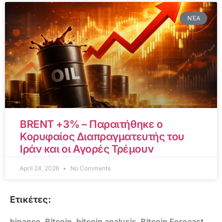
ΝΈΑ
BRENT +3% – Παραιτήθηκε ο
Κορυφαίος Διαπραγματευτής του
Ιράν και οι Αγορές Τρέμουν
April 24, 2026
No Comments
Ετικέτες:
binance
,
Bitcoin
,
bitcoin analysis
,
Bitcoin Forecast
,