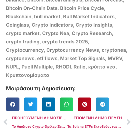
Bitcoin On-Chain Data
,
Bitcoin Price Cycle
,
Blockchain
,
bull market
,
Bull Market Indicators
,
Coinglass
,
Crypto Indicators
,
Crypto Insights
,
crypto market
,
Crypto Nea
,
Crypto Research
,
crypto trading
,
crypto trends 2025
,
Cryptocurrency
,
Cryptocurrency News
,
cryptonea
,
cryptonews
,
etf flows
,
Market Top Signals
,
MVRV
,
NUPL
,
Puell Multiple
,
RHODL Ratio
,
κρύπτο νέα
,
Κρυπτονομίσματα
Μοιράσου τη Δημοσίευση:
ΠΡΟΗΓΟΥΜΕΝΗ ΔΗΜΟΣΙΕΥΣΗ
ΕΠΟΜΕΝΗ ΔΗΜΟΣΙΕΥΣΗ
Το Απόλυτο Crypto Θρίλερ Ξεσπάει. Θα Γίνει η MSTR το Επόμενο Meme Squeeze;
Τα Solana ETFs Εκτοξεύονται με $369M Εισροές τον Νοέμβριο – Η Μεγαλύτερη Στροφή Κεφαλαίων του 2025 Μόλις Ξεκίνησε