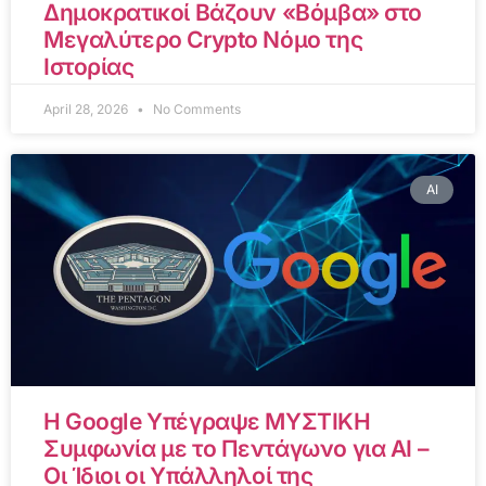
Δημοκρατικοί Βάζουν «Βόμβα» στο
Μεγαλύτερο Crypto Νόμο της
Ιστορίας
April 28, 2026
No Comments
AI
Η Google Υπέγραψε ΜΥΣΤΙΚΗ
Συμφωνία με το Πεντάγωνο για AI –
Οι Ίδιοι οι Υπάλληλοί της