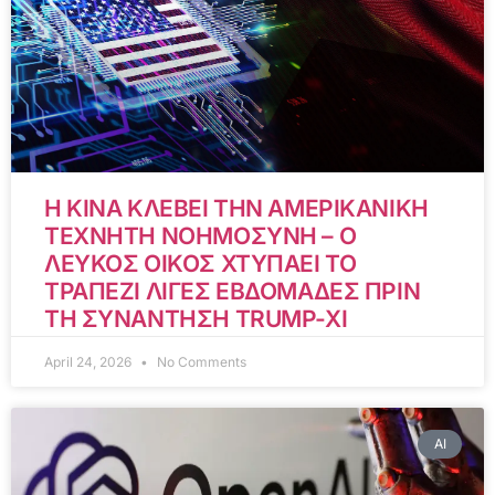
Η ΚΙΝΑ ΚΛΕΒΕΙ ΤΗΝ ΑΜΕΡΙΚΑΝΙΚΗ
ΤΕΧΝΗΤΗ ΝΟΗΜΟΣΥΝΗ – Ο
ΛΕΥΚΟΣ ΟΙΚΟΣ ΧΤΥΠΑΕΙ ΤΟ
ΤΡΑΠΕΖΙ ΛΙΓΕΣ ΕΒΔΟΜΑΔΕΣ ΠΡΙΝ
ΤΗ ΣΥΝΑΝΤΗΣΗ TRUMP-XI
April 24, 2026
No Comments
AI