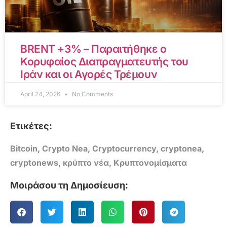
BRENT +3% – Παραιτήθηκε ο
Κορυφαίος Διαπραγματευτής του
Ιράν και οι Αγορές Τρέμουν
April 24, 2026
No Comments
Ετικέτες:
Bitcoin
,
Crypto Nea
,
Cryptocurrency
,
cryptonea
,
cryptonews
,
κρύπτο νέα
,
Κρυπτονομίσματα
Μοιράσου τη Δημοσίευση: