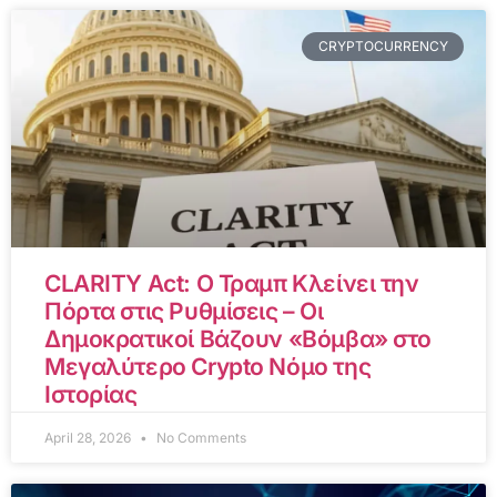
CRYPTOCURRENCY
CLARITY Act: Ο Τραμπ Κλείνει την
Πόρτα στις Ρυθμίσεις – Οι
Δημοκρατικοί Βάζουν «Βόμβα» στο
Μεγαλύτερο Crypto Νόμο της
Ιστορίας
April 28, 2026
No Comments