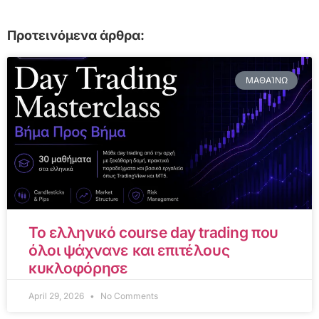
Προτεινόμενα άρθρα:
ΜΑΘΑΊΝΩ
Το ελληνικό course day trading που
όλοι ψάχνανε και επιτέλους
κυκλοφόρησε
April 29, 2026
No Comments