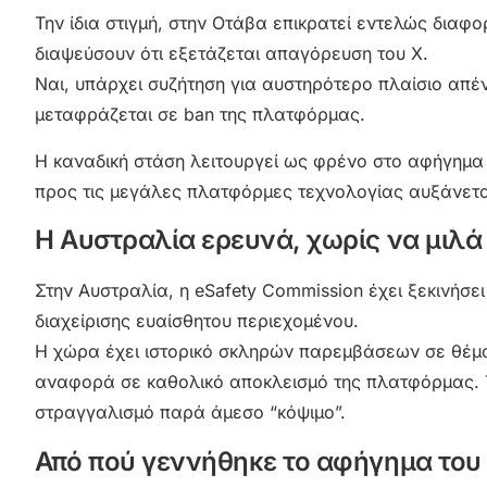
Την ίδια στιγμή, στην Οτάβα επικρατεί εντελώς διαφ
διαψεύσουν ότι εξετάζεται απαγόρευση του X.
Ναι, υπάρχει συζήτηση για αυστηρότερο πλαίσιο απέν
μεταφράζεται σε ban της πλατφόρμας.
Η καναδική στάση λειτουργεί ως φρένο στο αφήγημα τ
προς τις μεγάλες πλατφόρμες τεχνολογίας αυξάνετα
Η Αυστραλία ερευνά, χωρίς να μιλά
Στην Αυστραλία, η eSafety Commission έχει ξεκινήσει
διαχείρισης ευαίσθητου περιεχομένου.
Η χώρα έχει ιστορικό σκληρών παρεμβάσεων σε θέματ
αναφορά σε καθολικό αποκλεισμό της πλατφόρμας. Τ
στραγγαλισμό παρά άμεσο “κόψιμο”.
Από πού γεννήθηκε το αφήγημα του