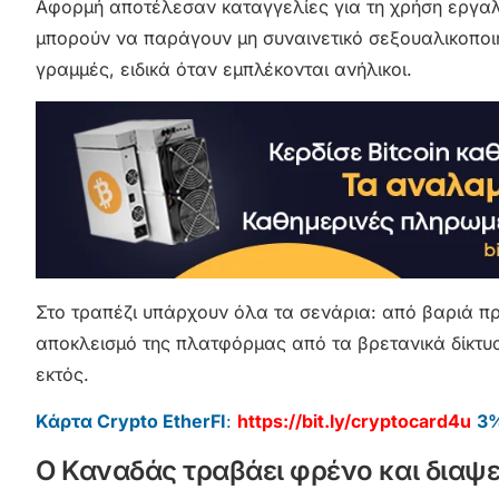
Αφορμή αποτέλεσαν καταγγελίες για τη χρήση εργαλ
μπορούν να παράγουν μη συναινετικό σεξουαλικοποιη
γραμμές, ειδικά όταν εμπλέκονται ανήλικοι.
Στο τραπέζι υπάρχουν όλα τα σενάρια: από βαριά πρό
αποκλεισμό της πλατφόρμας από τα βρετανικά δίκτυα
εκτός.
Κάρτα Crypto EtherFI
:
https://bit.ly/cryptocard4u
3%
Ο Καναδάς τραβάει φρένο και διαψε