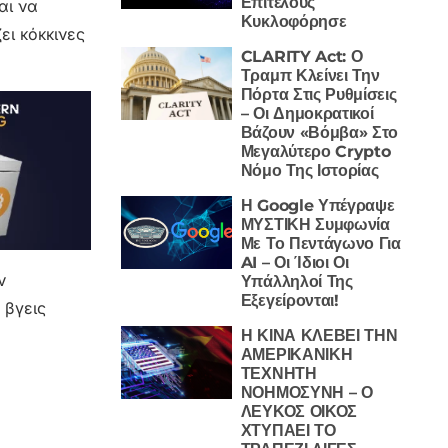
Επιτέλους
αι να
Κυκλοφόρησε
ει κόκκινες
CLARITY Act: Ο
Τραμπ Κλείνει Την
Πόρτα Στις Ρυθμίσεις
– Οι Δημοκρατικοί
Βάζουν «Βόμβα» Στο
Μεγαλύτερο Crypto
Νόμο Της Ιστορίας
Η Google Υπέγραψε
ΜΥΣΤΙΚΗ Συμφωνία
Με Το Πεντάγωνο Για
AI – Οι Ίδιοι Οι
ν
Υπάλληλοί Της
Εξεγείρονται!
 βγεις
Η ΚΙΝΑ ΚΛΕΒΕΙ ΤΗΝ
ΑΜΕΡΙΚΑΝΙΚΗ
ΤΕΧΝΗΤΗ
ΝΟΗΜΟΣΥΝΗ – Ο
ΛΕΥΚΟΣ ΟΙΚΟΣ
ΧΤΥΠΑΕΙ ΤΟ