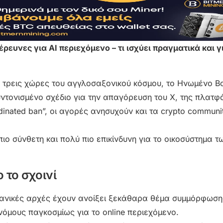
ρευνες για AI περιεχόμενο – τι ισχύει πραγματικά και γι
 τρεις χώρες του αγγλοσαξονικού κόσμου, το Ηνωμένο Βα
ντονισμένο σχέδιο για την απαγόρευση του X, της πλατ
dinated ban”, οι αγορές ανησυχούν και τα crypto communit
ο σύνθετη και πολύ πιο επικίνδυνη για το οικοσύστημα τω
 το σχοινί
ρετανικές αρχές έχουν ανοίξει ξεκάθαρα θέμα συμμόρφωση
νόμους παγκοσμίως για το online περιεχόμενο.