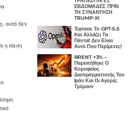
ΤΡΑΠΕΖΙ ΛΙΓΕΣ
ΕΒΔΟΜΑΔΕΣ ΠΡΙΝ
να
ΤΗ ΣΥΝΑΝΤΗΣΗ
TRUMP-XI
ι, αυτό δεν
Έφτασε Το GPT-5.5
Και Αλλάζει Τα
Πάντα! Δεν Είναι
ι η πίεση
Αυτό Που Περίμενες!
BRENT +3% –
Παραιτήθηκε Ο
Κορυφαίος
Διαπραγματευτής Του
Ιράν Και Οι Αγορές
πο
Τρέμουν
ίσημη
τικό