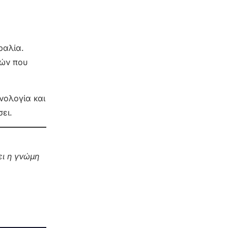
ραλία.
μών που
χνολογία και
ει.
ι η γνώμη