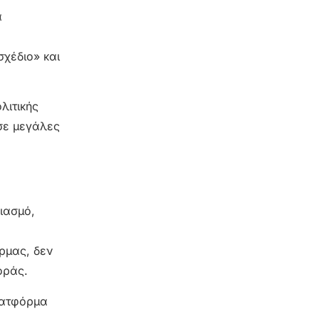
α
σχέδιο» και
λιτικής
 σε μεγάλες
ιασμό,
ρμας, δεν
οράς.
λατφόρμα