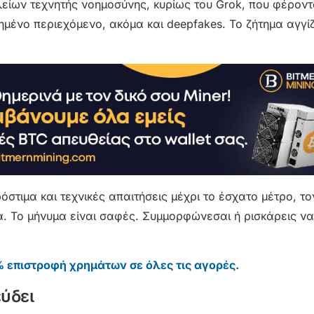
είων τεχνητής νοημοσύνης, κυρίως του Grok, που φέροντ
μένο περιεχόμενο, ακόμα και deepfakes. Το ζήτημα αγγίζ
στιμα και τεχνικές απαιτήσεις μέχρι το έσχατο μέτρο, το
. Το μήνυμα είναι σαφές. Συμμορφώνεσαι ή ρισκάρεις να
 επιστροφή χρημάτων σε όλες τις αγορές.
ύδει