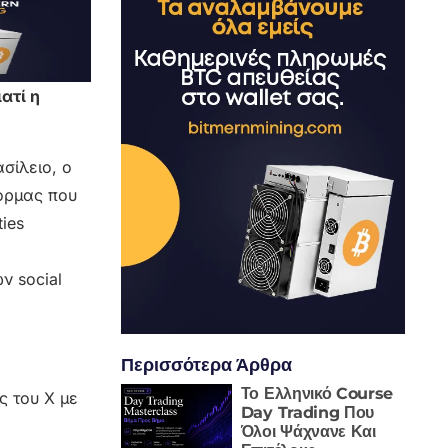
ατί η
σίλειο, ο
φόρμας που
ies
ν social
Περισσότερα Άρθρα
Το Ελληνικό Course
ς του X με
Day Trading Που
Όλοι Ψάχνανε Και