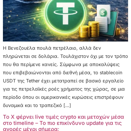
Η Βενεζουέλα πουλά πετρέλαιο, αλλά δεν
πληρώνεται σε δολάρια. Τουλάχιστον όχι με τον τρόπο
που θα περίμενε κανείς. Σύμφωνα με αποκαλύψεις
που επιβεβαιώνονται από διεθνή μέσα, το stablecoin
USDT της Tether έχει μετατραπεί σε βασικό εργαλείο
για τις πετρελαϊκές ροές χρήματος της χώρας, σε μια
περίοδο όπου οι αμερικανικές κυρώσεις επιστρέφουν
δυναμικά και το τραπεζικό […]
Το X φέρνει live τιμές crypto και μετοχών μέσα
στο timeline – Το πιο επικίνδυνο update για τις
αγορές μέχρι σήμερα;