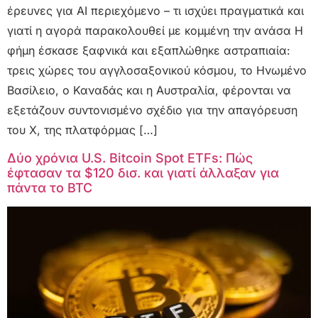
έρευνες για AI περιεχόμενο – τι ισχύει πραγματικά και
γιατί η αγορά παρακολουθεί με κομμένη την ανάσα Η
φήμη έσκασε ξαφνικά και εξαπλώθηκε αστραπιαία:
τρεις χώρες του αγγλοσαξονικού κόσμου, το Ηνωμένο
Βασίλειο, ο Καναδάς και η Αυστραλία, φέρονται να
εξετάζουν συντονισμένο σχέδιο για την απαγόρευση
του X, της πλατφόρμας […]
Δύο χρόνια U.S. Bitcoin Spot ETFs: Πώς
έφτασαν τα $120 δισ. και γιατί άλλαξαν για
πάντα το BTC