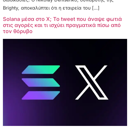
Brighty, αποκαλύπτει ότι η εταιρεία του […]
Solana μέσα στο X; Το tweet που άναψε φωτιά
στις αγορές και τι ισχύει πραγματικά πίσω από
τον θόρυβο