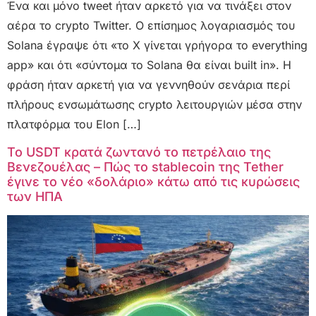
Ένα και μόνο tweet ήταν αρκετό για να τινάξει στον
αέρα το crypto Twitter. Ο επίσημος λογαριασμός του
Solana έγραψε ότι «το X γίνεται γρήγορα το everything
app» και ότι «σύντομα το Solana θα είναι built in». Η
φράση ήταν αρκετή για να γεννηθούν σενάρια περί
πλήρους ενσωμάτωσης crypto λειτουργιών μέσα στην
πλατφόρμα του Elon […]
Το USDT κρατά ζωντανό το πετρέλαιο της
Βενεζουέλας – Πώς το stablecoin της Tether
έγινε το νέο «δολάριο» κάτω από τις κυρώσεις
των ΗΠΑ