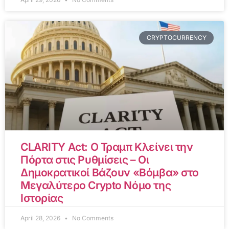
CRYPTOCURRENCY
CLARITY Act: Ο Τραμπ Κλείνει την
Πόρτα στις Ρυθμίσεις – Οι
Δημοκρατικοί Βάζουν «Βόμβα» στο
Μεγαλύτερο Crypto Νόμο της
Ιστορίας
April 28, 2026
No Comments