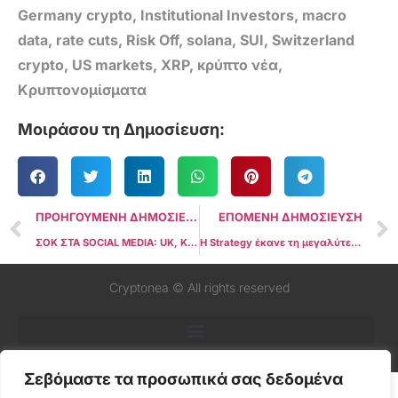
Germany crypto
,
Institutional Investors
,
macro
data
,
rate cuts
,
Risk Off
,
solana
,
SUI
,
Switzerland
crypto
,
US markets
,
XRP
,
κρύπτο νέα
,
Κρυπτονομίσματα
Μοιράσου τη Δημοσίευση:
ΠΡΟΗΓΟΥΜΕΝΗ ΔΗΜΟΣΙΕΥΣΗ
ΕΠΟΜΕΝΗ ΔΗΜΟΣΙΕΥΣΗ
ΣΟΚ ΣΤΑ SOCIAL MEDIA: UK, ΚΑΝΑΔΑΣ ΚΑΙ ΑΥΣΤΡΑΛΙΑ ΣΤΟΧΕΥΟΥΝ ΤΟ X ΤΟΥ ELON MUSK
Η Strategy έκανε τη μεγαλύτερη αγορά Bitcoin από τον Ιούλιο του 2025: $1,25 δισ. σε μία κίνηση ενώ η τιμή πλησίαζε τα υψηλά
Cryptonea © All rights reserved
Σεβόμαστε τα προσωπικά σας δεδομένα