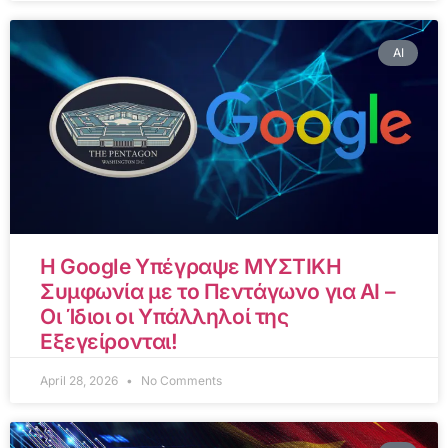
AI
Η Google Υπέγραψε ΜΥΣΤΙΚΗ
Συμφωνία με το Πεντάγωνο για AI –
Οι Ίδιοι οι Υπάλληλοί της
Εξεγείρονται!
April 28, 2026
No Comments