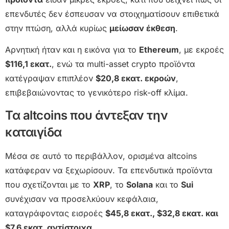
επενδυτές δεν έσπευσαν να στοιχηματίσουν επιθετικά
στην πτώση, αλλά κυρίως
μείωσαν έκθεση
.
Αρνητική ήταν και η εικόνα για το
Ethereum
, με εκροές
$116,1 εκατ.
, ενώ τα multi-asset crypto προϊόντα
κατέγραψαν επιπλέον
$20,8 εκατ. εκροών
,
επιβεβαιώνοντας το γενικότερο risk-off κλίμα.
Τα altcoins που άντεξαν την
καταιγίδα
Μέσα σε αυτό το περιβάλλον, ορισμένα altcoins
κατάφεραν να ξεχωρίσουν. Τα επενδυτικά προϊόντα
που σχετίζονται με το
XRP
, το
Solana
και το
Sui
συνέχισαν να προσελκύουν κεφάλαια,
καταγράφοντας εισροές
$45,8 εκατ., $32,8 εκατ. και
$7,6 εκατ. αντίστοιχα
.