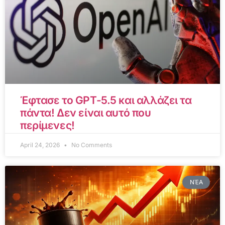
Έφτασε το GPT-5.5 και αλλάζει τα
πάντα! Δεν είναι αυτό που
περίμενες!
April 24, 2026
No Comments
ΝΈΑ