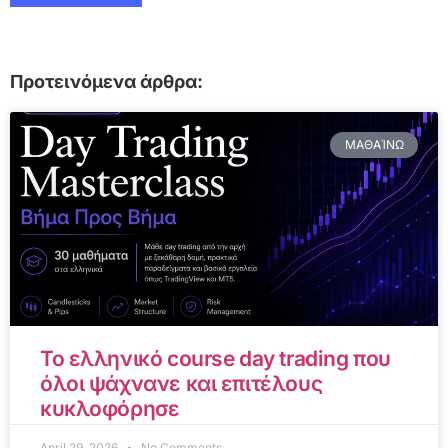
Προτεινόμενα άρθρα:
ΜΑΘΑΊΝΩ
Το ελληνικό course day trading που
όλοι ψάχνανε και επιτέλους
κυκλοφόρησε
April 29, 2026
No Comments