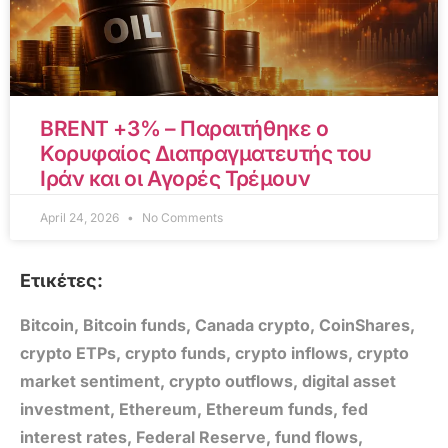
BRENT +3% – Παραιτήθηκε ο
Κορυφαίος Διαπραγματευτής του
Ιράν και οι Αγορές Τρέμουν
April 24, 2026
No Comments
Ετικέτες:
Bitcoin
,
Bitcoin funds
,
Canada crypto
,
CoinShares
,
crypto ETPs
,
crypto funds
,
crypto inflows
,
crypto
market sentiment
,
crypto outflows
,
digital asset
investment
,
Ethereum
,
Ethereum funds
,
fed
interest rates
,
Federal Reserve
,
fund flows
,