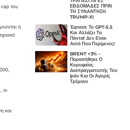
ΤΡΑΠΕΖΙ ΛΙΓΕΣ
ΕΒΔΟΜΑΔΕΣ ΠΡΙΝ
 cap του
ΤΗ ΣΥΝΑΝΤΗΣΗ
TRUMP-XI
γούνται ή
Έφτασε Το GPT-5.5
Και Αλλάζει Τα
τηριακό
Πάντα! Δεν Είναι
Αυτό Που Περίμενες!
BRENT +3% –
Παραιτήθηκε Ο
Κορυφαίος
.000,
Διαπραγματευτής Του
Ιράν Και Οι Αγορές
Τρέμουν
, οι
η και