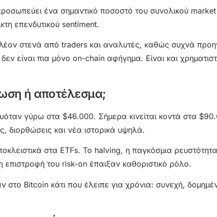
προσωπεύει ένα σημαντικό ποσοστό του συνολικού market
ίκτη επενδυτικού sentiment.
λέον στενά από traders και αναλυτές, καθώς συχνά προη
 δεν είναι πια μόνο on-chain αφήγημα. Είναι και χρηματισ
τωση ή αποτέλεσμα;
ευόταν γύρω στα $46.000. Σήμερα κινείται κοντά στα $90
, διορθώσεις και νέα ιστορικά υψηλά.
κλειστικά στα ETFs. Το halving, η παγκόσμια ρευστότητα
η επιστροφή του risk-on έπαιξαν καθοριστικό ρόλο.
στο Bitcoin κάτι που έλειπε για χρόνια: συνεχή, δομημέν