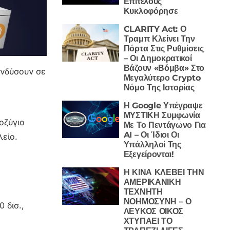
Επιτέλους
Κυκλοφόρησε
CLARITY Act: Ο
Τραμπ Κλείνει Την
Πόρτα Στις Ρυθμίσεις
– Οι Δημοκρατικοί
Βάζουν «Βόμβα» Στο
ενδύσουν σε
Μεγαλύτερο Crypto
Νόμο Της Ιστορίας
Η Google Υπέγραψε
ΜΥΣΤΙΚΗ Συμφωνία
οζύγιο
Με Το Πεντάγωνο Για
AI – Οι Ίδιοι Οι
λείο.
Υπάλληλοί Της
Εξεγείρονται!
Η ΚΙΝΑ ΚΛΕΒΕΙ ΤΗΝ
ΑΜΕΡΙΚΑΝΙΚΗ
ΤΕΧΝΗΤΗ
ΝΟΗΜΟΣΥΝΗ – Ο
 δισ.,
ΛΕΥΚΟΣ ΟΙΚΟΣ
ΧΤΥΠΑΕΙ ΤΟ