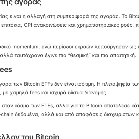
α της αγοράς
τίας είναι η αλλαγή στη συμπεριφορά της αγοράς. Το Bitc
επιτόκια, CPI ανακοινώσεις και χρηματιστηριακές ροές, 
νοδικό momentum, ενώ περίοδοι εκροών λειτούργησαν ως
λά ταυτόχρονα έγινε πιο “θεσμική” και πιο απαιτητική.
fees
ορά των Bitcoin ETFs δεν είναι ισότιμη. Η πλειοψηφία τω
με χαμηλά fees και ισχυρά δίκτυα διανομής.
 στον κόσμο των ETFs, αλλά για το Bitcoin αποτέλεσε κάτ
n-chain δεδομένα, αλλά και από αποφάσεις διαχειριστών
.
έλλον του Bitcoin