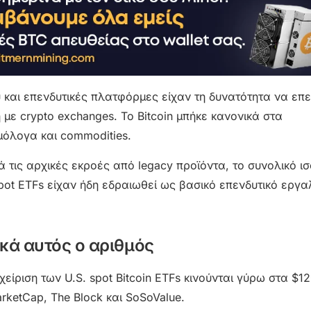
υ και επενδυτικές πλατφόρμες είχαν τη δυνατότητα να επ
ή με crypto exchanges. Το Bitcoin μπήκε κανονικά στα
μόλογα και commodities.
 τις αρχικές εκροές από legacy προϊόντα, το συνολικό ισ
pot ETFs είχαν ήδη εδραιωθεί ως βασικό επενδυτικό εργα
ικά αυτός ο αριθμός
είριση των U.S. spot Bitcoin ETFs κινούνται γύρω στα $120
ketCap, The Block και SoSoValue.