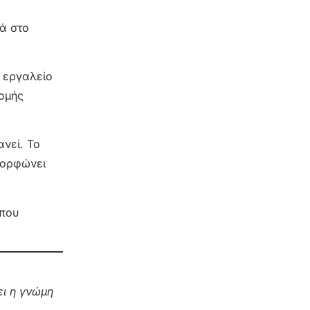
κά στο
ό εργαλείο
νομής
νεί. Το
αμορφώνει
 που
ι η γνώμη