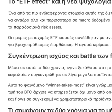
Το “ETF effect” και η νέα ψυχολογί
Ένα από τα πιο ενδιαφέροντα στοιχεία αυτής της διε
να αντιδρά όλο και περισσότερο σε macro δεδομένα, 
τα παραδοσιακά risk assets.
Οι ημέρες με ισχυρές ETF εισροές συνδέθηκαν με α
για βραχυπρόθεσμες διορθώσεις. Η αγορά ωρίμασε, αλ
Συγκέντρωση ισχύος και battle των 
Μέσα σε αυτά τα δύο χρόνια, έγινε ξεκάθαρο ότι η αγ
κεφαλαίων συγκεντρώθηκε σε λίγα μεγάλα προϊόντα, 
Αυτό το φαινόμενο “winner-takes-most” είναι γνώριμο
τιμή του BTC άρχισε να επηρεάζεται όχι μόνο από o
και flows σε συγκεκριμένα χρηματιστηριακά προϊόντα
Τι σημαίνουν τα δύο χρόνια για το μ