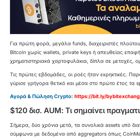
Για πρώτη φορά, μεγάλα funds, διαχειριστές πλούτο
Bitcoin χωρίς wallets, private keys ή απευθείας επαφ
χρηματιστηριακά χαρτοφυλάκια, δίπλα σε μετοχές, ο
Τις πρώτες εβδομάδες, οι ροές ήταν εκρηκτικές. Παρά
γύρισε γρήγορα θετικό και μέσα στο πρώτο έτος τα s
Αγορά & Πώληση Crypto:
https://bit.ly/bybitexchang
$120 δισ. AUM: Τι σημαίνει πραγματ
Σήμερα, δύο χρόνια μετά, τα συνολικά assets υπό διαχ
σύμφωνα με δεδομένα από aggregators όπως CoinMar