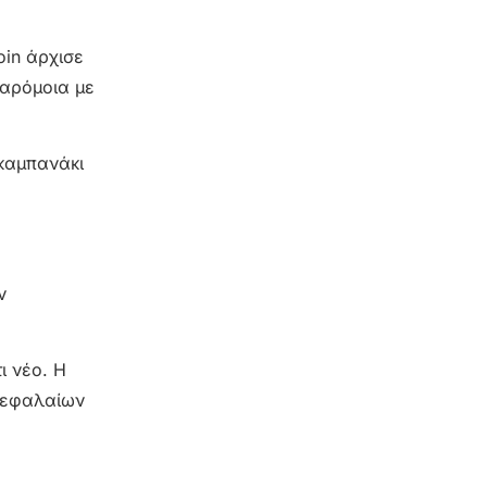
oin άρχισε
παρόμοια με
 καμπανάκι
ν
ι νέο. Η
 κεφαλαίων