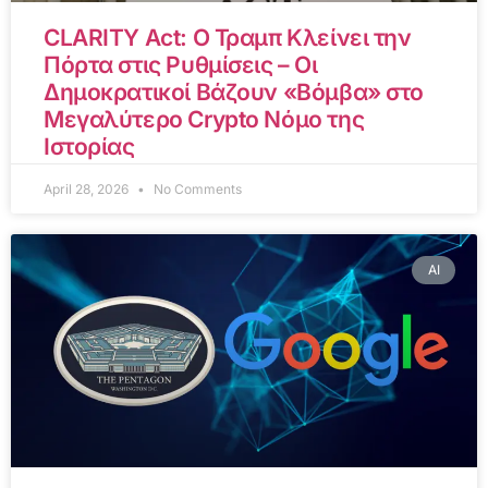
CLARITY Act: Ο Τραμπ Κλείνει την
Πόρτα στις Ρυθμίσεις – Οι
Δημοκρατικοί Βάζουν «Βόμβα» στο
Μεγαλύτερο Crypto Νόμο της
Ιστορίας
April 28, 2026
No Comments
AI