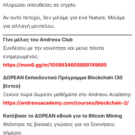
πληρώσει απευθείας σε crypto.
Αν αυτό πετύχει, δεν μιλάμε για ένα feature. Μιλάμε
για αλλαγή μοντέλου.
Γίνε μέλος του Andreou Club
Συνδέσου με την κοινότητα και μείνε πάντα
ενημερωμένος:
https://mee6.gg/m/1059934608889749695
ΔΩΡΕΑΝ Εκπαιδευτικό Πρόγραμμα Blockchain (30
βίντεο)
Ξεκίνα τώρα δωρεάν μαθήματα στο Andreou Academy:
https://andreouacademy.com/courses/blockchain-2/
Κατέβασε το ΔΩΡΕΑΝ eBook για το Bitcoin Mining
Απόκτησε τις βασικές γνώσεις για να ξεκινήσεις
σήμερα: