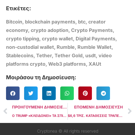
Ετικέτες:
Bitcoin
,
blockchain payments
,
btc
,
creator
economy
,
crypto adoption
,
Crypto Payments
,
crypto tipping
,
crypto wallet
,
Digital Payments
,
non-custodial wallet
,
Rumble
,
Rumble Wallet
,
Stablecoins
,
Tether
,
Tether Gold
,
usdt
,
video
platforms crypto
,
Web3 platforms
,
XAUt
Μοιράσου τη Δημοσίευση:
ΠΡΟΗΓΟΥΜΕΝΗ ΔΗΜΟΣΙΕΥΣΗ
ΕΠΟΜΕΝΗ ΔΗΜΟΣΙΕΥΣΗ
Ο TRUMP «ΚΛΕΙΔΩΝΕΙ» ΤΑ ΣΠΙΤΙΑ ΣΤΟΥΣ ΘΕΣΜΙΚΟΥΣ – ΤΕΛΟΣ ΤΑ FUNDS ΣΤΑ SINGLE-FAMILY HOMES;
$6,6 ΤΡΙΣ. ΚΑΤΑΘΕΣΕΙΣ ΤΡΑΠΕΖΩΝ ΣΕ ΚΙΝΔΥΝΟ ΑΠΟ TA STABLECOINS
Cryptonea © All rights reserved