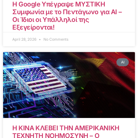
Η Google Υπέγραψε ΜΥΣΤΙΚΗ
Συμφωνία με το Πεντάγωνο για AI –
Οι Ίδιοι οι Υπάλληλοί της
Εξεγείρονται!
April 28, 2026
No Comments
AI
Η ΚΙΝΑ ΚΛΕΒΕΙ ΤΗΝ ΑΜΕΡΙΚΑΝΙΚΗ
ΤΕΧΝΗΤΗ ΝΟΗΜΟΣΥΝΗ – Ο