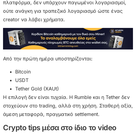
πλατφόρμα, δεν υπάρχουν παγωμένοι λογαριασμοί,
ούτε ανάγκη για τραπεζικό λογαριασμό ώστε ένας
creator να λάβει χρήματα.
Από την πρώτη ημέρα υποστηρίζονται:
Bitcoin
USDT
Tether Gold (XAUt)
Η επιλογή δεν είναι τυχαία. Η Rumble και η Tether δεν
στοχεύουν στο trading, αλλά στη χρήση. Σταθερή αξία,
άμεση μεταφορά, πραγματικό settlement.
Crypto tips μέσα στο ίδιο το video