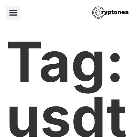
Tag:
usdt