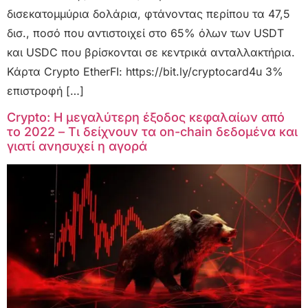
δισεκατομμύρια δολάρια, φτάνοντας περίπου τα 47,5
δισ., ποσό που αντιστοιχεί στο 65% όλων των USDT
και USDC που βρίσκονται σε κεντρικά ανταλλακτήρια.
Κάρτα Crypto EtherFI: https://bit.ly/cryptocard4u 3%
επιστροφή […]
Crypto: Η μεγαλύτερη έξοδος κεφαλαίων από
το 2022 – Τι δείχνουν τα on-chain δεδομένα και
γιατί ανησυχεί η αγορά