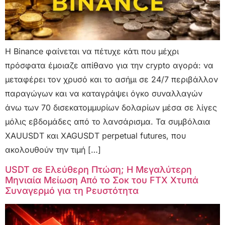
Η Binance φαίνεται να πέτυχε κάτι που μέχρι
πρόσφατα έμοιαζε απίθανο για την crypto αγορά: να
μεταφέρει τον χρυσό και το ασήμι σε 24/7 περιβάλλον
παραγώγων και να καταγράψει όγκο συναλλαγών
άνω των 70 δισεκατομμυρίων δολαρίων μέσα σε λίγες
μόλις εβδομάδες από το λανσάρισμα. Τα συμβόλαια
XAUUSDT και XAGUSDT perpetual futures, που
ακολουθούν την τιμή […]
USDT σε Ελεύθερη Πτώση; Η Μεγαλύτερη
Μηνιαία Μείωση Από το Σοκ του FTX Χτυπά
Συναγερμό για τη Ρευστότητα