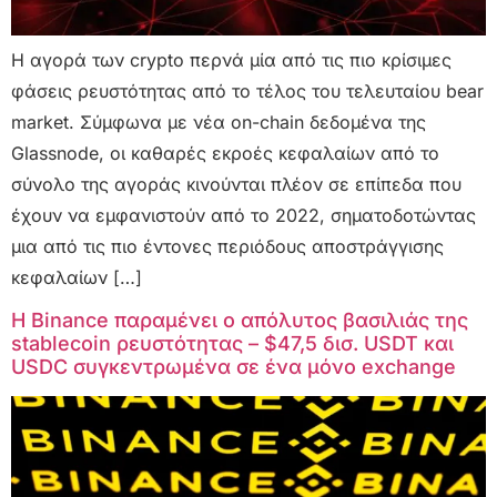
Η αγορά των crypto περνά μία από τις πιο κρίσιμες
φάσεις ρευστότητας από το τέλος του τελευταίου bear
market. Σύμφωνα με νέα on-chain δεδομένα της
Glassnode, οι καθαρές εκροές κεφαλαίων από το
σύνολο της αγοράς κινούνται πλέον σε επίπεδα που
έχουν να εμφανιστούν από το 2022, σηματοδοτώντας
μια από τις πιο έντονες περιόδους αποστράγγισης
κεφαλαίων […]
Η Binance παραμένει ο απόλυτος βασιλιάς της
stablecoin ρευστότητας – $47,5 δισ. USDT και
USDC συγκεντρωμένα σε ένα μόνο exchange