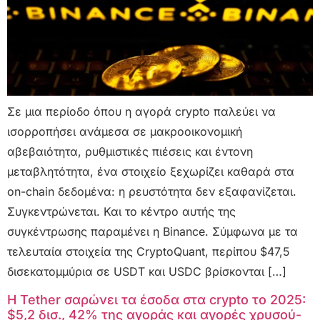
Σε μια περίοδο όπου η αγορά crypto παλεύει να
ισορροπήσει ανάμεσα σε μακροοικονομική
αβεβαιότητα, ρυθμιστικές πιέσεις και έντονη
μεταβλητότητα, ένα στοιχείο ξεχωρίζει καθαρά στα
on-chain δεδομένα: η ρευστότητα δεν εξαφανίζεται.
Συγκεντρώνεται. Και το κέντρο αυτής της
συγκέντρωσης παραμένει η Binance. Σύμφωνα με τα
τελευταία στοιχεία της CryptoQuant, περίπου $47,5
δισεκατομμύρια σε USDT και USDC βρίσκονται […]
Η Tether σαρώνει τα έσοδα στα crypto το 2025:
$5,2 δισ., 42% της αγοράς και αγορές χρυσού-