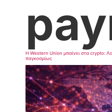
pay
Η Western Union μπαίνει στα crypto: 
παγκοσμίως