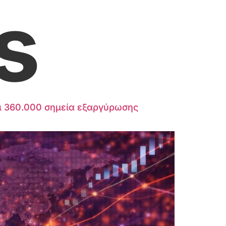
s
γει 360.000 σημεία εξαργύρωσης