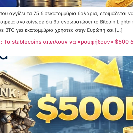
 που αγγίζει τα 75 δισεκατομμύρια δολάρια, ετοιμάζεται 
εταιρεία ανακοίνωσε ότι θα ενσωματώσει το Bitcoin Lightn
ε BTC για εκατομμύρια χρήστες στην Ευρώπη και […]
: Τα stablecoins απειλούν να «ρουφήξουν» $500 δι