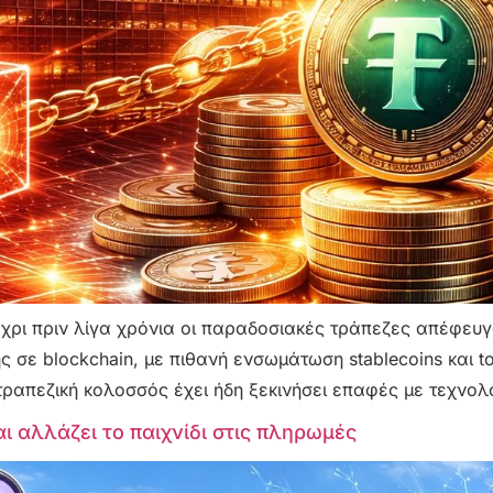
μέχρι πριν λίγα χρόνια οι παραδοσιακές τράπεζες απέφευγ
σε blockchain, με πιθανή ενσωμάτωση stablecoins και t
 τραπεζική κολοσσός έχει ήδη ξεκινήσει επαφές με τεχνολ
και αλλάζει το παιχνίδι στις πληρωμές