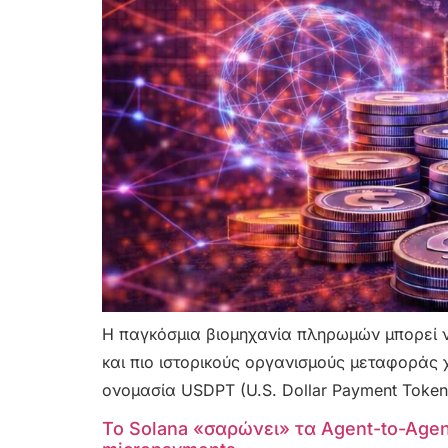
Η παγκόσμια βιομηχανία πληρωμών μπορεί ν
και πιο ιστορικούς οργανισμούς μεταφοράς 
ονομασία USDPT (U.S. Dollar Payment Token
Το Solana «σαρώνει» τα Agent-to-Agen