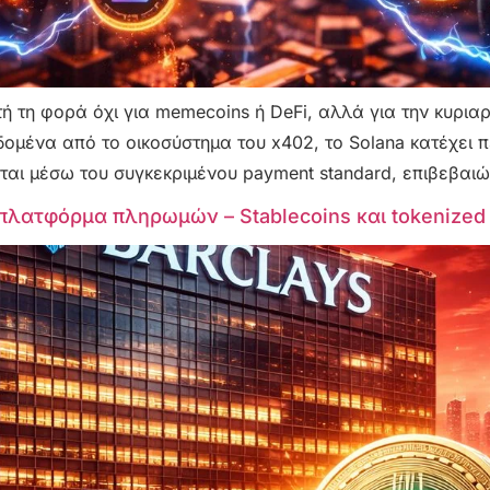
τή τη φορά όχι για memecoins ή DeFi, αλλά για την κυρια
ομένα από το οικοσύστημα του x402, το Solana κατέχει π
αι μέσω του συγκεκριμένου payment standard, επιβεβαιώ
n πλατφόρμα πληρωμών – Stablecoins και tokenized 