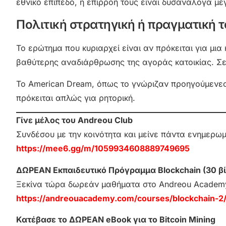
εθνικό επίπεδο, η επιρροή τους είναι δυσανάλογα με
Πολιτική στρατηγική ή πραγματική τ
Το ερώτημα που κυριαρχεί είναι αν πρόκειται για μια
βαθύτερης αναδιάρθρωσης της αγοράς κατοικίας. Σε κ
Το American Dream, όπως το γνώριζαν προηγούμενες γ
πρόκειται απλώς για ρητορική.
Γίνε μέλος του Andreou Club
Συνδέσου με την κοινότητα και μείνε πάντα ενημερω
https://mee6.gg/m/1059934608889749695
ΔΩΡΕΑΝ Εκπαιδευτικό Πρόγραμμα Blockchain (30 βί
Ξεκίνα τώρα δωρεάν μαθήματα στο Andreou Academ
https://andreouacademy.com/courses/blockchain-2
Κατέβασε το ΔΩΡΕΑΝ eBook για το Bitcoin Mining