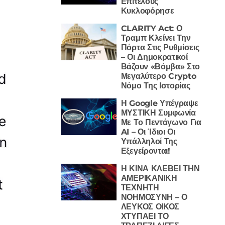
Επιτέλους
Κυκλοφόρησε
CLARITY Act: Ο
Τραμπ Κλείνει Την
Πόρτα Στις Ρυθμίσεις
– Οι Δημοκρατικοί
Βάζουν «Βόμβα» Στο
Μεγαλύτερο Crypto
Νόμο Της Ιστορίας
Η Google Υπέγραψε
ΜΥΣΤΙΚΗ Συμφωνία
Με Το Πεντάγωνο Για
AI – Οι Ίδιοι Οι
Υπάλληλοί Της
Εξεγείρονται!
Η ΚΙΝΑ ΚΛΕΒΕΙ ΤΗΝ
ΑΜΕΡΙΚΑΝΙΚΗ
ΤΕΧΝΗΤΗ
ΝΟΗΜΟΣΥΝΗ – Ο
ΛΕΥΚΟΣ ΟΙΚΟΣ
ΧΤΥΠΑΕΙ ΤΟ