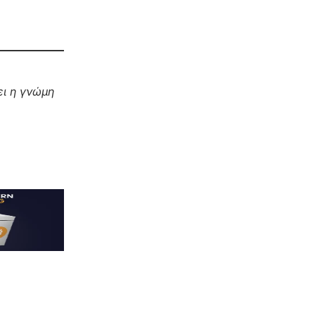
ι η γνώμη