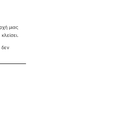
ρχή μιας
κλείσει.
 δεν