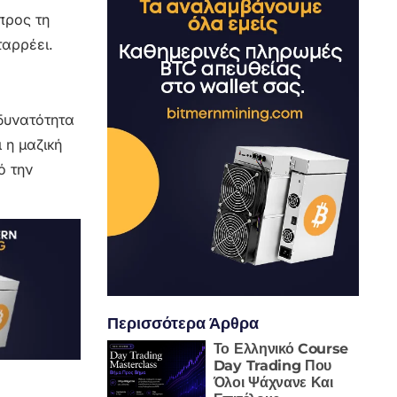
προς τη
ταρρέει.
δυνατότητα
 η μαζική
ό την
Περισσότερα Άρθρα
Το Ελληνικό Course
Day Trading Που
Όλοι Ψάχνανε Και