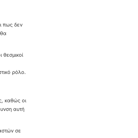
ι πως δεν
 θα
ι θεσμικοί
τικό ρόλο.
ς, καθώς οι
θυνση αυτή
ραστών σε