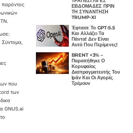
ΤΡΑΠΕΖΙ ΛΙΓΕΣ
ου παρόντος
ΕΒΔΟΜΑΔΕΣ ΠΡΙΝ
ΤΗ ΣΥΝΑΝΤΗΣΗ
ρωνικών
TRUMP-XI
 ΤΝ.
Έφτασε Το GPT-5.5
Και Αλλάζει Τα
λωσε:
Πάντα! Δεν Είναι
. Σύντομα,
Αυτό Που Περίμενες!
BRENT +3% –
Παραιτήθηκε Ο
ιες
Κορυφαίος
Διαπραγματευτής Του
Ιράν Και Οι Αγορές
Τρέμουν
ίων που
cord των
ώδικα
ια GNUS.ai
στο