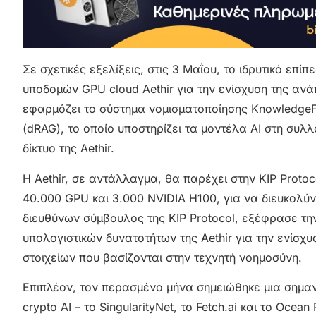
Σε σχετικές εξελίξεις, στις 3 Μαΐου, το ιδρυτικό επ
υποδομών GPU cloud Aethir για την ενίσχυση της ανάπ
εφαρμόζει το σύστημα νομισματοποίησης KnowledgeF
(dRAG), το οποίο υποστηρίζει τα μοντέλα AI στη συ
δίκτυο της Aethir.
Η Aethir, σε αντάλλαγμα, θα παρέχει στην KIP Prot
40.000 GPU και 3.000 NVIDIA H100, για να διευκολύνε
διευθύνων σύμβουλος της KIP Protocol, εξέφρασε τη
υπολογιστικών δυνατοτήτων της Aethir για την ενίσχ
στοιχείων που βασίζονται στην τεχνητή νοημοσύνη.
Επιπλέον, τον περασμένο μήνα σημειώθηκε μια σημαν
crypto AI – το SingularityNet, το Fetch.ai και το Oc