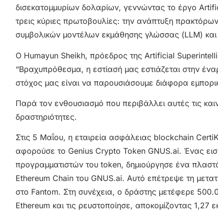
δισεκατομμυρίων δολαρίων, γεννώντας το έργο Artifici
τρεις κύριες πρωτοβουλίες: την ανάπτυξη πρακτόρω
συμβολικών μοντέλων εκμάθησης γλώσσας (LLM) και 
Ο Humayun Sheikh, πρόεδρος της Artificial Superintel
“Βραχυπρόθεσμα, η εστίασή μας εστιάζεται στην έναρ
στόχος μας είναι να παρουσιάσουμε διάφορα εμπορικ
Παρά τον ενθουσιασμό που περιβάλλει αυτές τις καιν
δραστηριότητες.
Στις 5 Μαΐου, η εταιρεία ασφάλειας blockchain Cert
αφορούσε το Genius Crypto Token GNUS.ai. Ένας εισ
προγραμματιστών του token, δημιούργησε ένα πλαστό
Ethereum Chain του GNUS.ai. Αυτό επέτρεψε τη μετ
στο Fantom. Στη συνέχεια, ο δράστης μετέφερε 500.
Ethereum και τις ρευστοποίησε, αποκομίζοντας 1,27 