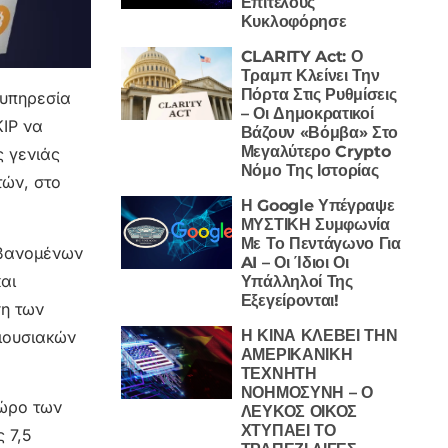
Επιτέλους
Κυκλοφόρησε
CLARITY Act: Ο
Τραμπ Κλείνει Την
Πόρτα Στις Ρυθμίσεις
 υπηρεσία
– Οι Δημοκρατικοί
KIP να
Βάζουν «Βόμβα» Στο
Μεγαλύτερο Crypto
ς γενιάς
Νόμο Της Ιστορίας
τών, στο
Η Google Υπέγραψε
ΜΥΣΤΙΚΗ Συμφωνία
Με Το Πεντάγωνο Για
μβανομένων
AI – Οι Ίδιοι Οι
αι
Υπάλληλοί Της
Εξεγείρονται!
ση των
Η ΚΙΝΑ ΚΛΕΒΕΙ ΤΗΝ
ριουσιακών
ΑΜΕΡΙΚΑΝΙΚΗ
ΤΕΧΝΗΤΗ
ΝΟΗΜΟΣΥΝΗ – Ο
χώρο των
ΛΕΥΚΟΣ ΟΙΚΟΣ
ΧΤΥΠΑΕΙ ΤΟ
ς 7,5