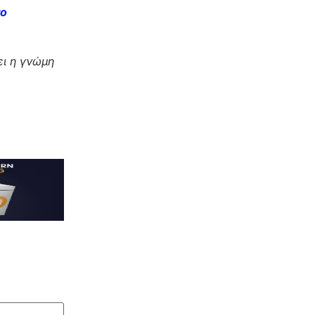
το
ι η γνώμη