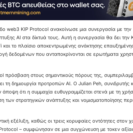
ίπεδο web3 KIP Protocol ανακοίνωσε μια συνεργασία με την
τυξης AI στα δίκτυά τους. Αυτή η συνεργασία θα δει την 
i και το πλαίσιο αποκεντρωμένης ανάκτησης επαυξημένη
λλογή δεδομένων που ανταποκρίνονται σε ερωτήματα χρησ
ocol πρόσβαση στους σημαντικούς πόρους της, συμπεριλα
ι τη δημιουργία προτροπών AI. Ο Julian Peh, συνιδρυτής κ
ν άποψη ότι η συμμαχία ευθυγραμμίζεται στενά με τη χρή
υση των στρατηγικών ανάπτυξης και νομισματοποίησης πε
τική εξέλιξη, καθώς οι τρεις κορυφαίες οντότητες στον 
ean Protocol – συμφώνησαν σε μια συγχώνευση με τοκεν αξία