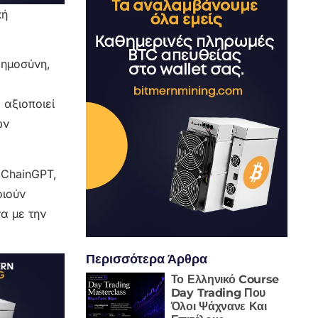
κή
οημοσύνη,
 αξιοποιεί
ών
 ChainGPT,
οιούν
α με την
Περισσότερα Άρθρα
Το Ελληνικό Course
Day Trading Που
Όλοι Ψάχνανε Και