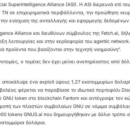
al Superintelligence Alliance (ASI). Η ASI διερευνά επί τ
ν ΤΝ σε επιχειρηματικά περιβάλλοντα, την προώθηση νευ
την ενίσχυση της ανταλλαγής και εφαρμογής δεδομένων
ligence Alliance και διευθύνων σύμβουλος της Fetch.ai, δή
ξη λειτουργίας και στην κερδοφορία του agentic network
ά προϊόντα που βασίζονται στην τεχνητή νοημοσύνη”.
οτομίες, ο τομέας δεν έχει μείνει ανεπηρέαστος από δόλ
iK αποκάλυψε ένα exploit ύψους 1,27 εκατομμυρίων δολαρ
βολέας φέρεται να παραβίασε το ιδιωτικό πορτοφόλι Dis
 GNU token στο blockchain Fantom και αντέγραψε τον κ
ατροπή των πλαστών συμβολαίων GNU σε νόμιμα συμβόλα
000 tokens GNUS.ai που δημιουργήθηκαν με δόλιο τρόπο 
εκατομμύρια δολάρια.