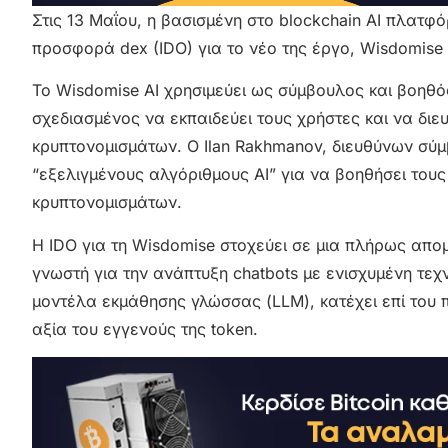
Στις 13 Μαΐου, η βασισμένη στo blockchain AI πλατφ
προσφορά dex (IDO) για το νέο της έργο, Wisdomise A
Το Wisdomise AI χρησιμεύει ως σύμβουλος και βοηθ
σχεδιασμένος να εκπαιδεύει τους χρήστες και να δι
κρυπτονομισμάτων. Ο Ilan Rakhmanov, διευθύνων σύμβ
“εξελιγμένους αλγόριθμους AI” για να βοηθήσει το
κρυπτονομισμάτων.
Η IDO για τη Wisdomise στοχεύει σε μια πλήρως απ
γνωστή για την ανάπτυξη chatbots με ενισχυμένη τε
μοντέλα εκμάθησης γλώσσας (LLM), κατέχει επί του
αξία του εγγενούς της token.