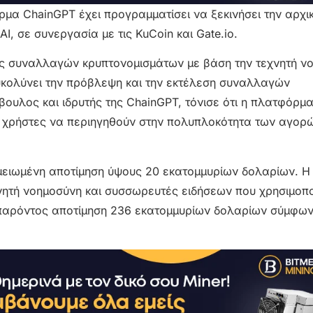
όρμα ChainGPT έχει προγραμματίσει να ξεκινήσει την αρχι
I, σε συνεργασία με τις KuCoin και Gate.io.
ός συναλλαγών κρυπτονομισμάτων με βάση την τεχνητή ν
ευκολύνει την πρόβλεψη και την εκτέλεση συναλλαγών
ουλος και ιδρυτής της ChainGPT, τόνισε ότι η πλατφόρμα
υς χρήστες να περιηγηθούν στην πολυπλοκότητα των αγορ
ομειωμένη αποτίμηση ύψους 20 εκατομμυρίων δολαρίων. Η
χνητή νοημοσύνη και συσσωρευτές ειδήσεων που χρησιμοπ
 παρόντος αποτίμηση 236 εκατομμυρίων δολαρίων σύμφων