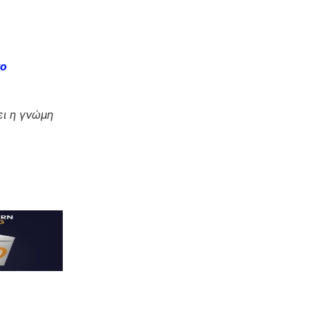
το
ι η γνώμη