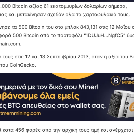
1.000 Bitcoin αξίας 61 εκατομμυρίων δολαρίων σήμερα,
ας και μετακίνησαν σχεδόν όλα τα χαρτοφυλάκιά τους.
σε τα 500 Bitcoin του στο μπλοκ 843,131 στις 12 Μαΐου σ
φορά 500 Bitcoin από το πορτοφόλι “1DUJuH…NgfC5” δύ
hain.com.
τους στις 12 και 13 Σεπτεμβρίου 2013, όταν η αξία του Bi
 του CoinGecko.
ί κατά 456 φορές από την αρχική τους τιμή και ανέρχεται