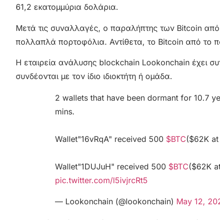
61,2 εκατομμύρια δολάρια.
Μετά τις συναλλαγές, ο παραλήπτης των Bitcoin από
πολλαπλά πορτοφόλια. Αντίθετα, το Bitcoin από το
Η εταιρεία ανάλυσης blockchain Lookonchain έχει σ
συνδέονται με τον ίδιο ιδιοκτήτη ή ομάδα.
2 wallets that have been dormant for 10.7 ye
mins.
Wallet"16vRqA" received 500
$BTC
($62K at
Wallet"1DUJuH" received 500
$BTC
($62K at
pic.twitter.com/l5ivjrcRt5
— Lookonchain (@lookonchain)
May 12, 20