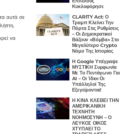
Επιτέλους
Κυκλοφόρησε
τα αυτά σε
CLARITY Act: Ο
Τραμπ Κλείνει Την
λήπτη.
Πόρτα Στις Ρυθμίσεις
– Οι Δημοκρατικοί
ορεί να
Βάζουν «Βόμβα» Στο
Μεγαλύτερο Crypto
Νόμο Της Ιστορίας
Η Google Υπέγραψε
ΜΥΣΤΙΚΗ Συμφωνία
Με Το Πεντάγωνο Για
AI – Οι Ίδιοι Οι
Υπάλληλοί Της
Εξεγείρονται!
Η ΚΙΝΑ ΚΛΕΒΕΙ ΤΗΝ
ΑΜΕΡΙΚΑΝΙΚΗ
ΤΕΧΝΗΤΗ
ΝΟΗΜΟΣΥΝΗ – Ο
ΛΕΥΚΟΣ ΟΙΚΟΣ
ΧΤΥΠΑΕΙ ΤΟ