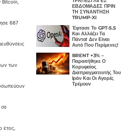
ΤΡΑΠΕΖΙ ΛΙΓΕΣ
Bitcoin,
ΕΒΔΟΜΑΔΕΣ ΠΡΙΝ
ΤΗ ΣΥΝΑΝΤΗΣΗ
TRUMP-XI
νησε 687
Έφτασε Το GPT-5.5
Και Αλλάζει Τα
Πάντα! Δεν Είναι
ιευθύνσεις
Αυτό Που Περίμενες!
.
BRENT +3% –
Παραιτήθηκε Ο
νων των
Κορυφαίος
Διαπραγματευτής Του
Ιράν Και Οι Αγορές
Τρέμουν
ροσωπεύουν
 σε
ο έτος,