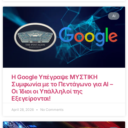
AI
Η Google Υπέγραψε ΜΥΣΤΙΚΗ
Συμφωνία με το Πεντάγωνο για AI –
Οι Ίδιοι οι Υπάλληλοί της
Εξεγείρονται!
April 28, 2026
No Comments