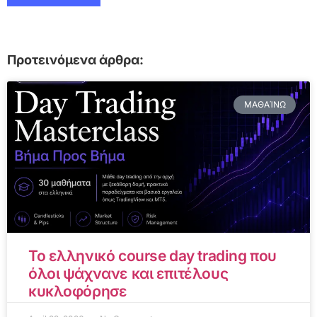
Προτεινόμενα άρθρα:
ΜΑΘΑΊΝΩ
Το ελληνικό course day trading που
όλοι ψάχνανε και επιτέλους
κυκλοφόρησε