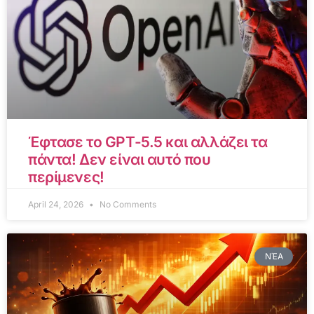
Έφτασε το GPT-5.5 και αλλάζει τα
πάντα! Δεν είναι αυτό που
περίμενες!
April 24, 2026
No Comments
ΝΈΑ