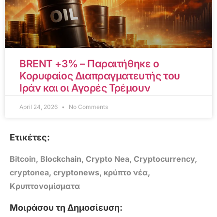
BRENT +3% – Παραιτήθηκε ο
Κορυφαίος Διαπραγματευτής του
Ιράν και οι Αγορές Τρέμουν
April 24, 2026
No Comments
Ετικέτες:
Bitcoin
,
Blockchain
,
Crypto Nea
,
Cryptocurrency
,
cryptonea
,
cryptonews
,
κρύπτο νέα
,
Κρυπτονομίσματα
Μοιράσου τη Δημοσίευση: